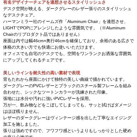
有名デザイナーチェアを連想させるスタイリッシュさ
デスク空間が映える、ダークグレーのレザー張りのスタイリッシュ
なデスクチェア。
ハーマンミラー社のイームズ作「Aluminum Chair」を連想させ、
LIGHTでPOPにアレンジしたような雰囲気です。（※Aluminum
Chairのリプロダクト品ではありません）
座面は内寸は幅46cm×奥行46cmを確保しており、余裕のある広さで
体格の大きい方でも快適にお使いいただけます。
オフィスでも自宅のデスクでも、空間をワンランクお洒落な雰囲気
にアップしてくれるチェアです。
美しいラインを耐久性の高い素材で表現
背もたれから座面にかけて独特の美しい曲線で描かれています。
ダークグレーのPVCレザーとブラックのスチール製フレームを組み
合わせた、シックなツートンカラーが洗練された印象。
張地には水分や汚れに強いPVCレザーを採用。
万が一、飲み物などをこぼしてしまっても、サッと拭けばダメージ
はほぼ残りません。
レザーのダークグレーはヴィンテージ感を出した丁寧なエイジング
加工を施しました。
張りは強めですので、フワフワ感というよりもしっかりとした硬め