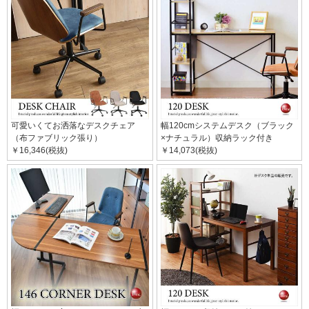
可愛いくてお洒落なデスクチェア
幅120cmシステムデスク（ブラック
（布ファブリック張り）
×ナチュラル）収納ラック付き
￥16,346(税抜)
￥14,073(税抜)