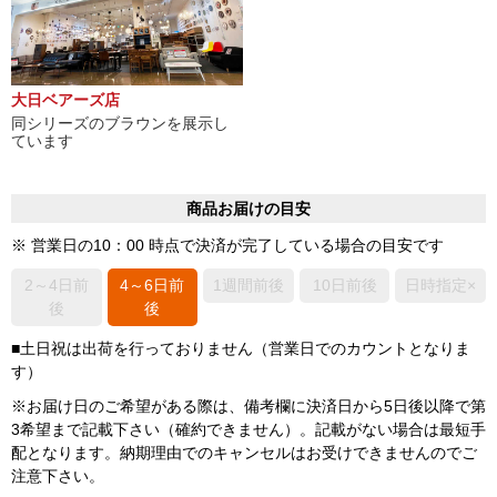
大日ベアーズ店
同シリーズのブラウンを展示し
ています
商品お届けの目安
※ 営業日の10：00 時点で決済が完了している場合の目安です
2～4日前
4～6日前
1週間前後
10日前後
日時指定×
後
後
■土日祝は出荷を行っておりません（営業日でのカウントとなりま
す）
※お届け日のご希望がある際は、備考欄に決済日から5日後以降で第
3希望まで記載下さい（確約できません）。記載がない場合は最短手
配となります。納期理由でのキャンセルはお受けできませんのでご
注意下さい。