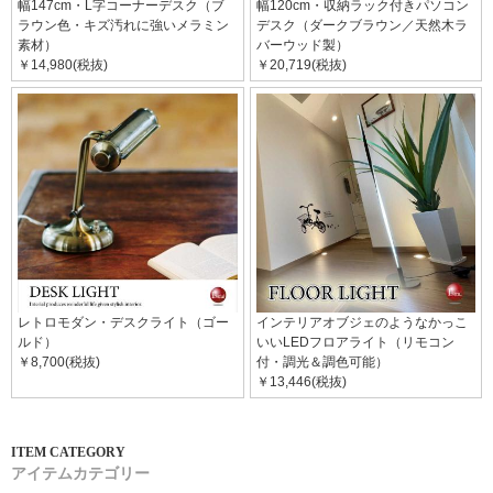
幅147cm・L字コーナーデスク（ブ
幅120cm・収納ラック付きパソコン
ラウン色・キズ汚れに強いメラミン
デスク（ダークブラウン／天然木ラ
素材）
バーウッド製）
￥14,980(税抜)
￥20,719(税抜)
レトロモダン・デスクライト（ゴー
インテリアオブジェのようなかっこ
ルド）
いいLEDフロアライト（リモコン
￥8,700(税抜)
付・調光＆調色可能）
￥13,446(税抜)
アイテムカテゴリー