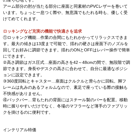
の座り心地です。
アーム部分の肘が当たる部分に座面と同素材のPVCレザーを巻いて
います。ちょっと一息つく際や、無意識でもたれる時も、優しく受
けてめてくれます。
ロッキングなど充実の機能で快適さを追求
①ロッキング機能…作業の合間にもたれかかってリラックスできま
す。最大の傾きは13度まで可能で、揺れの硬さは座面下のノズルを
回してお好みに調節できます。揺れのONとOFFはレバー操作で簡単
にできます。
②高さ調節はガス圧式…座面の高さを42～48cmの間で、無段階で調
節できます。身長やデスクの高さに合わせて、自分に最適なポジシ
ョンに設定できます。
③360度回転とキャスター…座面はクルクルと滑らかに回転。脚フ
レームは丸みのあるフォルムなので、素足で座っている際の接触も
不快感がありません。
④バックバー…背もたれの背面にはスチール製のバーを配置。移動
時に握りやすいだけでなく、冬場のマフラーなど薄手のファブリッ
クを掛けるのに便利です。
インテリアル特価