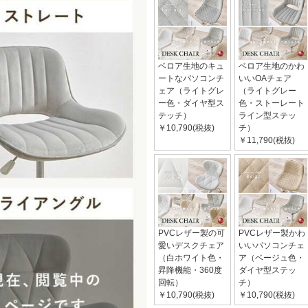
ベロア生地のキュ
ベロア生地のかわ
ートなパソコンチ
いいOAチェア
ェア（ライトグレ
（ライトグレー
ー色・ダイヤ型ス
色・ストーレート
テッチ）
ライン型ステッ
￥10,790(税抜)
チ）
￥11,790(税抜)
PVCレザー製の可
PVCレザー製かわ
愛いデスクチェア
いいパソコンチェ
（白ホワイト色・
ア（ベージュ色・
昇降機能・360度
ダイヤ型ステッ
回転）
チ）
￥10,790(税抜)
￥10,790(税抜)