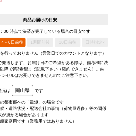
商品お届けの目安
0：00 時点で決済が完了している場合の目安です
4～6日前後
1週間前後
10日前後
日時指定×
荷を行っておりません（営業日でのカウントとなります）
で発送します。お届け日のご希望がある際は、備考欄に決
後以降で第3希望まで記載下さい（確約できません）。納
ャンセルはお受けできませんのでご注意下さい。
岡山県
送元は
です
圏の都市部への「最短」の場合です
天候・道路状況・配送会社の事情（荷物量過多）等の関係
数が掛かる場合があります
一般家庭用です（業務用ではありません）