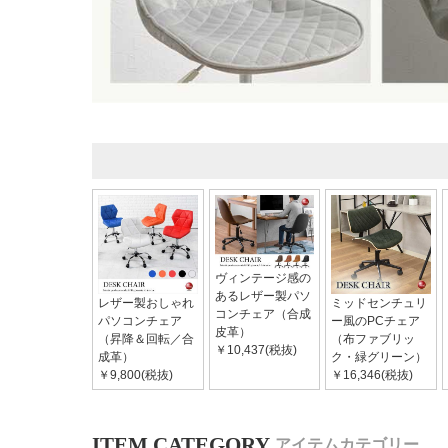
ヴィンテージ感の
あるレザー製パソ
レザー製おしゃれ
ミッドセンチュリ
コンチェア（合成
パソコンチェア
ー風のPCチェア
皮革）
（昇降＆回転／合
（布ファブリッ
￥10,437(税抜)
成革）
ク・緑グリーン）
￥9,800(税抜)
￥16,346(税抜)
アイテムカテゴリー