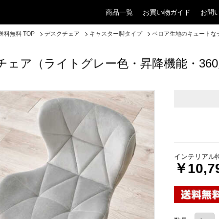
商品一覧
お買い物ガイド
お問
料無料 TOP
デスクチェア
キャスター脚タイプ
ベロア生地のキュートな
ェア（ライトグレー色・昇降機能・360
インテリアル
￥10,7