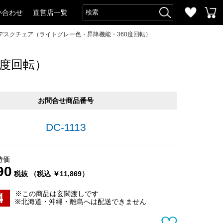
い合わせ
直営店一覧
デスクチェア（ライトグレー色・昇降機能・360度回転）
度回転）
お問合せ商品番号
DC-1113
特価
90
税抜 （税込 ￥11,869）
※この商品は玄関渡しです
※北海道・沖縄・離島へは配送できません