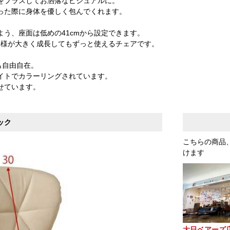
をプラスしてお洒落なビジュアルに。
った際に身体を優しく包んでくれます。
う、座面は低めの41cmから設定できます。
子様が大きく成長してもずっと使えるチェアです。
も自由自在。
イトでカラーリングされています。
せています。
ック
こちらの商品
けます
大日ベアーズ