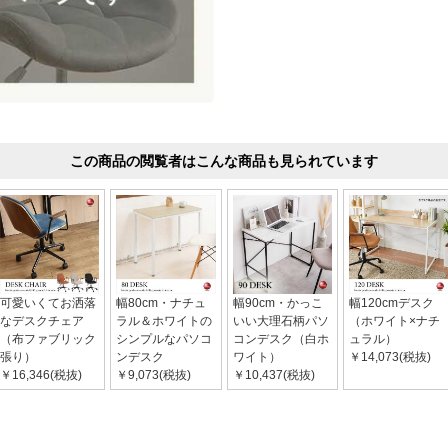
この商品の閲覧者はこんな商品も見られています
可愛いくてお洒落
幅80cm・ナチュ
幅90cm・かっこ
幅120cmデスク
なデスクチェア
ラル＆ホワイトの
いい大理石柄パソ
（ホワイト×ナチ
（布ファブリック
シンプルなパソコ
コンデスク（白ホ
ュラル）
張り）
ンデスク
ワイト）
￥14,073(税抜)
￥16,346(税抜)
￥9,073(税抜)
￥10,437(税抜)