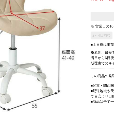
※ 営業日の1
2～4日前後
■土日祝は出
※原則、最短
済日から6日
期理由でのキ
この商品の発
■関東・関西
■配送地域や
で目安より日
■商品は全て