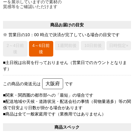
ーを展示していますので素材の
質感等をご確認いただけます
商品お届けの目安
※ 営業日の10：00 時点で決済が完了している場合の目安です
2～4日前
4～6日前
1週間前後
10日前後
日時指定×
後
後
■土日祝は出荷を行っておりません（営業日でのカウントとなりま
す）
大阪府
この商品の発送元は
です
■関東・関西圏の都市部への「最短」の場合です
■配送地域や天候・道路状況・配送会社の事情（荷物量過多）等の関
係で目安より日数が掛かる場合があります
■商品は全て一般家庭用です（業務用ではありません）
商品スペック