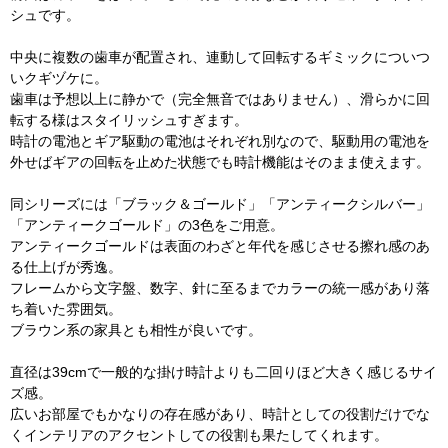
シュです。
中央に複数の歯車が配置され、連動して回転するギミックについつ
いクギヅケに。
歯車は予想以上に静かで（完全無音ではありません）、滑らかに回
転する様はスタイリッシュすぎます。
時計の電池とギア駆動の電池はそれぞれ別なので、駆動用の電池を
外せばギアの回転を止めた状態でも時計機能はそのまま使えます。
同シリーズには「ブラック＆ゴールド」「アンティークシルバー」
「アンティークゴールド」の3色をご用意。
アンティークゴールドは表面のわざと年代を感じさせる擦れ感のあ
る仕上げが秀逸。
フレームから文字盤、数字、針に至るまでカラーの統一感があり落
ち着いた雰囲気。
ブラウン系の家具とも相性が良いです。
直径は39cmで一般的な掛け時計よりも二回りほど大きく感じるサイ
ズ感。
広いお部屋でもかなりの存在感があり、時計としての役割だけでな
くインテリアのアクセントしての役割も果たしてくれます。