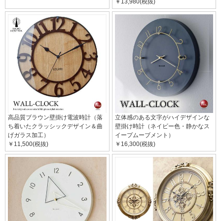
￥13,980(税抜)
高品質ブラウン壁掛け電波時計（落
立体感のある文字がハイデザインな
ち着いたクラッシックデザイン＆曲
壁掛け時計（ネイビー色・静かなス
げガラス加工）
イープムーブメント）
￥11,500(税抜)
￥16,300(税抜)