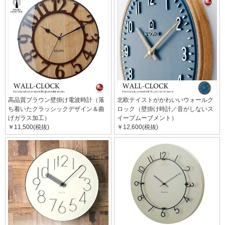
高品質ブラウン壁掛け電波時計（落
北欧テイストがかわいいウォールク
ち着いたクラッシックデザイン＆曲
ロック（壁掛け時計／音がしないス
げガラス加工）
イープムーブメント）
￥11,500(税抜)
￥12,600(税抜)