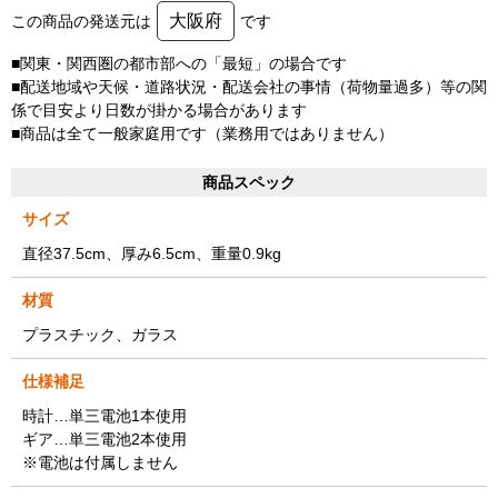
大阪府
この商品の発送元は
です
■関東・関西圏の都市部への「最短」の場合です
■配送地域や天候・道路状況・配送会社の事情（荷物量過多）等の関
係で目安より日数が掛かる場合があります
■商品は全て一般家庭用です（業務用ではありません）
商品スペック
サイズ
直径37.5cm、厚み6.5cm、重量0.9kg
材質
プラスチック、ガラス
仕様補足
時計…単三電池1本使用
ギア…単三電池2本使用
※電池は付属しません