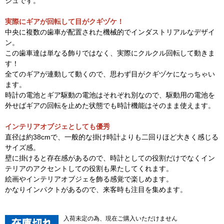
シュです。
実際にギアが回転して目がクギヅケ！
中央に複数の歯車が配置された機械的でインダストリアルなデザイ
ン。
この歯車達は単なる飾りではなく、実際にクルクル回転して動きま
す！
全てのギアが連動して動くので、思わず目がクギヅケになっちゃい
ます。
時計の電池とギア駆動の電池はそれぞれ別なので、駆動用の電池を
外せばギアの回転を止めた状態でも時計機能はそのまま使えます。
インテリアオブジェとしても優秀
直径は約38cmで、一般的な掛け時計よりも二回りほど大きく感じる
サイズ感。
壁に掛けると存在感があるので、時計としての役割だけでなくイン
テリアのアクセントしての役割も果たしてくれます。
絵画やインテリアオブジェを飾る感覚で楽しめます。
かなりインパクトがあるので、来客時も注目を集めます。
入荷未定の為、現在ご購入いただけません