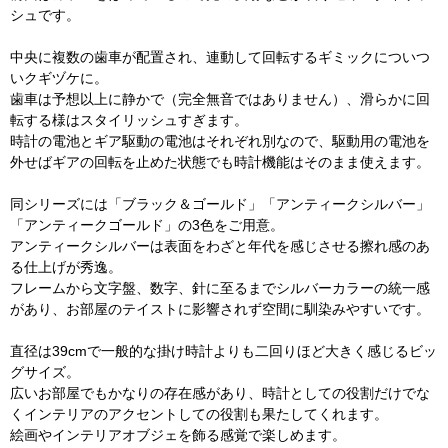
シュです。
中央に複数の歯車が配置され、連動して回転するギミックについつ
いクギヅケに。
歯車は予想以上に静かで（完全無音ではありません）、滑らかに回
転する様はスタイリッシュすぎます。
時計の電池とギア駆動の電池はそれぞれ別なので、駆動用の電池を
外せばギアの回転を止めた状態でも時計機能はそのまま使えます。
同シリーズには「ブラック＆ゴールド」「アンティークシルバー」
「アンティークゴールド」の3色をご用意。
アンティークシルバーは表面をわざと年代を感じさせる擦れ感のあ
る仕上げが秀逸。
フレームから文字盤、数字、針に至るまでシルバーカラーの統一感
があり、お部屋のテイストに影響されず空間に馴染みやすいです。
直径は39cmで一般的な掛け時計よりも二回りほど大きく感じるビッ
グサイズ。
広いお部屋でもかなりの存在感があり、時計としての役割だけでな
くインテリアのアクセントしての役割も果たしてくれます。
絵画やインテリアオブジェを飾る感覚で楽しめます。