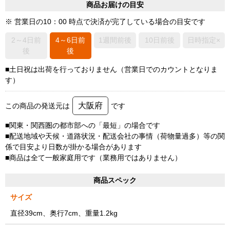
商品お届けの目安
※ 営業日の10：00 時点で決済が完了している場合の目安です
2～4日前
4～6日前
1週間前後
10日前後
日時指定×
後
後
■土日祝は出荷を行っておりません（営業日でのカウントとなりま
す）
大阪府
この商品の発送元は
です
■関東・関西圏の都市部への「最短」の場合です
■配送地域や天候・道路状況・配送会社の事情（荷物量過多）等の関
係で目安より日数が掛かる場合があります
■商品は全て一般家庭用です（業務用ではありません）
商品スペック
サイズ
直径39cm、奥行7cm、重量1.2kg