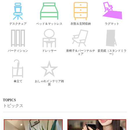
デスクチェア
ベッド＆マットレス
衣類＆玄関収納
ラグマット
パーティション
ドレッサー
座椅子＆パーソナルチ
姿見鏡（スタンドミラ
ェア
ー）
傘立て
おしゃれインテリア雑
貨
トピックス