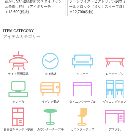
音がしない連続秒針のスタイリッシ
ラージサイズ・ビクトリアン調ウォ
ュ壁掛け時計（アイボリー色）
ールクロック（音なしスイープ針）
￥13,600(税抜)
￥12,700(税抜)
アイテムカテゴリー
ライト照明器具
掛け時計
ソファー
ローテーブル
テレビ台
リビング収納
ダイニングテーブル
ダイニングチェア
食器棚＆キッチン収納
カウンターテーブル
カウンターチェア
デスク机