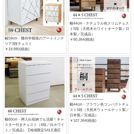
幅44cm・ナチュラル色スリムチェス
ト5段（天然木ホワイトオーク製／日
本製／完成品）
幅59cm・幾何学模様のアートインテ
￥90,364(税抜)
リア3段チェスト
￥18,980(税抜)
幅44cm・ブラウン色コンパクトチェ
スト5段（天然木ウォールナット製／
日本製／完成品）
幅60cm・押入れ収納でも活躍！キャ
￥107,364(税抜)
スター付きチェスト（4段／白ホワイ
ト／完成品）【地域限定SALE適応