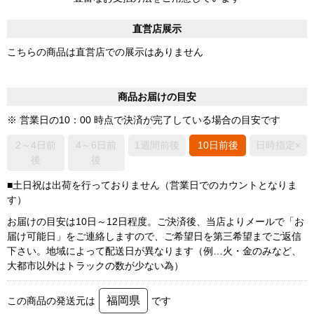
直営店展示
こちらの商品は直営店での展示はありません
商品お届けの目安
※ 営業日の10：00 時点で決済が完了している場合の目安です
2～4日前
4～6日前
1週間前後
10日前後
日時指定×
後
後
■土日祝は出荷を行っておりません（営業日でのカウントとなりま
す）
お届けの目安は10日～12日程度。ご決済後、当店よりメールで「お
届け可能日」をご連絡しますので、ご希望日を第三希望までご返信
下さい。地域によって配送日が異なります（例…火・金のみなど、
大都市以外はトラックの数が少ない為）
福岡県
この商品の発送元は
です