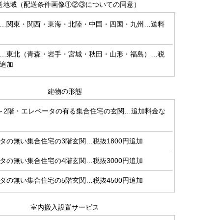
送地域（配送条件画像①②③についての同意）
…関東・関西・東海・北陸・中国・四国・九州…送料
…東北（青森・岩手・宮城・秋田・山形・福島）…税
円追加
建物の形態
～2階・エレベータの有る集合住宅の玄関…追加料金な
タの無い集合住宅の3階玄関…税抜1800円追加
タの無い集合住宅の4階玄関…税抜3000円追加
タの無い集合住宅の5階玄関…税抜4500円追加
室内搬入設置サービス