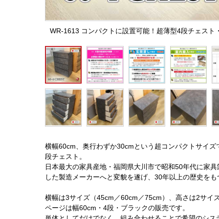
WR-1613 コンパクトに設置可能！超薄型4段チェス
横幅60cm、奥行わずか30cmという超コンパクトサイ
段チェスト。
日本最大の家具産地・福岡県大川市で昭和50年代に家
した製造メーカーへと変貌を遂げ、30年以上の歴史をも
横幅は3サイズ（45cm／60cm／75cm）、高さは2
ページは幅60cm・4段・ブラックの販売です。
単体としてだけでなく、組み合わせることで希望のシス