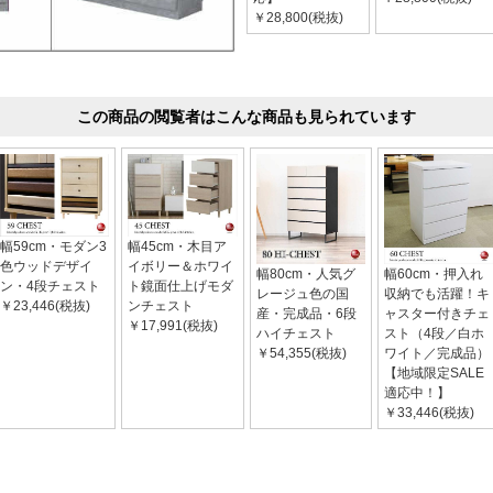
￥28,800(税抜)
この商品の閲覧者はこんな商品も見られています
幅59cm・モダン3
幅45cm・木目ア
色ウッドデザイ
イボリー＆ホワイ
幅80cm・人気グ
幅60cm・押入れ
ン・4段チェスト
ト鏡面仕上げモダ
レージュ色の国
収納でも活躍！キ
￥23,446(税抜)
ンチェスト
産・完成品・6段
ャスター付きチェ
￥17,991(税抜)
ハイチェスト
スト（4段／白ホ
￥54,355(税抜)
ワイト／完成品）
【地域限定SALE
適応中！】
￥33,446(税抜)