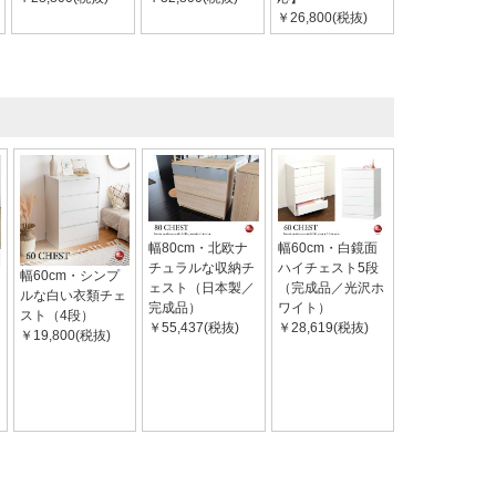
￥26,800(税抜)
幅80cm・北欧ナ
幅60cm・白鏡面
チュラルな収納チ
ハイチェスト5段
幅60cm・シンプ
ェスト（日本製／
（完成品／光沢ホ
ルな白い衣類チェ
完成品）
ワイト）
スト（4段）
￥55,437(税抜)
￥28,619(税抜)
￥19,800(税抜)