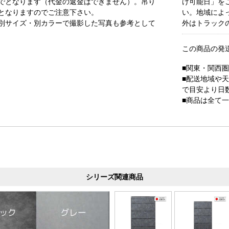
でとなります（代金の返金はできません）。吊り
け可能日」を
となりますのでご注意下さい。
い。地域によ
別サイズ・別カラーで撮影した写真も参考として
外はトラック
この商品の発
■関東・関西
■配送地域や
で目安より日
■商品は全て
シリーズ関連商品