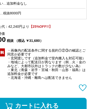
い…追加料金なし
…税抜8000円
代：42,240円より
【25%OFF!!】
特価
00
税抜 （税込 ￥31,680）
・画像内の配送条件に関する規約①②③の確認とご
同意が必要です
・玄関渡しです（追加料金で室内搬入も対応可能）
・地域によって配送日が異なります（例…火・金の
みなど、大都市以外はトラックの数が少ない為）
・東北（青森・岩手・宮城・秋田・山形・福島）は
追加料金が必要です
・北海道・沖縄・離島へは配送できません
カートに入れる