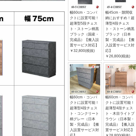
幅60cm・コンパ
幅45cm・隙間収
クトに設置可能！
納におすすめ！超
超薄型5段チェス
薄型4段チェス
ト・ストーン柄黒
ト・ストーン柄黒
ブラック（国産・
ブラック（日本
完成品）【搬入設
製・完成品）【搬
置サービス対応】
入設置サービス対
￥32,800(税抜)
応】
￥26,800(税抜)
幅60cm・コンパ
幅60cm・コンパ
クトに設置可能！
クトに設置可能！
超薄型4段チェス
超薄型4段チェス
ト・コンクリート
ト・木目ライトブ
柄グレー（日本
ラウン（日本製・
製・完成品）【搬
完成品）【搬入設
入設置サービス対
置サービス対応】
応】
￥28,800(税抜)