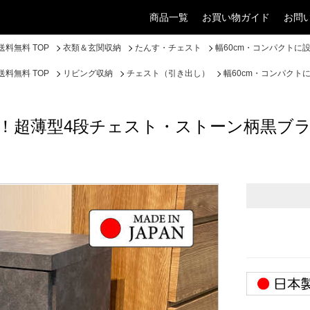
商品一覧
お買い物ガイド
お問
料無料 TOP
衣類＆玄関収納
たんす・チェスト
幅60cm・コンパクト
料無料 TOP
リビング収納
チェスト（引き出し）
幅60cm・コンパク
能！超薄型4段チェスト・ストーン柄黒ブ