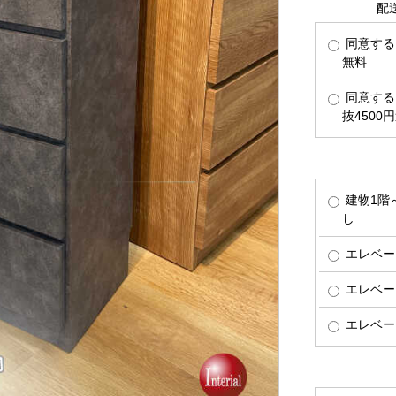
配
同意する
無料
同意する
抜4500
建物1階
し
エレベー
エレベー
エレベー