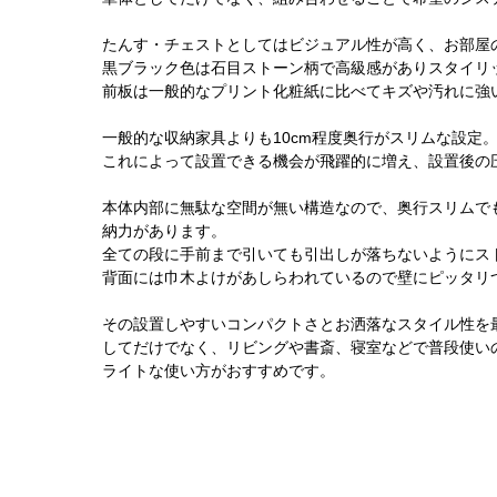
たんす・チェストとしてはビジュアル性が高く、お部屋
黒ブラック色は石目ストーン柄で高級感がありスタイリ
前板は一般的なプリント化粧紙に比べてキズや汚れに強
一般的な収納家具よりも10cm程度奥行がスリムな設定
これによって設置できる機会が飛躍的に増え、設置後の
本体内部に無駄な空間が無い構造なので、奥行スリムでも
納力があります。
全ての段に手前まで引いても引出しが落ちないようにス
背面には巾木よけがあしらわれているので壁にピッタリ
その設置しやすいコンパクトさとお洒落なスタイル性を
してだけでなく、リビングや書斎、寝室などで普段使い
ライトな使い方がおすすめです。