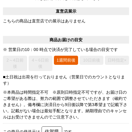
直営店展示
こちらの商品は直営店での展示はありません
商品お届けの目安
※ 営業日の10：00 時点で決済が完了している場合の目安です
2～4日前
4～6日前
1週間前後
10日前後
日時指定×
後
後
■土日祝は出荷を行っておりません（営業日でのカウントとなりま
す）
※本商品は時間指定不可 ※原則日時指定不可ですが、お届け日の
ご希望がある際は、努力の範囲で調整させていただきます（確約で
きません）。備考欄に決済日から9日後以降で第3希望まで記載下さ
い。記載がない場合は最短手配となります。納期理由でのキャンセ
ルはお受けできませんのでご注意下さい。
佐賀県
この商品の発送元は
です