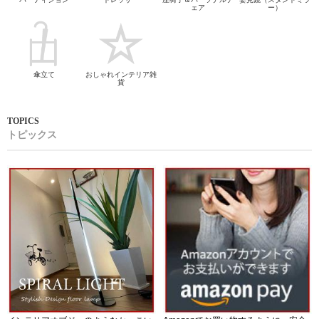
ェア
ー）
傘立て
おしゃれインテリア雑
貨
トピックス