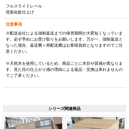
フルスライドレール
背面化粧仕上げ
注意事項
※配送会社による強制返送までの保管期間が大変短くなっていま
す。必ず早めにお受け取りをお願いします。万が一、強制返送と
なった場合、返送費＋再配送費はお客様負担となりますのでご注
意ください。
※天然木を使用しているため、商品ごとに木目や質感が異なりま
す。見た目の仕上がり感の理由による返品・交換は承れませんの
でご了承ください。
シリーズ関連商品