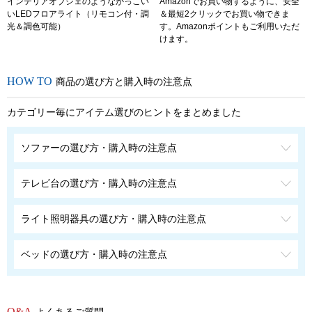
インテリアオブジェのようなかっこい
Amazonでお買い物するように、安全
いLEDフロアライト（リモコン付・調
＆最短2クリックでお買い物できま
光＆調色可能）
す。Amazonポイントもご利用いただ
けます。
商品の選び方と購入時の注意点
カテゴリー毎にアイテム選びのヒントをまとめました
ソファーの選び方・購入時の注意点
テレビ台の選び方・購入時の注意点
ライト照明器具の選び方・購入時の注意点
ベッドの選び方・購入時の注意点
よくあるご質問