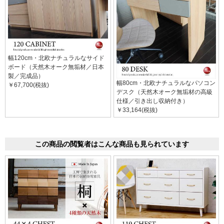
幅120cm・北欧ナチュラルなサイド
ボード（天然木オーク無垢材／日本
製／完成品）
幅80cm・北欧ナチュラルなパソコン
￥67,700(税抜)
デスク（天然木オーク無垢材の高級
仕様／引き出し収納付き）
￥33,164(税抜)
この商品の閲覧者はこんな商品も見られています