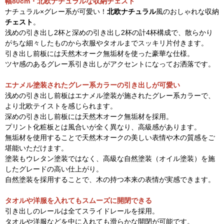
幅80cm・北欧ナチュラルな収納チェスト
ナチュラル×グレー系が可愛い！
北欧ナチュラル
風のおしゃれな収納
チェスト
。
浅めの引き出し2杯と深めの引き出し2杯の計4杯構成で、散らかり
がちな細々したものから衣服やタオルまでスッキリ片付きます。
引き出し前板には天然木オーク無垢材を使った豪華な仕様。
ツヤ感のあるグレー系引き出しがアクセントになってお洒落です。
エナメル塗装されたグレー系カラーの引き出しが可愛い
浅めの引き出し前板はエナメル塗装が施されたグレー系カラーで、
より北欧テイストを感じられます。
深めの引き出し前板には天然木オーク無垢材を採用。
プリント化粧板とは風合いが全く異なり、高級感があります。
無垢材を使用することで天然木オークの美しい表情や木の質感をご
堪能いただけます。
塗装もウレタン塗装ではなく、高級な自然塗装（オイル塗装）を施
したグレードの高い仕上がり。
自然塗装を採用することで、木の持つ本来の表情が実感できます。
タオルや洋服を入れてもスムーズに開閉できる
引き出しのレールは全てスライドレールを採用。
タオルや洋服などを中に入れても滑らかな開閉が可能です。