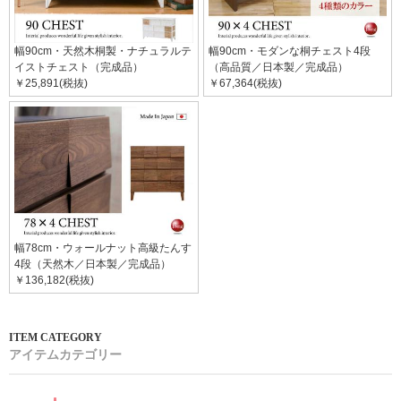
幅90cm・天然木桐製・ナチュラルテ
幅90cm・モダンな桐チェスト4段
イストチェスト（完成品）
（高品質／日本製／完成品）
￥25,891(税抜)
￥67,364(税抜)
幅78cm・ウォールナット高級たんす
4段（天然木／日本製／完成品）
￥136,182(税抜)
アイテムカテゴリー