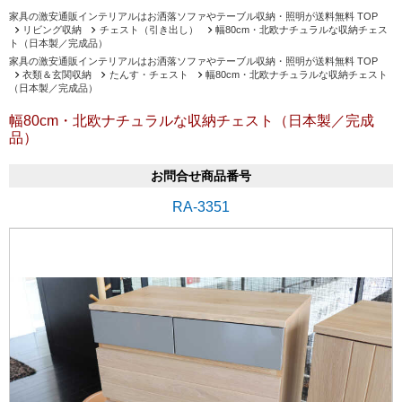
家具の激安通販インテリアルはお洒落ソファやテーブル収納・照明が送料無料 TOP
リビング収納
チェスト（引き出し）
幅80cm・北欧ナチュラルな収納チェス
ト（日本製／完成品）
家具の激安通販インテリアルはお洒落ソファやテーブル収納・照明が送料無料 TOP
衣類＆玄関収納
たんす・チェスト
幅80cm・北欧ナチュラルな収納チェスト
（日本製／完成品）
幅80cm・北欧ナチュラルな収納チェスト（日本製／完成
品）
お問合せ商品番号
RA-3351