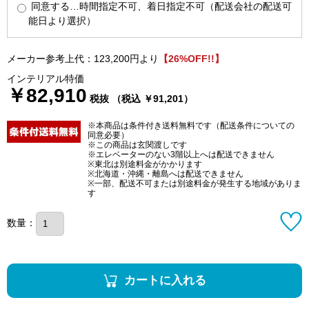
同意する…時間指定不可、着日指定不可（配送会社の配送可
能日より選択）
メーカー参考上代：123,200円より
【26%OFF!!】
インテリアル特価
￥82,910
税抜 （税込 ￥91,201）
※本商品は条件付き送料無料です（配送条件についての
同意必要）
※この商品は玄関渡しです
※エレベーターのない3階以上へは配送できません
※東北は別途料金がかかります
※北海道・沖縄・離島へは配送できません
※一部、配送不可または別途料金が発生する地域がありま
す
数量：
カートに入れる