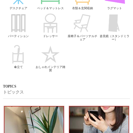
デスクチェア
ベッド＆マットレス
衣類＆玄関収納
ラグマット
パーティション
ドレッサー
座椅子＆パーソナルチ
姿見鏡（スタンドミラ
ェア
ー）
傘立て
おしゃれインテリア雑
貨
トピックス