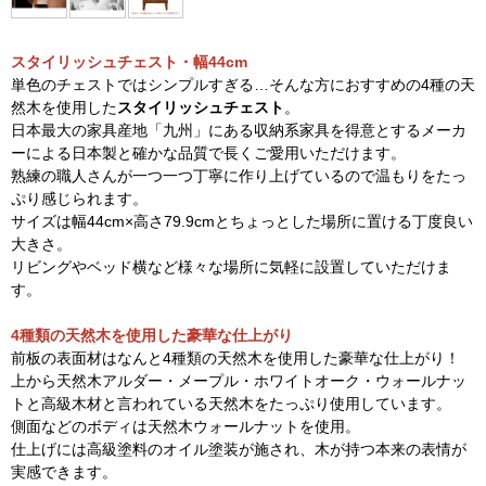
スタイリッシュチェスト・幅44cm
単色のチェストではシンプルすぎる…そんな方におすすめの4種の天
然木を使用した
スタイリッシュチェスト
。
日本最大の家具産地「九州」にある収納系家具を得意とするメーカ
ーによる日本製と確かな品質で長くご愛用いただけます。
熟練の職人さんが一つ一つ丁寧に作り上げているので温もりをたっ
ぷり感じられます。
サイズは幅44cm×高さ79.9cmとちょっとした場所に置ける丁度良い
大きさ。
リビングやベッド横など様々な場所に気軽に設置していただけま
す。
4種類の天然木を使用した豪華な仕上がり
前板の表面材はなんと4種類の天然木を使用した豪華な仕上がり！
上から天然木アルダー・メープル・ホワイトオーク・ウォールナッ
トと高級木材と言われている天然木をたっぷり使用しています。
側面などのボディは天然木ウォールナットを使用。
仕上げには高級塗料のオイル塗装が施され、木が持つ本来の表情が
実感できます。