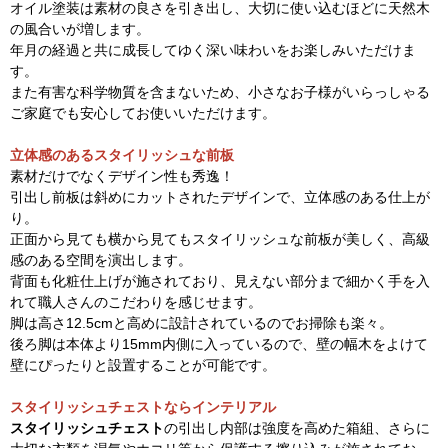
オイル塗装は素材の良さを引き出し、大切に使い込むほどに天然木
の風合いが増します。
年月の経過と共に成長してゆく深い味わいをお楽しみいただけま
す。
また有害な科学物質を含まないため、小さなお子様がいらっしゃる
ご家庭でも安心してお使いいただけます。
立体感のあるスタイリッシュな前板
素材だけでなくデザイン性も秀逸！
引出し前板は斜めにカットされたデザインで、立体感のある仕上が
り。
正面から見ても横から見てもスタイリッシュな前板が美しく、高級
感のある空間を演出します。
背面も化粧仕上げが施されており、見えない部分まで細かく手を入
れて職人さんのこだわりを感じせます。
脚は高さ12.5cmと高めに設計されているのでお掃除も楽々。
後ろ脚は本体より15mm内側に入っているので、壁の幅木をよけて
壁にぴったりと設置することが可能です。
スタイリッシュチェストならインテリアル
スタイリッシュチェスト
の引出し内部は強度を高めた箱組、さらに