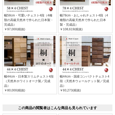
幅58cm・可愛いチェスト4段（4種
幅78cm・おしゃれチェスト4段（4
類の高級天然木で作られた日本製・
種類の高級天然木で作られた日本
完成品）
製・完成品）
￥97,000(税抜)
￥108,619(税抜)
幅44cm・日本製スリムチェスト4段
幅44cm・国産コンパクトチェスト4
（天然木ホワイトオーク製／完成
段（天然木ウォールナット製／完成
品）
品）
￥80,000(税抜)
￥93,273(税抜)
この商品の閲覧者はこんな商品も見られています