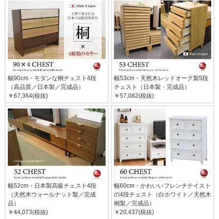
幅90cm・モダンな桐チェスト4段
幅53cm・天然木レッドオーク製5段
（高品質／日本製／完成品）
チェスト（日本製・完成品）
￥67,364(税抜)
￥57,082(税抜)
幅52cm・日本製高級チェスト4段
幅60cm・かわいいフレンチテイスト
（天然木ウォールナット製／完成
の4段チェスト（白ホワイト／天然木
品）
桐製／完成品）
￥44,073(税抜)
￥20,437(税抜)