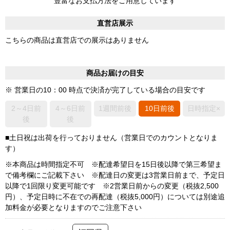
豊富なお支払方法をご用意しています
直営店展示
こちらの商品は直営店での展示はありません
商品お届けの目安
※ 営業日の10：00 時点で決済が完了している場合の目安です
2～4日前
4～6日前
1週間前後
10日前後
日時指定×
後
後
■土日祝は出荷を行っておりません（営業日でのカウントとなりま
す）
※本商品は時間指定不可 ※配達希望日を15日後以降で第三希望ま
で備考欄にご記載下さい ※配達日の変更は3営業日前まで、予定日
以降で1回限り変更可能です ※2営業日前からの変更（税抜2,500
円）、予定日時に不在での再配達（税抜5,000円）については別途追
加料金が必要となりますのでご注意下さい