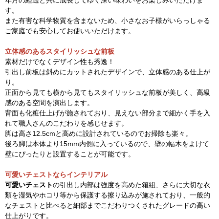
年月の経過と共に成長してゆく深い味わいをお楽しみいただけま
す。
また有害な科学物質を含まないため、小さなお子様がいらっしゃる
ご家庭でも安心してお使いいただけます。
立体感のあるスタイリッシュな前板
素材だけでなくデザイン性も秀逸！
引出し前板は斜めにカットされたデザインで、立体感のある仕上が
り。
正面から見ても横から見てもスタイリッシュな前板が美しく、高級
感のある空間を演出します。
背面も化粧仕上げが施されており、見えない部分まで細かく手を入
れて職人さんのこだわりを感じせます。
脚は高さ12.5cmと高めに設計されているのでお掃除も楽々。
後ろ脚は本体より15mm内側に入っているので、壁の幅木をよけて
壁にぴったりと設置することが可能です。
可愛いチェストならインテリアル
可愛いチェスト
の引出し内部は強度を高めた箱組、さらに大切な衣
類を湿気やホコリ等から保護する擦り込みが施されており、一般的
なチェストと比べると細部までこだわりつくされたグレードの高い
仕上がりです。