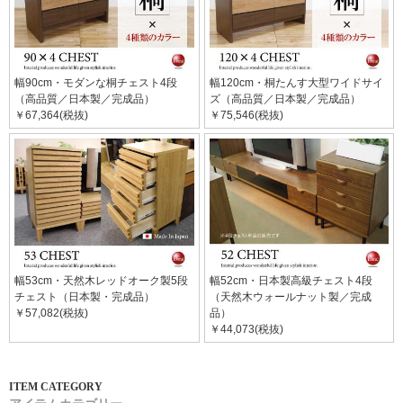
幅90cm・モダンな桐チェスト4段
幅120cm・桐たんす大型ワイドサイ
（高品質／日本製／完成品）
ズ（高品質／日本製／完成品）
￥67,364(税抜)
￥75,546(税抜)
幅53cm・天然木レッドオーク製5段
幅52cm・日本製高級チェスト4段
チェスト（日本製・完成品）
（天然木ウォールナット製／完成
￥57,082(税抜)
品）
￥44,073(税抜)