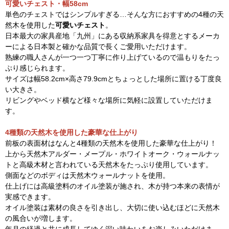
可愛いチェスト・幅58cm
単色のチェストではシンプルすぎる…そんな方におすすめの4種の天
然木を使用した
可愛いチェスト
。
日本最大の家具産地「九州」にある収納系家具を得意とするメーカ
ーによる日本製と確かな品質で長くご愛用いただけます。
熟練の職人さんが一つ一つ丁寧に作り上げているので温もりをたっ
ぷり感じられます。
サイズは幅58.2cm×高さ79.9cmとちょっとした場所に置ける丁度良
い大きさ。
リビングやベッド横など様々な場所に気軽に設置していただけま
す。
4種類の天然木を使用した豪華な仕上がり
前板の表面材はなんと4種類の天然木を使用した豪華な仕上がり！
上から天然木アルダー・メープル・ホワイトオーク・ウォールナッ
トと高級木材と言われている天然木をたっぷり使用しています。
側面などのボディは天然木ウォールナットを使用。
仕上げには高級塗料のオイル塗装が施され、木が持つ本来の表情が
実感できます。
オイル塗装は素材の良さを引き出し、大切に使い込むほどに天然木
の風合いが増します。