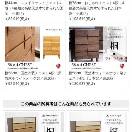
幅44cm・スタイリッシュチェスト4
幅78cm・おしゃれチェスト4段（4
段（4種類の高級天然木で作られた国
種類の高級天然木で作られた日本
産・完成品）
製・完成品）
￥82,910(税抜)
￥108,619(税抜)
幅58cm・国産衣装チェスト4段（天
幅58cm・天然木ウォールナット製チ
然木ホワイトオーク製／完成品）
ェスト4段（日本製／完成品）
￥92,546(税抜)
￥120,637(税抜)
この商品の閲覧者はこんな商品も見られています