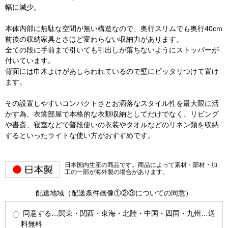
幅に減少。
本体内部に無駄な空間が無い構造なので、奥行スリムでも奥行40cm
前後の収納家具とさほど変わらない収納力があります。
全ての段に手前まで引いても引出しが落ちないようにストッパーが
付いています。
背面には巾木よけがあしらわれているので壁にピッタリつけて置け
ます。
その設置しやすいコンパクトさとお洒落なスタイル性を最大限に活
かす為、衣裳部屋で本格的な衣類収納としてだけでなく、リビング
や書斎、寝室などで普段使いの衣装やタオルなどのリネン類を収納
するといったライトな使い方がおすすめです。
日本国内生産の商品です。商品によって素材・部材・加
工の一部が海外製の場合があります。
配送地域（配送条件画像①②③についての同意）
同意する…関東・関西・東海・北陸・中国・四国・九州…送
料無料