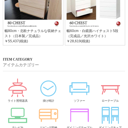
幅80cm・北欧ナチュラルな収納チェ
幅60cm・白鏡面ハイチェスト5段
スト（日本製／完成品）
（完成品／光沢ホワイト）
￥55,437(税抜)
￥28,619(税抜)
アイテムカテゴリー
ライト照明器具
掛け時計
ソファー
ローテーブル
テレビ台
リビング収納
ダイニングテーブル
ダイニングチェア