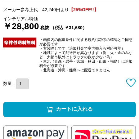
メーカー参考上代：42,240円より
【25%OFF!!】
インテリアル特価
￥28,800
税抜 （税込 ￥31,680）
・画像内の配送条件に関する規約①②③の確認とご同意
が必要です
・玄関渡しです（追加料金で室内搬入も対応可能）
・地域によって配送日が異なります（例…火・金のみな
ど、大都市以外はトラックの数が少ない為）
・東北（青森・岩手・宮城・秋田・山形・福島）は追加
料金が必要です
・北海道・沖縄・離島へは配送できません
数量：
カートに入れる