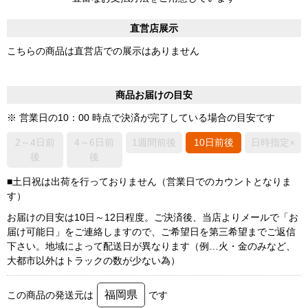
直営店展示
こちらの商品は直営店での展示はありません
商品お届けの目安
※ 営業日の10：00 時点で決済が完了している場合の目安です
2～4日前
4～6日前
1週間前後
10日前後
日時指定×
後
後
■土日祝は出荷を行っておりません（営業日でのカウントとなりま
す）
お届けの目安は10日～12日程度。ご決済後、当店よりメールで「お
届け可能日」をご連絡しますので、ご希望日を第三希望までご返信
下さい。地域によって配送日が異なります（例…火・金のみなど、
大都市以外はトラックの数が少ない為）
福岡県
この商品の発送元は
です