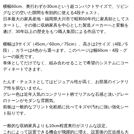
横幅60cm、奥行わずか30cmという超コンパクトサイズで、リビン
グなどの空いた隙間を有効的に使える4段チェスト。
日本最大の家具産地・福岡県大川市で昭和50年代に家具卸としてス
タートし、その後に収納家具を中心とした製造メーカーへと変貌を
遂げ、30年以上の歴史をもつ職人集団による作品です。
横幅は3サイズ（45cm／60cm／75cm）、高さは2サイズ（4段／5
段）、カラーは4色から選べます。このページは幅60cm・4段・グ
レーの販売です。
単体としてだけでなく、組み合わせることで希望のシステムにコー
ディネートできます。
たんす・チェストとしてはビジュアル性が高く、お部屋のインテリ
ア性を損ないません。
グレー色は近年人気のコンクリート柄でリアルな石感と淡いグレー
のトーンがモダンな雰囲気。
前板は一般的なプリント化粧紙に比べてキズや汚れに強い強化シー
ト貼りです。
一般的な収納家具よりも10cm程度奥行がスリムな設定。
これによって設置できる機会が飛躍的に増え、設置後の圧迫感も大