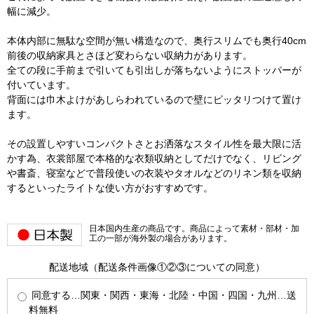
幅に減少。
本体内部に無駄な空間が無い構造なので、奥行スリムでも奥行40cm
前後の収納家具とさほど変わらない収納力があります。
全ての段に手前まで引いても引出しが落ちないようにストッパーが
付いています。
背面には巾木よけがあしらわれているので壁にピッタリつけて置け
ます。
その設置しやすいコンパクトさとお洒落なスタイル性を最大限に活
かす為、衣裳部屋で本格的な衣類収納としてだけでなく、リビング
や書斎、寝室などで普段使いの衣装やタオルなどのリネン類を収納
するといったライトな使い方がおすすめです。
日本国内生産の商品です。商品によって素材・部材・加
工の一部が海外製の場合があります。
配送地域（配送条件画像①②③についての同意）
同意する…関東・関西・東海・北陸・中国・四国・九州…送
料無料