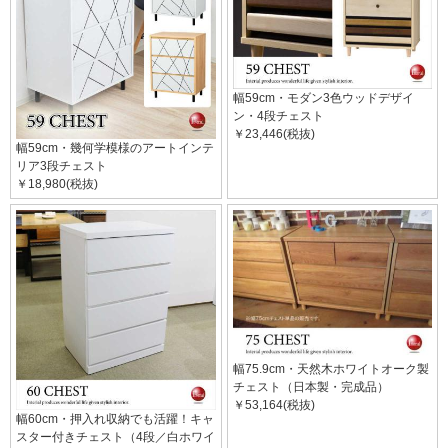
幅59cm・モダン3色ウッドデザイ
ン・4段チェスト
￥23,446(税抜)
幅59cm・幾何学模様のアートインテ
リア3段チェスト
￥18,980(税抜)
幅75.9cm・天然木ホワイトオーク製
チェスト（日本製・完成品）
￥53,164(税抜)
幅60cm・押入れ収納でも活躍！キャ
スター付きチェスト（4段／白ホワイ