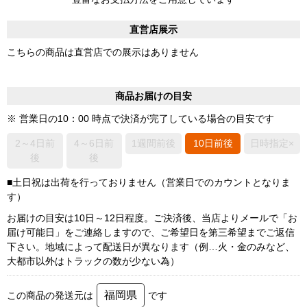
直営店展示
こちらの商品は直営店での展示はありません
商品お届けの目安
※ 営業日の10：00 時点で決済が完了している場合の目安です
2～4日前
4～6日前
1週間前後
10日前後
日時指定×
後
後
■土日祝は出荷を行っておりません（営業日でのカウントとなりま
す）
お届けの目安は10日～12日程度。ご決済後、当店よりメールで「お
届け可能日」をご連絡しますので、ご希望日を第三希望までご返信
下さい。地域によって配送日が異なります（例…火・金のみなど、
大都市以外はトラックの数が少ない為）
福岡県
この商品の発送元は
です