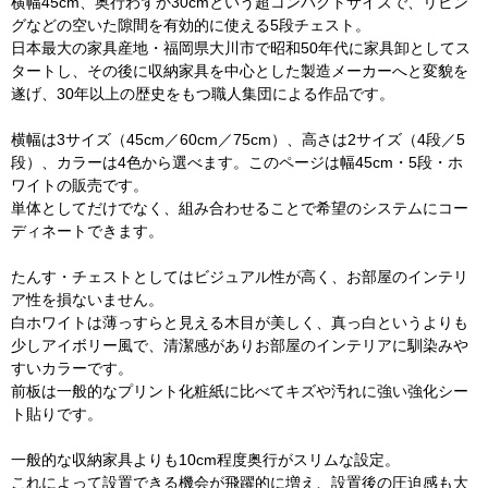
横幅45cm、奥行わずか30cmという超コンパクトサイズで、リビン
グなどの空いた隙間を有効的に使える5段チェスト。
日本最大の家具産地・福岡県大川市で昭和50年代に家具卸としてス
タートし、その後に収納家具を中心とした製造メーカーへと変貌を
遂げ、30年以上の歴史をもつ職人集団による作品です。
横幅は3サイズ（45cm／60cm／75cm）、高さは2サイズ（4段／5
段）、カラーは4色から選べます。このページは幅45cm・5段・ホ
ワイトの販売です。
単体としてだけでなく、組み合わせることで希望のシステムにコー
ディネートできます。
たんす・チェストとしてはビジュアル性が高く、お部屋のインテリ
ア性を損ないません。
白ホワイトは薄っすらと見える木目が美しく、真っ白というよりも
少しアイボリー風で、清潔感がありお部屋のインテリアに馴染みや
すいカラーです。
前板は一般的なプリント化粧紙に比べてキズや汚れに強い強化シー
ト貼りです。
一般的な収納家具よりも10cm程度奥行がスリムな設定。
これによって設置できる機会が飛躍的に増え、設置後の圧迫感も大