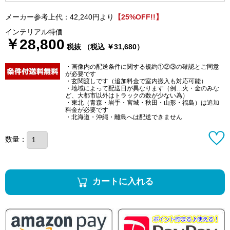
メーカー参考上代：42,240円より
【25%OFF!!】
インテリアル特価
￥28,800
税抜 （税込 ￥31,680）
・画像内の配送条件に関する規約①②③の確認とご同意
が必要です
・玄関渡しです（追加料金で室内搬入も対応可能）
・地域によって配送日が異なります（例…火・金のみな
ど、大都市以外はトラックの数が少ない為）
・東北（青森・岩手・宮城・秋田・山形・福島）は追加
料金が必要です
・北海道・沖縄・離島へは配送できません
数量：
カートに入れる