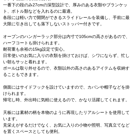
一番下の段のみ27cmの深型設計で、厚みのある衣類やブランケッ
ト、ボトル類などを入れるのに最適。
各段には軽い力で開閉ができるスライドレールを装備し、手前に最
大限に引き出しても落下しないストッパー付きです。
オープンのハンガーラック部分は内寸で105cmの高さがあるので、
ハーフコートも掛けられます。
耐荷重も余裕の15kg設定で安心。
日常使いのお気に入りの衣類を掛けておけば、シワにならず、忙し
い朝もサッと着れます。
ポールは取り外せるので、衣類以外の高さのあるアイテムを収納す
ることもできます。
側面にはサイドフックを設けていますので、カバンや帽子などを掛
けられます。
帰宅し時、外出時に気軽に使えるので、かなり活躍してくれます。
天板には素材の柄を本物のように再現したリアルシートを使用して
います。
見栄えがするだけでなく、お気に入りの小物や照明、写真立てなど
を置くスペースとしても便利。