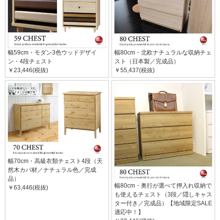
幅59cm・モダン3色ウッドデザイ
幅80cm・北欧ナチュラルな収納チェ
ン・4段チェスト
スト（日本製／完成品）
￥23,446(税抜)
￥55,437(税抜)
幅70cm・高級衣類チェスト4段（天
然木カバ材／ナチュラル色／完成
品）
幅80cm・奥行が選べて押入れ収納で
￥63,446(税抜)
も使えるチェスト（3段／隠しキャス
ター付き／完成品）【地域限定SALE
適応中！】