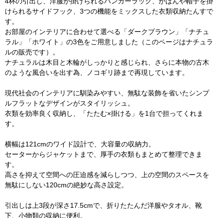
4杯の引出し、洋服が掛けられるハンガーラック、かばんや帽子を掛
けられるサイドフック、3つの機能をミックスした衣類収納たんすで
す。
お部屋のインテリアに合わせて選べる「ダークブラウン」「ナチュ
ラル」「ホワイト」の3色をご用意しました（このページはナチュラ
ルの販売です）。
ナチュラルは木目と木輪がしっかりと感じられ、さらに本物の古木
のような風合いを出す為、ノコギリ跡まで再現しています。
現代社会のインテリアに馴染みやすい、無駄な装飾を省いたシンプ
ルフラットなデザインがスタイリッシュ。
衣類を効率良く収納し、「たたむ×掛ける」を1台で担ってくれま
す。
横幅は121cmのワイド設計で、大容量の収納力。
セーターからジャケットまで、厚手の衣類もまとめて整理できま
す。
高さを抑えて空間への圧迫感を減らしつつ、上の空間のスペースを
無駄にしない120cmの絶妙な高さ設定。
引出しは上3段が深さ17.5cmで、折りたたんだ洋服やタオル、靴
下、小物類の収納に便利。