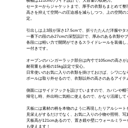
横幅は121cmのワイド設計で、大容量の収納力。
セーターからジャケットまで、厚手の衣類もまとめて整
高さを抑えて空間への圧迫感を減らしつつ、上の空間のス
定。
引出しは上3段が深さ17.5cmで、折りたたんだ洋服や
一番下の段のみ27cmの深型設計で、厚みのある衣類や
各段には軽い力で開閉ができるスライドレールを装備し
ー付きです。
オープンのハンガーラック部分は内寸で105cmの高さ
耐荷重も余裕の15kg設定で安心。
日常使いのお気に入りの衣類を掛けておけば、シワにな
ポールは取り外せるので、衣類以外の高さのあるアイテ
側面にはサイドフックを設けていますので、カバンや帽
帰宅し時、外出時に気軽に使えるので、かなり活躍して
天板には素材の柄を本物のように再現したリアルシート
見栄えがするだけでなく、お気に入りの小物や照明、写
天板高が121cmあるので、置き鏡や壁にウォールミラ
も使えます！