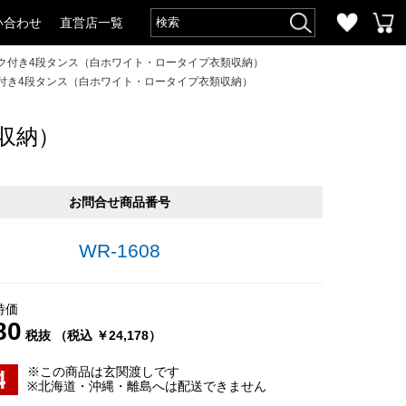
い合わせ
直営店一覧
ック付き4段タンス（白ホワイト・ロータイプ衣類収納）
ク付き4段タンス（白ホワイト・ロータイプ衣類収納）
収納）
お問合せ商品番号
WR-1608
特価
80
税抜 （税込 ￥24,178）
※この商品は玄関渡しです
※北海道・沖縄・離島へは配送できません