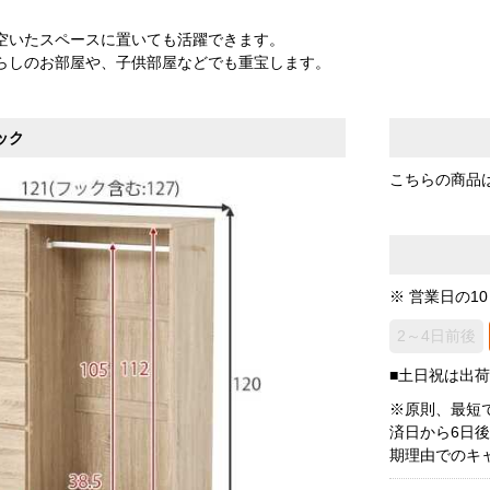
空いたスペースに置いても活躍できます。
らしのお部屋や、子供部屋などでも重宝します。
ック
こちらの商品
※ 営業日の1
2～4日前後
■土日祝は出
※原則、最短
済日から6日
期理由でのキ