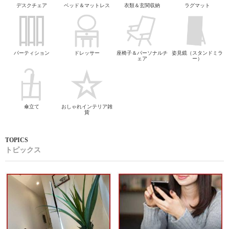
デスクチェア
ベッド＆マットレス
衣類＆玄関収納
ラグマット
パーティション
ドレッサー
座椅子＆パーソナルチ
姿見鏡（スタンドミラ
ェア
ー）
傘立て
おしゃれインテリア雑
貨
トピックス