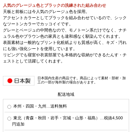
人気のグレージュ色とブラックの洗練された組み合わせ
天板と前板には今人気のグレージュ色を採用。
アクセントカラーとしてブラックを組み合わせているので、シック
なツートンカラーでカッコイイです。
グレーとベージュの中間色なので、モノトーン系だけでなく、ナチ
ュラル色やブラウン色の家具とも違和感なく馴染んでくれます。
表面素材は一般的なプリント化粧紙よりも質感が高く、キズ・汚れ
にも強い強化シートを使用しています。
リビングでも寝室や衣裳部屋でも本格的な収納ができるたんす・チ
ェストとして活躍してくれます。
日本国内生産の商品です。商品によって素材・部材・加
工の一部が海外製の場合があります。
配送地域
本州・四国・九州…送料無料
東北（青森・秋田・岩手・宮城・山形・福島）…税抜4,500
円追加