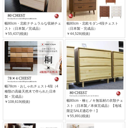
幅80cm・北欧ナチュラルな収納チェ
幅80cm・北欧モダン4段チェスト
スト（日本製／完成品）
（日本製・完成品）
￥55,437(税抜)
￥44,528(税抜)
幅78cm・おしゃれチェスト4段（4
種類の高級天然木で作られた日本
製・完成品）
幅80cm・檜ヒノキ無垢材の衣類チェ
￥108,619(税抜)
スト（日本製／本体完成品）【地域
限定SALE適応中！】
￥55,891(税抜)