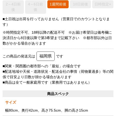
2～4日前
4～6日前
1週間前後
10日前後
日時指定×
後
後
■土日祝は出荷を行っておりません（営業日でのカウントとなりま
す）
※時間指定不可、18時以降の配送不可 ※お届け希望日は備考欄に
決済日から8日後以降で第3希望まで記載下さい ※都市部以外は日
数がかかる場合があります
福岡県
この商品の発送元は
です
■関東・関西圏の都市部への「最短」の場合です
■配送地域や天候・道路状況・配送会社の事情（荷物量過多）等の関
係で目安より日数が掛かる場合があります
■商品は全て一般家庭用です（業務用ではありません）
商品スペック
サイズ
幅80cm、奥行42cm、高さ75.5cm、脚の高さ15cm