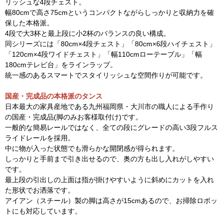
リッシュな4段チェスト。
幅80cmで高さ75cmというコンパクトながらしっかりと収納力を確
保した本格派。
4段で大3杯と最上段に小2杯のバランスの良い構成。
同シリーズには「80cm×4段チェスト」「80cm×6段ハイチェスト」
「120cm×4段ワイドチェスト」「幅110cmローテーブル」「幅
180cmテレビ台」をラインラップ。
統一感のあるスマートでスタイリッシュな空間作りが可能です。
国産・完成品の本格派のタンス
日本最大の家具産地である九州福岡県・大川市の職人による手作り
の国産・完成品(脚のみお客様取付け)です。
一般的な簡易レールではなく、全ての段にグレードの高い3段フルス
ライドレールを採用。
中に物が入った状態でも滑らかな開閉感が得られます。
しっかりと手前まで引き出せるので、奥の方も出し入れがしやすい
です。
最上段の引出しの上面は指が掛けやすいように斜めにカットを入れ
た形状でお洒落です。
アイアン（スチール）製の脚は高さが15cmあるので、お掃除ロボッ
トにも対応しています。