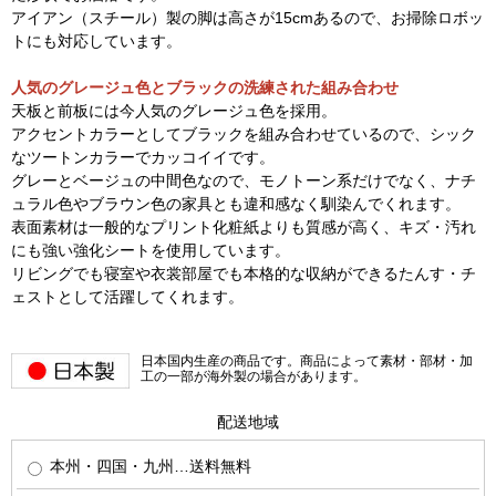
アイアン（スチール）製の脚は高さが15cmあるので、お掃除ロボッ
トにも対応しています。
人気のグレージュ色とブラックの洗練された組み合わせ
天板と前板には今人気のグレージュ色を採用。
アクセントカラーとしてブラックを組み合わせているので、シック
なツートンカラーでカッコイイです。
グレーとベージュの中間色なので、モノトーン系だけでなく、ナチ
ュラル色やブラウン色の家具とも違和感なく馴染んでくれます。
表面素材は一般的なプリント化粧紙よりも質感が高く、キズ・汚れ
にも強い強化シートを使用しています。
リビングでも寝室や衣裳部屋でも本格的な収納ができるたんす・チ
ェストとして活躍してくれます。
日本国内生産の商品です。商品によって素材・部材・加
工の一部が海外製の場合があります。
配送地域
本州・四国・九州…送料無料