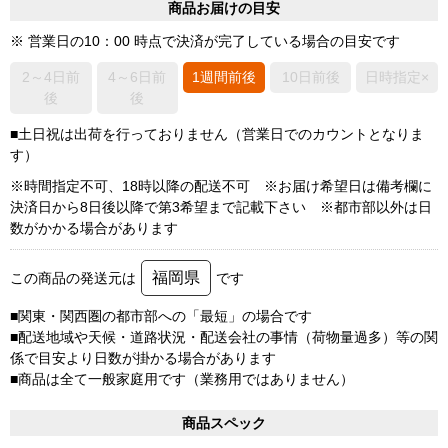
商品お届けの目安
※ 営業日の10：00 時点で決済が完了している場合の目安です
2～4日前
4～6日前
1週間前後
10日前後
日時指定×
後
後
■土日祝は出荷を行っておりません（営業日でのカウントとなりま
す）
※時間指定不可、18時以降の配送不可 ※お届け希望日は備考欄に
決済日から8日後以降で第3希望まで記載下さい ※都市部以外は日
数がかかる場合があります
福岡県
この商品の発送元は
です
■関東・関西圏の都市部への「最短」の場合です
■配送地域や天候・道路状況・配送会社の事情（荷物量過多）等の関
係で目安より日数が掛かる場合があります
■商品は全て一般家庭用です（業務用ではありません）
商品スペック