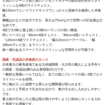
人気のグレージュ色と黒のアクセントカラーの組み合わせがスタイ
リッシュな4段のワイドチェスト。
幅120cmでというワイドサイズでしっかりと収納力を確保した本格
派。
横幅はかなりの迫力ですが、高さは75cmなので空間への圧迫感は少
なめです。
4段で大3杯と最上段に小3杯のバランスの良い構成。
同シリーズには「80cm×4段チェスト」「80cm×6段ハイチェスト」
「120cm×4段ワイドチェスト」「幅110cmローテーブル」「幅
180cmテレビ台」をラインラップ。
統一感のあるスマートでスタイリッシュな空間作りが可能です。
国産・完成品の本格派のタンス
日本最大の家具産地である九州福岡県・大川市の職人による手作り
の国産・完成品(脚のみお客様取付け)です。
一般的な簡易レールではなく、全ての段にグレードの高い3段フルス
ライドレールを採用。
中に物が入った状態でも滑らかな開閉感が得られます。
しっかりと手前まで引き出せるので、奥の方も出し入れがしやすい
です。
最上段の引出しの上面は指が掛けやすいように斜めにカットを入れ
た形状でお洒落です。