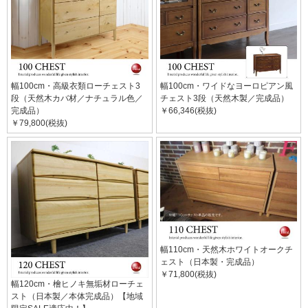
幅100cm・高級衣類ローチェスト3
幅100cm・ワイドなヨーロピアン風
段（天然木カバ材／ナチュラル色／
チェスト3段（天然木製／完成品）
完成品）
￥66,346(税抜)
￥79,800(税抜)
幅110cm・天然木ホワイトオークチ
ェスト（日本製・完成品）
￥71,800(税抜)
幅120cm・檜ヒノキ無垢材ローチェ
スト（日本製／本体完成品）【地域