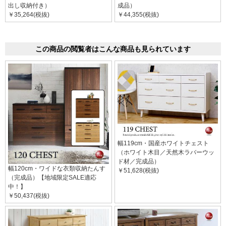
出し収納付き）
成品）
￥35,264(税抜)
￥44,355(税抜)
この商品の閲覧者はこんな商品も見られています
幅119cm・国産ホワイトチェスト
（ホワイト木目／天然木ラバーウッ
ド材／完成品）
幅120cm・ワイドな衣類収納たんす
￥51,628(税抜)
（完成品）【地域限定SALE適応
中！】
￥50,437(税抜)