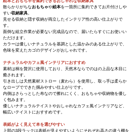
絵本とおもちゃを集約できるおしゃれな収納家具
散らかりがちな
おもちゃ
や
絵本
を一箇所に集約できてお片付けしや
すい
収納家具
。
見せる収納と隠す収納が両立したインテリア性の高い仕上がりで
す。
面倒な組立作業が必要ない完成品なので、届いたらすぐにお使いい
ただけます。
カラーは優しいナチュラルを基調とした温かみのある仕上がりで、
色味を変えたカゴのデザインがおしゃれです。
ナチュラルやカフェ風インテリアにおすすめ
素材は桐を贅沢に使用しており、天然木ならでのはの上品な木目に
癒されます。
引き出しは天然素材ストロー（麦わら）を使用し、取っ手は柔らか
なロープでできた掴みやすい仕上がりです。
内側はさらっとした布なので擦れにくく、おもちゃや収納物を優し
く包みます。
優しいナチュラルテイストやおしゃれなカフェ風インテリアなど、
幅広いテイストにおすすめです。
表紙がよく見えて本を選びやすい
上部の3段ラックは表紙が見えやすいようにそれぞれ高さの違う棚を