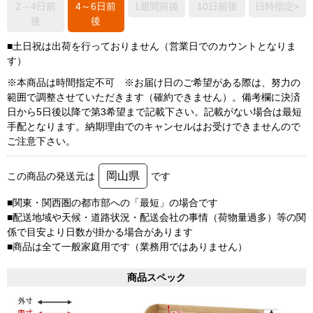
2～4日前
4～6日前
1週間前後
10日前後
日時指定×
後
後
■土日祝は出荷を行っておりません（営業日でのカウントとなりま
す）
※本商品は時間指定不可 ※お届け日のご希望がある際は、努力の
範囲で調整させていただきます（確約できません）。備考欄に決済
日から5日後以降で第3希望まで記載下さい。記載がない場合は最短
手配となります。納期理由でのキャンセルはお受けできませんので
ご注意下さい。
岡山県
この商品の発送元は
です
■関東・関西圏の都市部への「最短」の場合です
■配送地域や天候・道路状況・配送会社の事情（荷物量過多）等の関
係で目安より日数が掛かる場合があります
■商品は全て一般家庭用です（業務用ではありません）
商品スペック