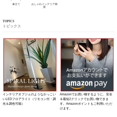
傘立て
おしゃれインテリア雑
貨
トピックス
インテリアオブジェのようなかっこい
Amazonでお買い物するように、安全
いLEDフロアライト（リモコン付・調
＆最短2クリックでお買い物できま
光＆調色可能）
す。Amazonポイントもご利用いただ
けます。