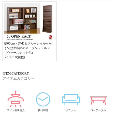
幅60cm・DVD＆ブルーレイからA4
まで効率収納のオープンシェルフ
（ウォールナット色）
￥13,619(税抜)
アイテムカテゴリー
ライト照明器具
掛け時計
ソファー
ローテーブル