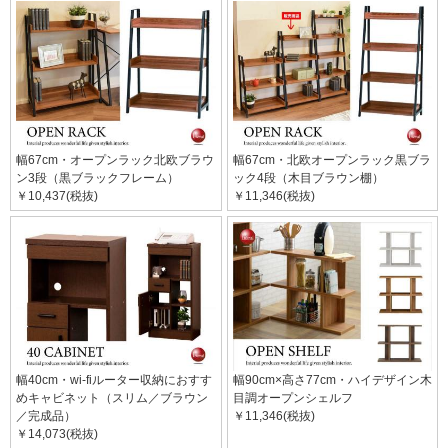
幅67cm・オープンラック北欧ブラウ
幅67cm・北欧オープンラック黒ブラ
ン3段（黒ブラックフレーム）
ック4段（木目ブラウン棚）
￥10,437(税抜)
￥11,346(税抜)
幅40cm・wi-fiルーター収納におすす
幅90cm×高さ77cm・ハイデザイン木
めキャビネット（スリム／ブラウン
目調オープンシェルフ
／完成品）
￥11,346(税抜)
￥14,073(税抜)