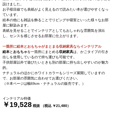
設けました。
お子様目線でも表紙がよく見えるので読みたい本が選びやすくなっ
ています。
絵本の他にも雑誌を飾ることでリビングや寝室といった様々なお部
屋に馴染みます。
表紙を見せることでインテリアとしてもおしゃれな雰囲気を演出
し、センスを感じさせるお部屋に仕上がります。
一箇所に絵本とおもちゃがまとまる収納家具ならインテリアル
絵本
と
おもちゃ
を一箇所にまとめる
収納家具
は、かごタイプの引き
出しを使用しているので持ち運びも可能です。
子供部屋以外で遊びたいときも別の部屋に持ち出しやすいのが魅力
的。
ナチュラルのほかにホワイトカラーもシリーズ展開していますの
で、お部屋の雰囲気に合わせてお選びください。
（※本ページは幅69cm・ナチュラルの販売です。）
インテリアル特価
￥19,528
税抜 （税込 ￥21,480）