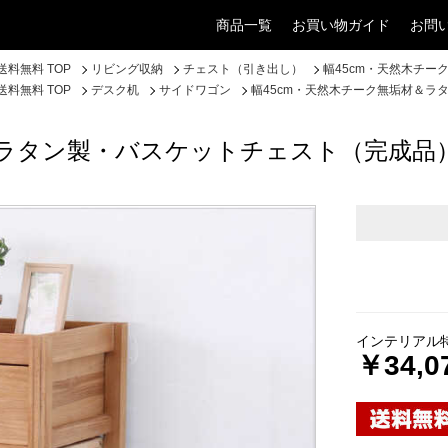
商品一覧
お買い物ガイド
お問
料無料 TOP
リビング収納
チェスト（引き出し）
幅45cm・天然木チ
料無料 TOP
デスク机
サイドワゴン
幅45cm・天然木チーク無垢材＆ラ
＆ラタン製・バスケットチェスト（完成品
インテリアル
￥34,0