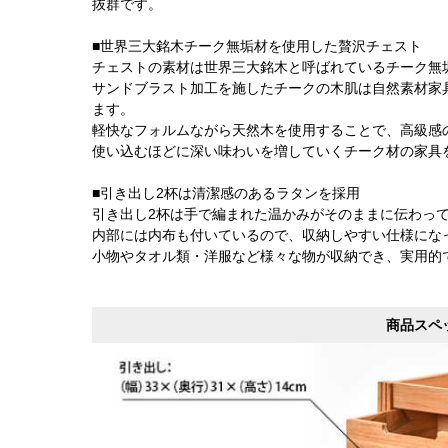
抜群です。
■世界三大銘木チーク無垢材を使用した贅沢チェスト
チェストの素材は世界三大銘木と呼ばれているチーク無
サンドブラスト加工を施したチークの木肌は自然素材家
ます。
軽快なフォルムながら天然木を使用することで、高級感
使い込むほどに深い味わいを増していくチーク材の家具
■引き出し2杯は清潔感のあるラタンを採用
引き出し2杯は手で編まれた温かみがそのままに伝わっ
内部には内布も付いているので、収納しやすい仕様にな
小物やタオル類・洋服など様々な物が収納でき、実用的
商品スペ