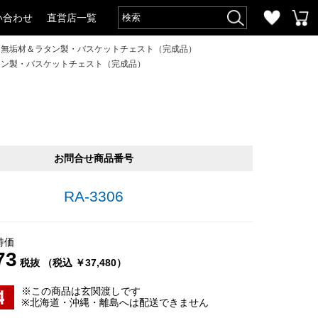
い合わせ
直営店一覧
ーク無垢材＆ラタン製・バスケットチェスト（完成品）
タン製・バスケットチェスト（完成品）
）
お問合せ商品番号
RA-3306
特価
73
税抜 （税込 ￥37,480）
※この商品は玄関渡しです
※北海道・沖縄・離島へは配送できません