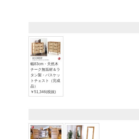
幅83cm・天然木
チーク無垢材＆ラ
タン製・バスケッ
トチェスト（完成
品）
￥51,346(税抜)