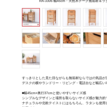
RA-3306 幅45cm・天然木チーク無垢材
すっきりとした見た目ながらも無垢材ならではの気品が漂
デスクの横やランドリー・リビング・電話台など幅広い
■幅45cm×奥行37cmと使いやすいサイズ感
シンプルなデザインと場所を取らないサイズ感が魅力的
ナチュラルや北欧テイストにはもちろん、ラタンも使用