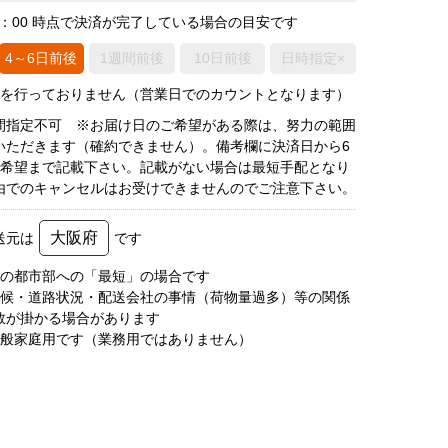
0：00 時点で決済が完了している場合の目安です
4～6日前後
1週間前後
10日前後
日時指定×
荷を行っておりません（営業日でのカウントとなります）
間指定不可 ※お届け日のご希望がある際は、努力の範囲
いただきます（確約できません）。備考欄に決済日から6
3希望まで記載下さい。記載がない場合は最短手配となり
由でのキャンセルはお受けできませんのでご注意下さい。
大阪府
送元は
です
圏の都市部への「最短」の場合です
天候・道路状況・配送会社の事情（荷物量過多）等の関係
数が掛かる場合があります
一般家庭用です（業務用ではありません）