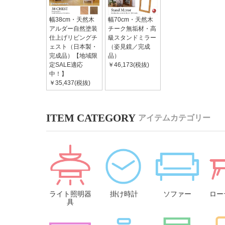
幅38cm・天然木
幅70cm・天然木
アルダー自然塗装
チーク無垢材・高
仕上げリビングチ
級スタンドミラー
ェスト（日本製・
（姿見鏡／完成
完成品）【地域限
品）
定SALE適応
￥46,173(税抜)
中！】
￥35,437(税抜)
アイテムカテゴリー
ライト照明器
掛け時計
ソファー
ロー
具