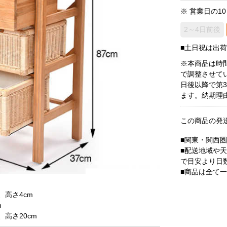
※ 営業日の1
2～4日前後
■土日祝は出
※本商品は時
で調整させて
日後以降で第
ます。納期理
この商品の発
■関東・関西
■配送地域や
で目安より日
■商品は全て
、高さ4cm
m
、高さ20cm