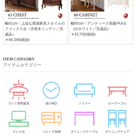
幅61cm・上品な英国家具スタイルの
幅60cm・アンティーク高級FAX台
ファックス台（天然木ミンディ／完
（白ホワイト／完成品）
成品）
￥42,700(税抜)
￥46,346(税抜)
アイテムカテゴリー
ライト照明器具
掛け時計
ソファー
ローテーブル
テレビ台
リビング収納
ダイニングテーブル
ダイニングチェア