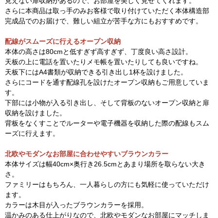
見えない扉収納があるので、お部屋を美しく見せてくれます。
さらに本商品は取っ手のみお客様で取り付けていただく本体構造部
完成品でのお届けで、難しい組立が苦手な方にもおすすめです。
配線がスムーズに行えるオープン収納
本体の高さは80cmと低すぎず高すぎず、丁度良い高さ設計。
天板の上に電話を置いたりメモ帳を置いたりしても良いですね。
天板下にはA4書類が収納できる引き出し1杯を設けました。
さらにコードを通す配線孔を設けたオープン収納もご用意していま
す。
下部には小物が入る引き出し、そして背板のないオープン収納と扉
収納を設けました。
背板をなくすことでルーターや電子機器を収納した際の配線もスム
ーズに行えます。
北欧やモダンなお部屋に合わせやすいブラウンカラー
本体サイズは幅40cm×奥行き26.5cmとあまり場所を取らない大き
さ。
ファミリーはもちろん、一人暮らしの方にも気軽に使っていただけ
ます。
カラーは木目が入ったブラウンカラーを採用。
温かみのある仕上がりなので、北欧やモダンなお部屋にマッチしま