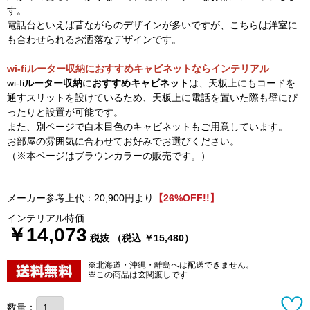
す。
電話台といえば昔ながらのデザインが多いですが、こちらは洋室に
も合わせられるお洒落なデザインです。
wi-fiルーター収納におすすめキャビネットならインテリアル
wi-fi
ルーター収納
に
おすすめキャビネット
は、天板上にもコードを
通すスリットを設けているため、天板上に電話を置いた際も壁にぴ
ったりと設置が可能です。
また、別ページで白木目色のキャビネットもご用意しています。
お部屋の雰囲気に合わせてお好みでお選びください。
（※本ページはブラウンカラーの販売です。）
メーカー参考上代：20,900円より
【26%OFF!!】
インテリアル特価
￥14,073
税抜 （税込 ￥15,480）
※北海道・沖縄・離島へは配送できません。
※この商品は玄関渡しです
数量：