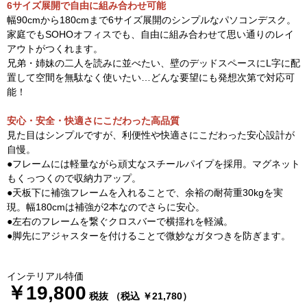
6サイズ展開で自由に組み合わせ可能
幅90cmから180cmまで6サイズ展開のシンプルなパソコンデスク。
家庭でもSOHOオフィスでも、自由に組み合わせて思い通りのレイ
アウトがつくれます。
兄弟・姉妹の二人を読みに並べたい、壁のデッドスペースにL字に配
置して空間を無駄なく使いたい…どんな要望にも発想次第で対応可
能！
安心・安全・快適さにこだわった高品質
見た目はシンプルですが、利便性や快適さにこだわった安心設計が
自慢。
●フレームには軽量ながら頑丈なスチールパイプを採用。マグネット
もくっつくので収納力アップ。
●天板下に補強フレームを入れることで、余裕の耐荷重30kgを実
現。幅180cmは補強が2本なのでさらに安心。
●左右のフレームを繋ぐクロスバーで横揺れを軽減。
●脚先にアジャスターを付けることで微妙なガタつきを防ぎます。
インテリアル特価
￥19,800
税抜 （税込 ￥21,780）