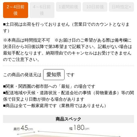
2～4日前
4～6日前
1週間前後
10日前後
日時指定×
後
後
■土日祝は出荷を行っておりません（営業日でのカウントとなりま
す）
※本商品は時間指定不可 ※お届け日のご希望がある際は備考欄に
決済日から3日後以降で第3希望まで記載下さい。記載がない場合は
最短手配となります。納期理由でのキャンセルはお受けできません
のでご注意下さい。
愛知県
この商品の発送元は
です
■関東・関西圏の都市部への「最短」の場合です
■配送地域や天候・道路状況・配送会社の事情（荷物量過多）等の関
係で目安より日数が掛かる場合があります
■商品は全て一般家庭用です（業務用ではありません）
商品スペック