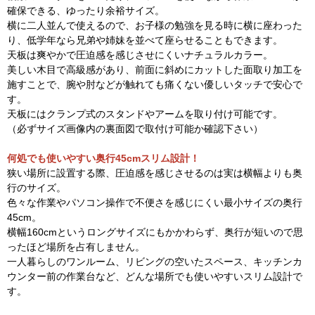
確保できる、ゆったり余裕サイズ。
横に二人並んで使えるので、お子様の勉強を見る時に横に座わった
り、低学年なら兄弟や姉妹を並べて座らせることもできます。
天板は爽やかで圧迫感を感じさせにくいナチュラルカラー。
美しい木目で高級感があり、前面に斜めにカットした面取り加工を
施すことで、腕や肘などが触れても痛くない優しいタッチで安心で
す。
天板にはクランプ式のスタンドやアームを取り付け可能です。
（必ずサイズ画像内の裏面図で取付け可能か確認下さい）
何処でも使いやすい奥行45cmスリム設計！
狭い場所に設置する際、圧迫感を感じさせるのは実は横幅よりも奥
行のサイズ。
色々な作業やパソコン操作で不便さを感じにくい最小サイズの奥行
45cm。
横幅160cmというロングサイズにもかかわらず、奥行が短いので思
ったほど場所を占有しません。
一人暮らしのワンルーム、リビングの空いたスペース、キッチンカ
ウンター前の作業台など、どんな場所でも使いやすいスリム設計で
す。