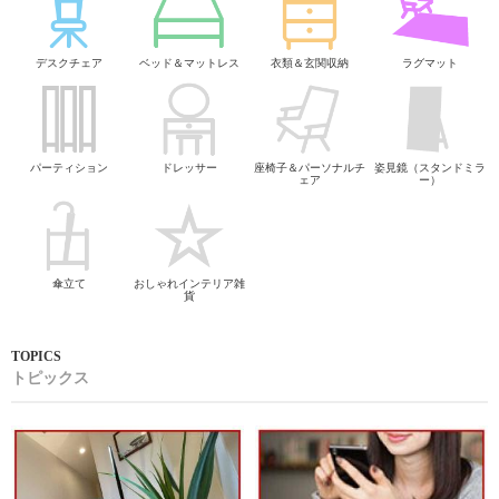
デスクチェア
ベッド＆マットレス
衣類＆玄関収納
ラグマット
パーティション
ドレッサー
座椅子＆パーソナルチ
姿見鏡（スタンドミラ
ェア
ー）
傘立て
おしゃれインテリア雑
貨
トピックス