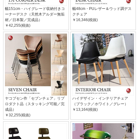
幅151cm・ハイグレード収納付きコ
幅48cm・PUレザー＆ウッド調デス
ーナーデスク（天然木アルダー無垢
クチェア
材／日本製／完成品）
￥16,346(税抜)
￥42,255(税抜)
ヤコブセン作「セブンチェア」リプ
ハイデザイン・インテリアチェア
ロダクト品（スタッキング可能／完
（ブラック／ホワイト／グレー）
成品）
￥13,164(税抜)
￥32,255(税抜)