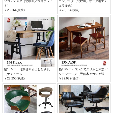
ソコンデスク（北欧風／木目ホワイ
コンデスク（北欧風／オーク柄ナチ
ト）
ュラル色）
￥28,164(税抜)
￥28,164(税抜)
幅134cm・可動棚＆引出し付き机
幅130cm・ロングでスリムな木製パ
（ナチュラル）
ソコンデスク（天然木アカシア製）
￥22,255(税抜)
￥29,982(税抜)