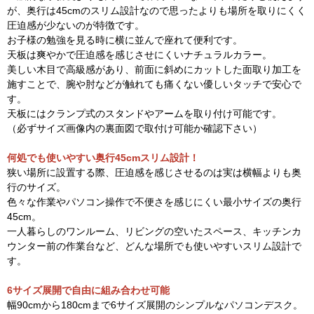
が、奥行は45cmのスリム設計なので思ったよりも場所を取りにくく
圧迫感が少ないのが特徴です。
お子様の勉強を見る時に横に並んで座れて便利です。
天板は爽やかで圧迫感を感じさせにくいナチュラルカラー。
美しい木目で高級感があり、前面に斜めにカットした面取り加工を
施すことで、腕や肘などが触れても痛くない優しいタッチで安心で
す。
天板にはクランプ式のスタンドやアームを取り付け可能です。
（必ずサイズ画像内の裏面図で取付け可能か確認下さい）
何処でも使いやすい奥行45cmスリム設計！
狭い場所に設置する際、圧迫感を感じさせるのは実は横幅よりも奥
行のサイズ。
色々な作業やパソコン操作で不便さを感じにくい最小サイズの奥行
45cm。
一人暮らしのワンルーム、リビングの空いたスペース、キッチンカ
ウンター前の作業台など、どんな場所でも使いやすいスリム設計で
す。
6サイズ展開で自由に組み合わせ可能
幅90cmから180cmまで6サイズ展開のシンプルなパソコンデスク。