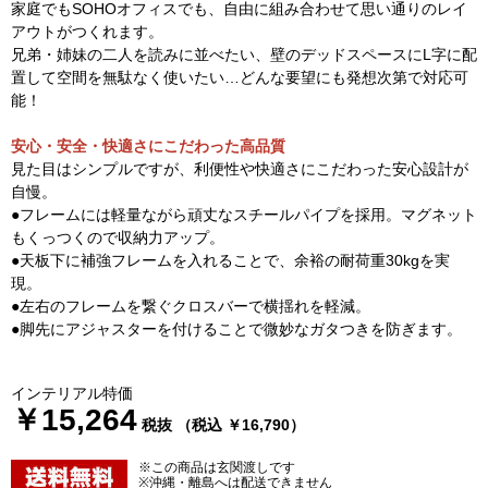
家庭でもSOHOオフィスでも、自由に組み合わせて思い通りのレイ
アウトがつくれます。
兄弟・姉妹の二人を読みに並べたい、壁のデッドスペースにL字に配
置して空間を無駄なく使いたい…どんな要望にも発想次第で対応可
能！
安心・安全・快適さにこだわった高品質
見た目はシンプルですが、利便性や快適さにこだわった安心設計が
自慢。
●フレームには軽量ながら頑丈なスチールパイプを採用。マグネット
もくっつくので収納力アップ。
●天板下に補強フレームを入れることで、余裕の耐荷重30kgを実
現。
●左右のフレームを繋ぐクロスバーで横揺れを軽減。
●脚先にアジャスターを付けることで微妙なガタつきを防ぎます。
インテリアル特価
￥15,264
税抜 （税込 ￥16,790）
※この商品は玄関渡しです
※沖縄・離島へは配送できません