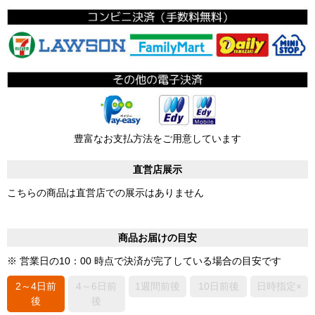
豊富なお支払方法をご用意しています
直営店展示
こちらの商品は直営店での展示はありません
商品お届けの目安
※ 営業日の10：00 時点で決済が完了している場合の目安です
2～4日前
4～6日前
1週間前後
10日前後
日時指定×
後
後