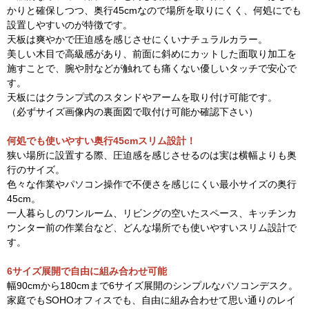
かりと確保しつつ、奥行45cmなので場所を取りにくく、何処にでも
設置しやすいのが特徴です。
天板は爽やかで圧迫感を感じさせにくいナチュラルカラー。
美しい木目で高級感があり、前面に斜めにカットした面取り加工を
施すことで、腕や肘などが触れても痛くない優しいタッチで安心で
す。
天板にはクランプ式のスタンドやアームを取り付け可能です。
（必ずサイズ画像内の裏面図で取付け可能か確認下さい）
何処でも使いやすい奥行45cmスリム設計！
狭い場所に設置する際、圧迫感を感じさせるのは実は横幅よりも奥
行のサイズ。
色々な作業やパソコン操作で不便さを感じにくい最小サイズの奥行
45cm。
一人暮らしのワンルーム、リビングの空いたスペース、キッチンカ
ウンター前の作業台など、どんな場所でも使いやすいスリム設計で
す。
6サイズ展開で自由に組み合わせ可能
幅90cmから180cmまで6サイズ展開のシンプルなパソコンデスク。
家庭でもSOHOオフィスでも、自由に組み合わせて思い通りのレイ