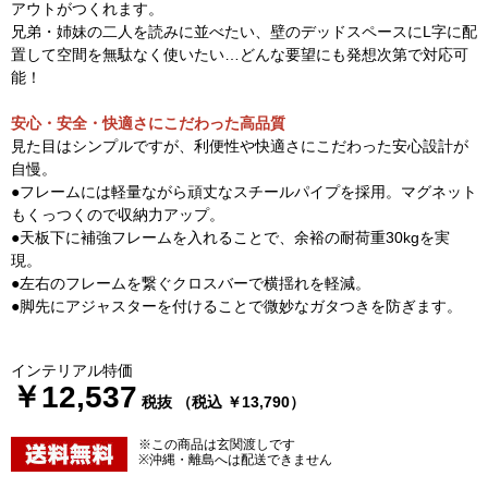
アウトがつくれます。
兄弟・姉妹の二人を読みに並べたい、壁のデッドスペースにL字に配
置して空間を無駄なく使いたい…どんな要望にも発想次第で対応可
能！
安心・安全・快適さにこだわった高品質
見た目はシンプルですが、利便性や快適さにこだわった安心設計が
自慢。
●フレームには軽量ながら頑丈なスチールパイプを採用。マグネット
もくっつくので収納力アップ。
●天板下に補強フレームを入れることで、余裕の耐荷重30kgを実
現。
●左右のフレームを繋ぐクロスバーで横揺れを軽減。
●脚先にアジャスターを付けることで微妙なガタつきを防ぎます。
インテリアル特価
￥12,537
税抜 （税込 ￥13,790）
※この商品は玄関渡しです
※沖縄・離島へは配送できません