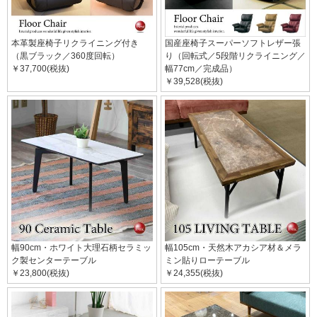
本革製座椅子リクライニング付き
国産座椅子スーパーソフトレザー張
（黒ブラック／360度回転）
り（回転式／5段階リクライニング／
￥37,700(税抜)
幅77cm／完成品）
￥39,528(税抜)
幅90cm・ホワイト大理石柄セラミッ
幅105cm・天然木アカシア材＆メラ
ク製センターテーブル
ミン貼りローテーブル
￥23,800(税抜)
￥24,355(税抜)