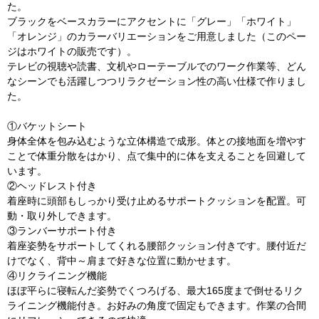
た。
ブラックをベースカラーにアクセントに「グレー」「ホワイト」
「オレンジ」のカラーバリエーションをご用意しました（このペー
ジはホワイトの販売です）。
テレビの視聴や読書、文机やローテーブルでのワーク作業等、どん
なシーンでも活躍しつつリラクゼーション性の高い仕様で作りまし
た。
①バケットシート
身体全体を包み込むような立体構造で成形。体との接地面を増やす
ことで体重分散をはかり、点で集中的に体を支えることを回避して
います。
②ヘッドレスト付き
着座時に頭部もしっかり受け止めるサポートクッションを配置。可
動・取り外しできます。
③ランバーサポート付き
着座姿勢をサポートしてくれる腰部クッション付きです。腰付近だ
けでなく、背中～肩まで好きな位置に動かせます。
④リクライニング機能
ほぼ平らに寝転んだ姿勢でくつろげる、最大165度まで倒せるリク
ライニング機能付き。お好みの角度で固定もできます。作業の合間