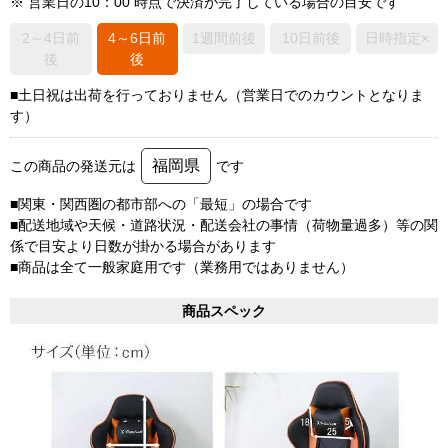
※ 営業日の10：00 時点で決済が完了している場合の目安です
2～4日前
4～6日前
1週間前後
10日前後
日時指定×
後
後
■土日祝は出荷を行っておりません（営業日でのカウントとなりま
す）
福岡県
この商品の発送元は
です
■関東・関西圏の都市部への「最短」の場合です
■配送地域や天候・道路状況・配送会社の事情（荷物量過多）等の関
係で目安より日数が掛かる場合があります
■商品は全て一般家庭用です（業務用ではありません）
商品スペック