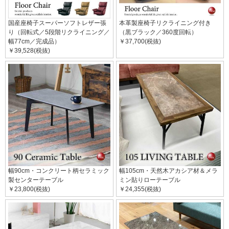
国産座椅子スーパーソフトレザー張
本革製座椅子リクライニング付き
り（回転式／5段階リクライニング／
（黒ブラック／360度回転）
幅77cm／完成品）
￥37,700(税抜)
￥39,528(税抜)
幅90cm・コンクリート柄セラミック
幅105cm・天然木アカシア材＆メラ
製センターテーブル
ミン貼りローテーブル
￥23,800(税抜)
￥24,355(税抜)