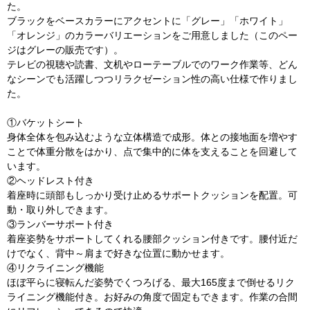
た。
ブラックをベースカラーにアクセントに「グレー」「ホワイト」
「オレンジ」のカラーバリエーションをご用意しました（このペー
ジはグレーの販売です）。
テレビの視聴や読書、文机やローテーブルでのワーク作業等、どん
なシーンでも活躍しつつリラクゼーション性の高い仕様で作りまし
た。
①バケットシート
身体全体を包み込むような立体構造で成形。体との接地面を増やす
ことで体重分散をはかり、点で集中的に体を支えることを回避して
います。
②ヘッドレスト付き
着座時に頭部もしっかり受け止めるサポートクッションを配置。可
動・取り外しできます。
③ランバーサポート付き
着座姿勢をサポートしてくれる腰部クッション付きです。腰付近だ
けでなく、背中～肩まで好きな位置に動かせます。
④リクライニング機能
ほぼ平らに寝転んだ姿勢でくつろげる、最大165度まで倒せるリク
ライニング機能付き。お好みの角度で固定もできます。作業の合間