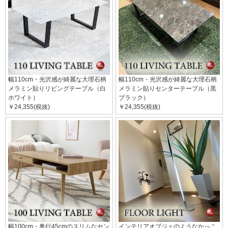
幅110cm・光沢感が綺麗な大理石柄
幅110cm・光沢感が綺麗な大理石柄
メラミン貼りリビングテーブル（白
メラミン貼りセンターテーブル（黒
ホワイト）
ブラック）
￥24,355(税抜)
￥24,355(税抜)
幅100cm・奥行45cmのスリムなセン
インテリアオブジェのようなかっこ