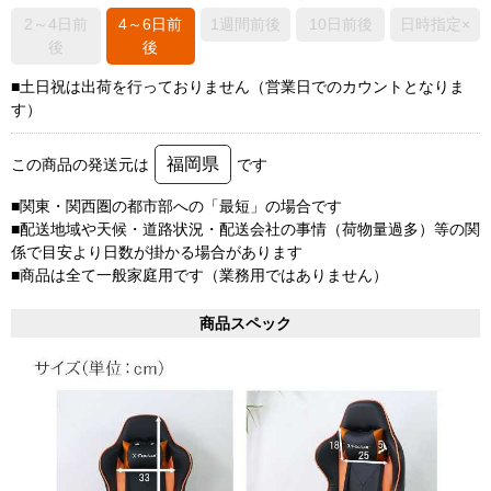
2～4日前
4～6日前
1週間前後
10日前後
日時指定×
後
後
■土日祝は出荷を行っておりません（営業日でのカウントとなりま
す）
福岡県
この商品の発送元は
です
■関東・関西圏の都市部への「最短」の場合です
■配送地域や天候・道路状況・配送会社の事情（荷物量過多）等の関
係で目安より日数が掛かる場合があります
■商品は全て一般家庭用です（業務用ではありません）
商品スペック