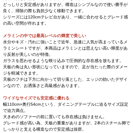
どっしりと安定感がありますが、構造はシンプルなので使い勝手が
良く、掃除の際も負担少なく移動できます。
シリーズには120cmテレビ台があり、一緒に合わせるとグレード感
の高い空間が作れます。
メラミンの中では最高レベルの輝度で美しい
水分やキズ・汚れに強いことで近年、急速に人気が高まっているメ
ラミンシートですが、本商品はメラミンとは思えない高い輝度があ
り反射が美しいのが特徴。
ガラスを思わせるような映り込みで圧倒的な存在感を放ちます。
天板の角は丸い形状になっていますので、足が当たった際のダメー
ジを軽減できます。
天板のフチは下方に向かって切り落とした、エッジの効いたデザイ
ンなので、お洒落さと高級感があります。
ワイドなサイズでも安定感に優れる
幅110cm×奥行54cmという、ダイニングテーブルに迫るサイズ設定
で迫力満点。
大きめのソファーの前に置いても存在感は負けません。
グレード感が高い為、天板の重量がありますが、2本のスチール脚で
しっかりと支える構造なので安定感は抜群。