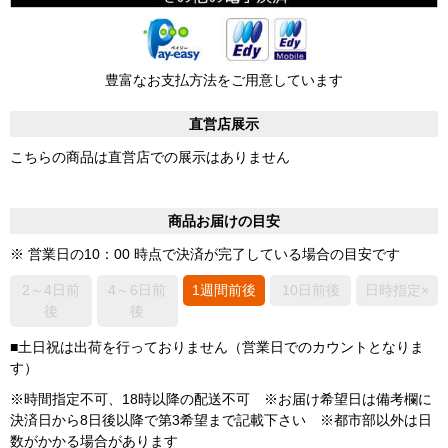
豊富なお支払方法をご用意しています
直営店展示
こちらの商品は直営店での展示はありません
商品お届けの目安
※ 営業日の10：00 時点で決済が完了している場合の目安です
2～4日前
4～6日前
1週間前後
10日前後
日時指定×
後
後
■土日祝は出荷を行っておりません（営業日でのカウントとなりま
す）
※時間指定不可、18時以降の配送不可 ※お届け希望日は備考欄に
決済日から8日後以降で第3希望まで記載下さい ※都市部以外は日
数がかかる場合があります