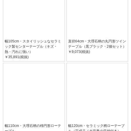
幅105cm・スタイリッシュなセラミ
直径64cm・大理石柄の丸円形ツイン
ック製センターテーブル（キズ・
テーブル（黒ブラック・2個セット）
熱・汚れに強い）
￥9,073(税抜)
￥35,891(税抜)
幅110cm・大理石柄の楕円形ローテ
幅120cm・セラミック柄ローテーブ
ーブル
ル（完成品／大容量の収納付き）