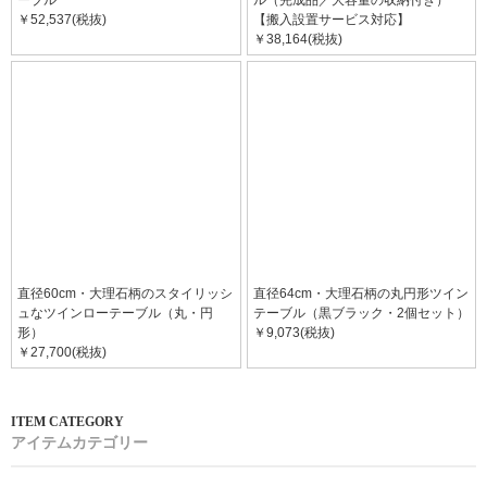
￥52,537(税抜)
【搬入設置サービス対応】
￥38,164(税抜)
直径60cm・大理石柄のスタイリッシ
直径64cm・大理石柄の丸円形ツイン
ュなツインローテーブル（丸・円
テーブル（黒ブラック・2個セット）
形）
￥9,073(税抜)
￥27,700(税抜)
アイテムカテゴリー