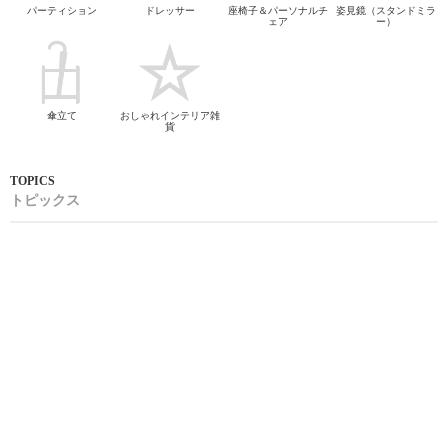
パーティション
ドレッサー
座椅子＆パーソナルチ
姿見鏡（スタンドミラ
ェア
ー）
傘立て
おしゃれインテリア雑
貨
トピックス