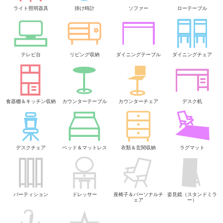
ライト照明器具
掛け時計
ソファー
ローテーブル
テレビ台
リビング収納
ダイニングテーブル
ダイニングチェア
食器棚＆キッチン収納
カウンターテーブル
カウンターチェア
デスク机
デスクチェア
ベッド＆マットレス
衣類＆玄関収納
ラグマット
パーティション
ドレッサー
座椅子＆パーソナルチ
姿見鏡（スタンドミラ
ェア
ー）