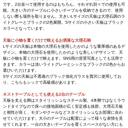
です。2台並べて使用するのはもちろん、それぞれ別々での使用も可
能。大きい方のテーブルに小さいテーブルを収納できるので、使用
しない際も場所を取りません。大きいLサイズの天板は大理石調のラ
イトグレーとブラックの2色展開。Sサイズの小さい天板はブラック
カラーとなっています。
天板に小物を置くだけで映えるお洒落な大理石柄
Lサイズの天板は本物の大理石を使用したかのような重厚感のあるデ
ザイン。本物の大理石を使用したかのような美しいデザインで、天
板に小物を置くだけで映えます。SNS用の背景写真としても活用で
きます。カラーは淡いライトグレーとシックなブラックの2色からお
選びいただけます。
Sサイズの天板は不透過のブラック強化ガラスを贅沢に使用してお
り、こちらもシックで高級感があります。
ネストテーブルとしても使える2台のテーブル
天板を支える脚はスタイリッシュなスチール製。4本脚ではなくラウ
ンドタイプなので床への接地面積が広く安定感も抜群。大理石天板
と相性が良く、モダンやクールなどスタイリッシュなお部屋に合わ
せていただけます。大小のテーブルは配置によって様々な表情を見
せてくれます。一台の大きいテーブルを置くスペースがない方にも