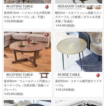
直径85.5cm・ハイセンスな大理石柄
幅92cm・スタイリッシュ高級リビン
のセンターテーブル（丸・円形）
グテーブル（六角形／ガラス＆天然
￥59,800(税抜)
木製／完成品）
￥64,982(税抜)
直径80cm・ウォールナット円形セン
直径50cm・スチール製円形サイドテ
ターテーブル（天然木製／高級ハイ
ーブル
グレード）
￥33,164(税抜)
￥65,891(税抜)