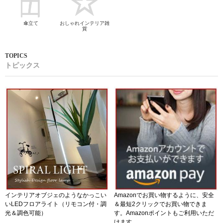
傘立て
おしゃれインテリア雑
貨
トピックス
インテリアオブジェのようなかっこい
Amazonでお買い物するように、安全
いLEDフロアライト（リモコン付・調
＆最短2クリックでお買い物できま
光＆調色可能）
す。Amazonポイントもご利用いただ
けます。