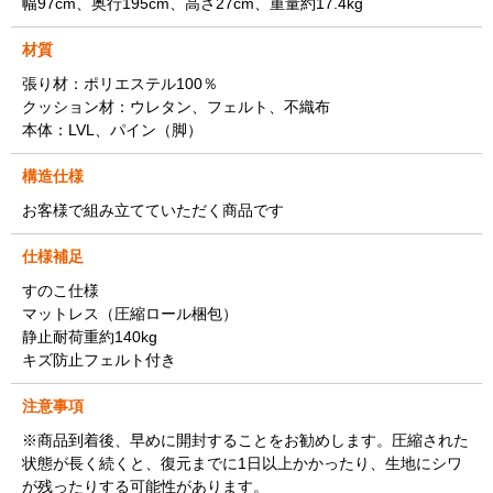
幅97cm、奥行195cm、高さ27cm、重量約17.4kg
材質
張り材：ポリエステル100％
クッション材：ウレタン、フェルト、不織布
本体：LVL、パイン（脚）
構造仕様
お客様で組み立てていただく商品です
仕様補足
すのこ仕様
マットレス（圧縮ロール梱包）
静止耐荷重約140kg
キズ防止フェルト付き
注意事項
※商品到着後、早めに開封することをお勧めします。圧縮された
状態が長く続くと、復元までに1日以上かかったり、生地にシワ
が残ったりする可能性があります。