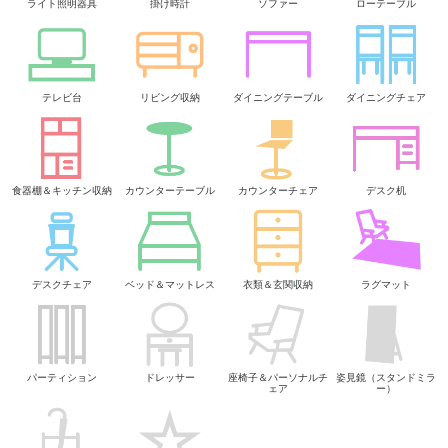
ライト照明器具
掛け時計
ソファー
ローテーブル
テレビ台
リビング収納
ダイニングテーブル
ダイニングチェア
食器棚＆キッチン収納
カウンターテーブル
カウンターチェア
デスク机
デスクチェア
ベッド＆マットレス
衣類＆玄関収納
ラグマット
パーティション
ドレッサー
座椅子＆パーソナルチ
姿見鏡（スタンドミラ
ェア
ー）