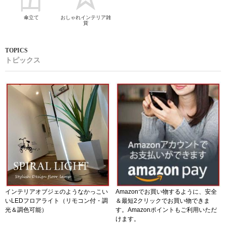
傘立て
おしゃれインテリア雑
貨
トピックス
インテリアオブジェのようなかっこい
Amazonでお買い物するように、安全
いLEDフロアライト（リモコン付・調
＆最短2クリックでお買い物できま
光＆調色可能）
す。Amazonポイントもご利用いただ
けます。