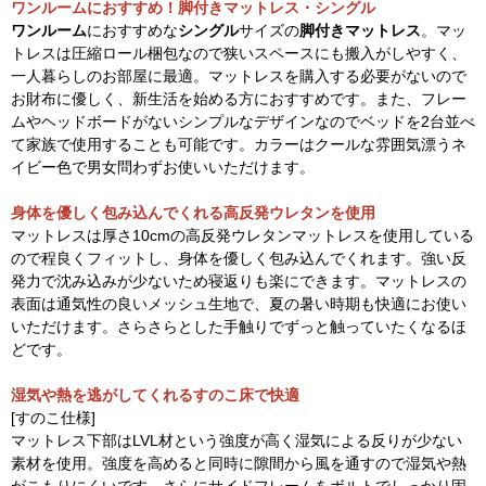
ワンルームにおすすめ！脚付きマットレス・シングル
ワンルーム
におすすめな
シングル
サイズの
脚付きマットレス
。マッ
トレスは圧縮ロール梱包なので狭いスペースにも搬入がしやすく、
一人暮らしのお部屋に最適。マットレスを購入する必要がないので
お財布に優しく、新生活を始める方におすすめです。また、フレー
ムやヘッドボードがないシンプルなデザインなのでベッドを2台並べ
て家族で使用することも可能です。カラーはクールな雰囲気漂うネ
イビー色で男女問わずお使いいただけます。
身体を優しく包み込んでくれる高反発ウレタンを使用
マットレスは厚さ10cmの高反発ウレタンマットレスを使用している
ので程良くフィットし、身体を優しく包み込んでくれます。強い反
発力で沈み込みが少ないため寝返りも楽にできます。マットレスの
表面は通気性の良いメッシュ生地で、夏の暑い時期も快適にお使い
いただけます。さらさらとした手触りでずっと触っていたくなるほ
どです。
湿気や熱を逃がしてくれるすのこ床で快適
[すのこ仕様]
マットレス下部はLVL材という強度が高く湿気による反りが少ない
素材を使用。強度を高めると同時に隙間から風を通すので湿気や熱
がこもりにくいです。さらにサイドフレームをボルトでしっかり固