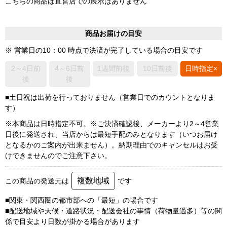
こちらの商品は直営店での展示はありません
商品お届けの目安
※ 営業日の10：00 時点で決済が完了している場合の目安です
2～4日前
4～6日前
1週間前後
10日前後
日時指定×
後
後
■土日祝は出荷を行っておりません（営業日でのカウントとなりま
す）
※本商品は日時指定不可。※ご決済確認後、メーカーより2～4営業
日後に発送され、当店からは最短手配のみとなります（いつお届け
となるかのご案内が出来ません）。納期理由でのキャンセルはお受
けできませんのでご注意下さい。
複数地域
この商品の発送元は
です
■関東・関西圏の都市部への「最短」の場合です
■配送地域や天候・道路状況・配送会社の事情（荷物量過多）等の関
係で目安より日数が掛かる場合があります