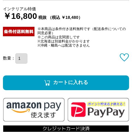
インテリアル特価
￥16,800
税抜 （税込 ￥18,480）
※本商品は条件付き送料無料です（配送条件についての
同意必要）
※この商品は玄関渡しです
※北海道は別途料金がかかります
※沖縄・離島へは配送できません
数量：
カートに入れる