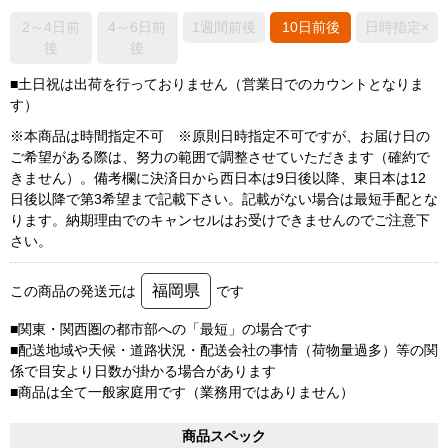
2～4日前
4～6日前
1週間前後
10日前後
日時指定×
後
後
■土日祝は出荷を行っておりません（営業日でのカウントとなりま
す）
※本商品は時間指定不可 ※原則日時指定不可ですが、お届け日の
ご希望がある際は、努力の範囲で調整させていただきます（確約で
きません）。備考欄に決済日から西日本は9日後以降、東日本は12
日後以降で第3希望まで記載下さい。記載がない場合は最短手配とな
ります。納期理由でのキャンセルはお受けできませんのでご注意下
さい。
福岡県
この商品の発送元は
です
■関東・関西圏の都市部への「最短」の場合です
■配送地域や天候・道路状況・配送会社の事情（荷物量過多）等の関
係で目安より日数が掛かる場合があります
■商品は全て一般家庭用です（業務用ではありません）
商品スペック