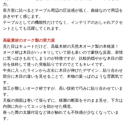
力。
長方形に比べるとテーブル周辺の圧迫感が低く、曲線なので周辺を
歩きやすく感じます。
テーブルとしての機能性だけでなく、インテリアのおしゃれアクセ
ントとしても活躍してくれます。
高級素材のオーク製の実力派
見た目はキュートだけど、高級木材の天然木オーク製の本格派！
オーク材は木目がハッキリしていて節も多いので豪快な反面、表情
に荒っぽさも出てしまうのが特徴ですが、比較的穏やかな木目の部
分を抜粋して使った突板貼りですのでとてもキレイです。
中央に入ったラインから左右に木目が伸びたデザイン…貼り合わせ
部分に木目の違いを見せることで、本物の葉っぱのような雰囲気で
す。
加工が難しいオーク材ですが、高い技術で巧みに貼り合わせていま
す。
天板の側面は巻いて張らずに、積層の断面をそのまま見せ、下方は
内側に向かってエッジを効かせた構造。
座った際の太腿付近など体が触れても不快感が少なくなっていま
す。