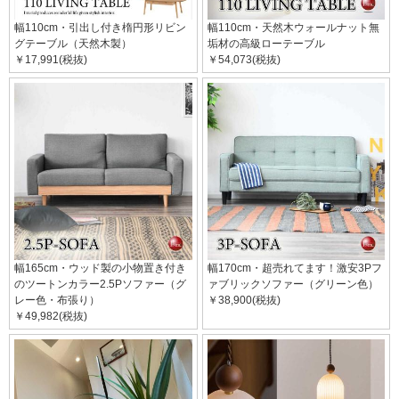
幅110cm・引出し付き楕円形リビン
幅110cm・天然木ウォールナット無
グテーブル（天然木製）
垢材の高級ローテーブル
￥17,991(税抜)
￥54,073(税抜)
幅165cm・ウッド製の小物置き付き
幅170cm・超売れてます！激安3Pフ
のツートンカラー2.5Pソファー（グ
ァブリックソファー（グリーン色）
レー色・布張り）
￥38,900(税抜)
￥49,982(税抜)