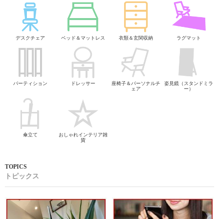
デスクチェア
ベッド＆マットレス
衣類＆玄関収納
ラグマット
パーティション
ドレッサー
座椅子＆パーソナルチ
姿見鏡（スタンドミラ
ェア
ー）
傘立て
おしゃれインテリア雑
貨
トピックス