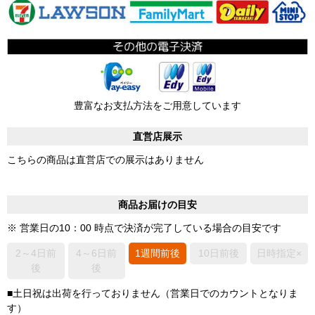
豊富なお支払方法をご用意しています
直営店展示
こちらの商品は直営店での展示はありません
商品お届けの目安
※ 営業日の10：00 時点で決済が完了している場合の目安です
2～4日前
4～6日前
1週間前後
10日前後
日時指定×
後
後
■土日祝は出荷を行っておりません（営業日でのカウントとなりま
す）