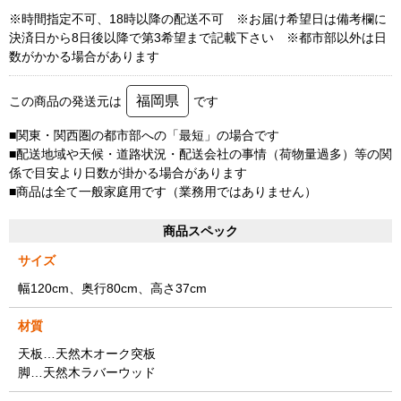
※時間指定不可、18時以降の配送不可 ※お届け希望日は備考欄に
決済日から8日後以降で第3希望まで記載下さい ※都市部以外は日
数がかかる場合があります
福岡県
この商品の発送元は
です
■関東・関西圏の都市部への「最短」の場合です
■配送地域や天候・道路状況・配送会社の事情（荷物量過多）等の関
係で目安より日数が掛かる場合があります
■商品は全て一般家庭用です（業務用ではありません）
商品スペック
サイズ
幅120cm、奥行80cm、高さ37cm
材質
天板…天然木オーク突板
脚…天然木ラバーウッド