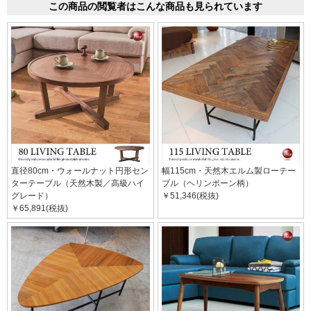
この商品の閲覧者はこんな商品も見られています
直径80cm・ウォールナット円形セン
幅115cm・天然木エルム製ローテー
ターテーブル（天然木製／高級ハイ
ブル（ヘリンボーン柄）
グレード）
￥51,346(税抜)
￥65,891(税抜)