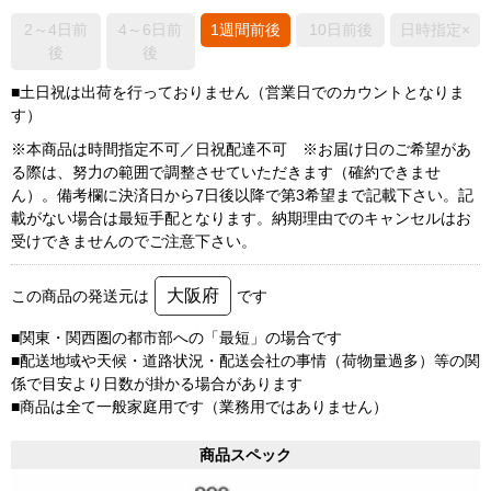
2～4日前
4～6日前
1週間前後
10日前後
日時指定×
後
後
■土日祝は出荷を行っておりません（営業日でのカウントとなりま
す）
※本商品は時間指定不可／日祝配達不可 ※お届け日のご希望があ
る際は、努力の範囲で調整させていただきます（確約できませ
ん）。備考欄に決済日から7日後以降で第3希望まで記載下さい。記
載がない場合は最短手配となります。納期理由でのキャンセルはお
受けできませんのでご注意下さい。
大阪府
この商品の発送元は
です
■関東・関西圏の都市部への「最短」の場合です
■配送地域や天候・道路状況・配送会社の事情（荷物量過多）等の関
係で目安より日数が掛かる場合があります
■商品は全て一般家庭用です（業務用ではありません）
商品スペック