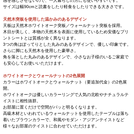
感を感じさせないので、一人暮らしの方にも使いやすいです。
サイズは幅90cmと読書をしたり軽食をしたりできる大きさです。
天然木突板を使用した温かみのあるデザイン
天板は天然木ホワイトオーク突板／ウォールナット突板を採用。
木目が美しく、本物の天然木を表面に使用しているため安価なプリ
ントシートとは質感が全く異なります。
3つの角はぽってりとした丸みのあるデザインで、優しい印象です。
さらに脚にも天然木を使用した豪華さ。
角を落とした丸みのあるデザインで、小さなお子様のいるご家庭で
も安心してお使いいただけます。
ホワイトオークとウォールナットの2色展開
カラーはホワイトオークとウォールナット（要追加代金）の2色展
開。
ホワイトオークは優しいカラーリングで人気の北欧やナチュラルテ
イストに相性抜群。
お部屋に置くだけで空間がパッと明るくなります。
高級木材といわれているウォールナットを使用したテーブルは落ち
着いたブラウンカラーで、和風やモダン・アジアンテイストなど
様々なお部屋のテイストに合わせていただけます。