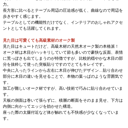
力。
長方形に比べるとテーブル周辺の圧迫感が低く、曲線なので周辺を
歩きやすく感じます。
テーブルとしての機能性だけでなく、インテリアのおしゃれアクセ
ントとしても活躍してくれます。
見た目は可愛くても高級素材のオーク製
見た目はキュートだけど、高級木材の天然木オーク製の本格派！
オーク材は木目がハッキリしていて節も多いので豪快な反面、表情
に荒っぽさも出てしまうのが特徴ですが、比較的穏やかな木目の部
分を抜粋して使った突板貼りですのでとてもキレイです。
中央に入ったラインから左右に木目が伸びたデザイン…貼り合わせ
部分に木目の違いを見せることで、本物の葉っぱのような雰囲気で
す。
加工が難しいオーク材ですが、高い技術で巧みに貼り合わせていま
す。
天板の側面は巻いて張らずに、積層の断面をそのまま見せ、下方は
内側に向かってエッジを効かせた構造。
座った際の太腿付近など体が触れても不快感が少なくなっていま
す。