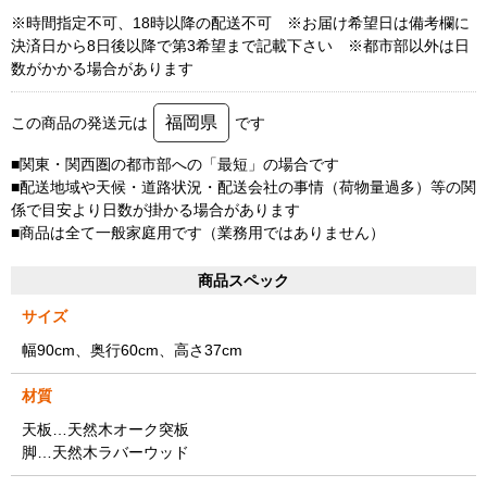
※時間指定不可、18時以降の配送不可 ※お届け希望日は備考欄に
決済日から8日後以降で第3希望まで記載下さい ※都市部以外は日
数がかかる場合があります
福岡県
この商品の発送元は
です
■関東・関西圏の都市部への「最短」の場合です
■配送地域や天候・道路状況・配送会社の事情（荷物量過多）等の関
係で目安より日数が掛かる場合があります
■商品は全て一般家庭用です（業務用ではありません）
商品スペック
サイズ
幅90cm、奥行60cm、高さ37cm
材質
天板…天然木オーク突板
脚…天然木ラバーウッド