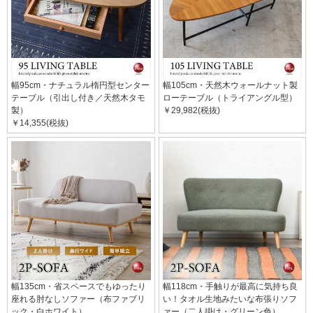
幅95cm・ナチュラル楕円型センター
幅105cm・天然木ウォールナット製
テーブル（引出し付き／天然木タモ
ローテーブル（トライアングル型）
製）
￥29,982(税抜)
￥14,355(税抜)
幅135cm・省スペースでもゆったり
幅118cm・手触りが最高に気持ち良
座れる肘なしソファー（布ファブリ
い！タオル生地みたいな布張りソフ
ック・白ホワイト）
ァー（二人掛け・グリーン色）