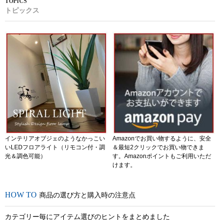
トピックス
インテリアオブジェのようなかっこい
Amazonでお買い物するように、安全
いLEDフロアライト（リモコン付・調
＆最短2クリックでお買い物できま
光＆調色可能）
す。Amazonポイントもご利用いただ
けます。
商品の選び方と購入時の注意点
カテゴリー毎にアイテム選びのヒントをまとめました