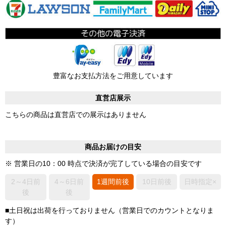
豊富なお支払方法をご用意しています
直営店展示
こちらの商品は直営店での展示はありません
商品お届けの目安
※ 営業日の10：00 時点で決済が完了している場合の目安です
2～4日前
4～6日前
1週間前後
10日前後
日時指定×
後
後
■土日祝は出荷を行っておりません（営業日でのカウントとなりま
す）