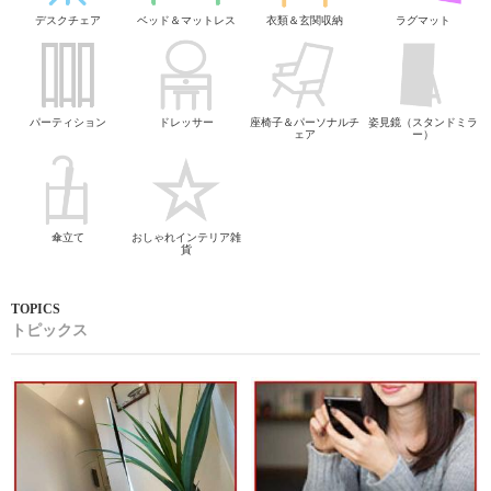
デスクチェア
ベッド＆マットレス
衣類＆玄関収納
ラグマット
パーティション
ドレッサー
座椅子＆パーソナルチ
姿見鏡（スタンドミラ
ェア
ー）
傘立て
おしゃれインテリア雑
貨
トピックス