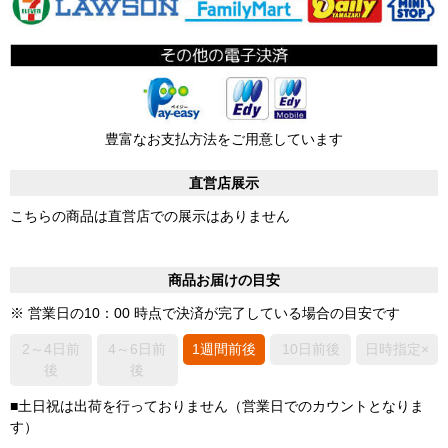
豊富なお支払方法をご用意しています
直営店展示
こちらの商品は直営店での展示はありません
商品お届けの目安
※ 営業日の10：00 時点で決済が完了している場合の目安です
2～4日前
4～6日前
1週間前後
10日前後
日時指定×
後
後
■土日祝は出荷を行っておりません（営業日でのカウントとなりま
す）