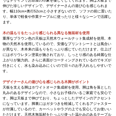
うなデザインでお部屋の印象を優しくしてくれます。脚は天板まで
伸びた珍しいデザインで、デザイナーさんの遊び心を感じられま
す。幅110cm×奥行52cmと小さすぎないので、ソファの前に置いた
り、単体で軽食や作業テーブルに使ったりと様々なシーンで活躍し
ます。
木の温もりをたっぷり感じられる異なる無垢材を使用
重厚なブラウン色の天板は天然木ウォールナット集成材を使用。本
物の天然木を使用しているので、安価なプリントシートとは風合い
が異なり、木本来の温もりをたっぷり感じていただけます。仕上げ
にはポリウレタン塗装が施されており、しっとり感のある綺麗な仕
上がりが魅力的。さらに表面がコーティングされているのでキズが
付きにくく、水も染み込みにくいので日々のお手入れもしやすいで
す。
デザイナーさんの遊び心を感じられる木脚がポイント
天板を支える脚はホワイトオーク集成材を使用。脚は角を落とした
丸みのあるデザインなので、小さなお子様のいるご家庭でも安心で
す。脚は天板まで伸びており、ちょっとしたデザインのアクセント
になっています。脚裏にはガタつきを軽減してくれるアジャスター
が付属しているので、カーペットやラグの上でも安心してお使いい
ただけます。天然木無垢材をたっぷり使った温かみのあるテーブル