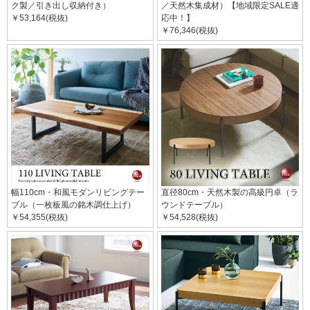
ク製／引き出し収納付き）
／天然木集成材）【地域限定SALE適
￥53,164(税抜)
応中！】
￥76,346(税抜)
幅110cm・和風モダンリビングテー
直径80cm・天然木製の高級円卓（ラ
ブル（一枚板風の銘木調仕上げ）
ウンドテーブル）
￥54,355(税抜)
￥54,528(税抜)