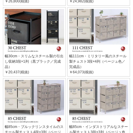
￥26,800(税抜)
￥24,982(税抜)
幅30cm・スリムなスチール製の引出
幅111cm・ミリタリー風のスチール
し収納3段×1列（黒ブラック／完成
製チェスト3段×4列（ベージュ色／
品）
完成品）
￥20,437(税抜)
￥64,073(税抜)
幅85cm・ブルックリンスタイルのス
幅85cm・インダストリアルなスチー
チール製チェスト4段×3列（ベージ
ル製チェスト3段×3列（ベージュ色