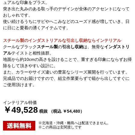
ュアルな印象をプラス。
突き出た丸みのある取っ手のデザインが全体のアクセントになって
おしゃれです。
使い続けるうちにサビやへこみなどのユーズド感が増していき、日
に日にと愛着の湧くアイテムです。
スチール製のインダストリアルな引出し収納ならインテリアル
クールなブラック
スチール製
の
引出し収納
は、無骨な
インダストリ
アル
テイストと相性抜群。
地面から約10cmの高さを設けることで、重すぎる印象にならずお掃
除をして頂きやすい設計に。
また、カラーやサイズ違いの豊富なシリーズ展開を行っています。
完成品でのお届けですので、組立作業要らずで箱から出してすぐに
ご使用頂けます。
インテリアル特価
￥49,528
税抜 （税込 ￥54,480）
※北海道・沖縄・離島へは配送できません。
※この商品は玄関渡しです