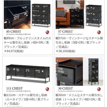
幅85cm・ブルックリンスタイルのス
幅57cm・ヴィンテージなスチール製
チール製引出し収納（4段×3列／黒
引出し収納（3段×2列／黒ブラック
ブラック／完成品）
／完成品）
￥64,073(税抜)
￥38,164(税抜)
幅111cm・スチール製引出し収納
幅30cm・スリムなスチール製引出し
（ロータイプ／1段×4列／黒ブラッ
収納（トールタイプ／4段×1列／黒
ク／完成品）
ブラック／完成品）