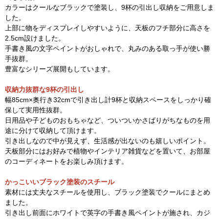
カラーはクールなブラックで塗装し、9杯の引出し収納をご用意しま
した。
上部に物をディスプレイしやすいように、天板のフチ部分に高さを
2.5cm設けました。
手書き風の文字ペイントがおしゃれで、丸みのある取っ手が使い勝
手抜群。
豊富なシリーズ展開もしています。
収納力抜群な9杯の引出し
幅85cm×奥行き32cmで引き出し計9杯と収納スペースをしっかり確
保して実用性抜群。
日用品や子どものおもちゃなど、ついついかさばりがちなものを用
途に分けて収納して頂けます。
引き出しなので中が見えず、生活感が出ないのも嬉しいポイント。
天板部分にはお好みで植物やインテリア雑貨などを置いて、お部屋
のコーディネートをお楽しみ頂けます。
かっこいいブラック塗装のスチール
素材には丈夫なスチールを使用し、ブラック塗装でクールにまとめ
ました。
引き出し前面にホワイトで英字の手書き風ペイントが施され、カジ