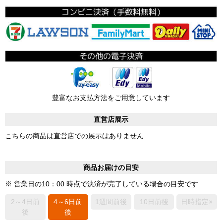
豊富なお支払方法をご用意しています
直営店展示
こちらの商品は直営店での展示はありません
商品お届けの目安
※ 営業日の10：00 時点で決済が完了している場合の目安です
2～4日前
4～6日前
1週間前後
10日前後
日時指定×
後
後