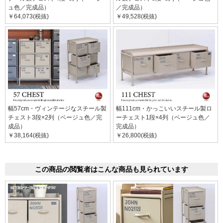
ュ色／完成品）
／完成品）
￥64,073(税抜)
￥49,528(税抜)
幅57cm・ヴィンテージなスチール製
幅111cm・かっこいいスチール製ロ
チェスト3段×2列（ベージュ色／完
ーチェスト1段×4列（ベージュ色／
成品）
完成品）
￥38,164(税抜)
￥26,800(税抜)
この商品の閲覧者はこんな商品も見られています