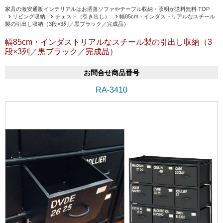
家具の激安通販インテリアルはお洒落ソファやテーブル収納・照明が送料無料 TOP
リビング収納
チェスト（引き出し）
幅85cm・インダストリアルなスチール
製の引出し収納（3段×3列／黒ブラック／完成品）
幅85cm・インダストリアルなスチール製の引出し収納（3
段×3列／黒ブラック／完成品）
お問合せ商品番号
RA-3410