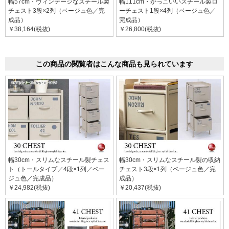
幅57cm・ヴィンテージなスチール製
幅111cm・かっこいいスチール製ロ
チェスト3段×2列（ベージュ色／完
ーチェスト1段×4列（ベージュ色／
成品）
完成品）
￥38,164(税抜)
￥26,800(税抜)
この商品の閲覧者はこんな商品も見られています
幅30cm・スリムなスチール製チェス
幅30cm・スリムなスチール製の収納
ト（トールタイプ／4段×1列／ベー
チェスト3段×1列（ベージュ色／完
ジュ色／完成品）
成品）
￥24,982(税抜)
￥20,437(税抜)