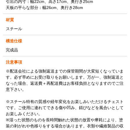
引出の内寸：幅22cm、高さ17cm、奥行き25cm
天板の平らな部分：幅26cm、奥行き28cm
材質
スチール
構造仕様
完成品
注意事項
※配送会社による強制返送までの保管期間が大変短くなっていま
す。必ず早めにお受け取りをお願いします。万が一、強制返送と
なった場合、返送費＋再配送費はお客様負担となりますのでご注
意下さい。
※スチール特有の質感や経年変化をお楽しみいただけるチェスト
です。ご使用に連れてできる傷や凹み、錆びなどを風合いとして
お楽しみください。
※湿った状態のものを長時間触れた状態の放置や摩耗により、塗
装の剥がれや色移りをする場合があります。衣類や繊維製品の収