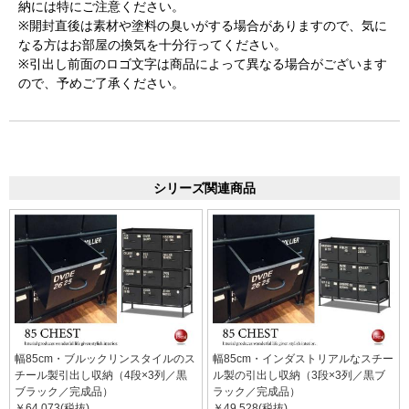
納には特にご注意ください。
※開封直後は素材や塗料の臭いがする場合がありますので、気に
なる方はお部屋の換気を十分行ってください。
※引出し前面のロゴ文字は商品によって異なる場合がございます
ので、予めご了承ください。
シリーズ関連商品
幅85cm・ブルックリンスタイルのス
幅85cm・インダストリアルなスチー
チール製引出し収納（4段×3列／黒
ル製の引出し収納（3段×3列／黒ブ
ブラック／完成品）
ラック／完成品）
￥64,073(税抜)
￥49,528(税抜)