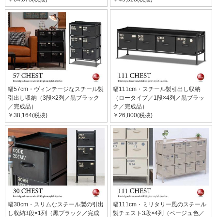
幅57cm・ヴィンテージなスチール製
幅111cm・スチール製引出し収納
引出し収納（3段×2列／黒ブラック
（ロータイプ／1段×4列／黒ブラッ
／完成品）
ク／完成品）
￥38,164(税抜)
￥26,800(税抜)
幅30cm・スリムなスチール製の引出
幅111cm・ミリタリー風のスチール
し収納3段×1列（黒ブラック／完成
製チェスト3段×4列（ベージュ色／