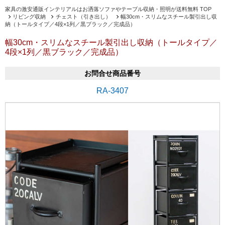
家具の激安通販インテリアルはお洒落ソファやテーブル収納・照明が送料無料 TOP
リビング収納
チェスト（引き出し）
幅30cm・スリムなスチール製引出し収
納（トールタイプ／4段×1列／黒ブラック／完成品）
幅30cm・スリムなスチール製引出し収納（トールタイプ／
4段×1列／黒ブラック／完成品）
お問合せ商品番号
RA-3407