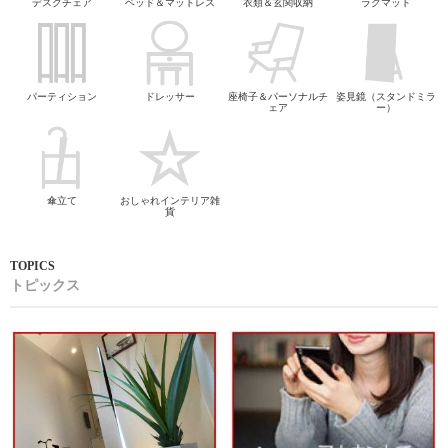
デスクチェア
ベッド＆マットレス
衣類＆玄関収納
ラグマット
パーティション
ドレッサー
座椅子＆パーソナルチ
姿見鏡（スタンドミラ
ェア
ー）
傘立て
おしゃれインテリア雑
貨
トピックス