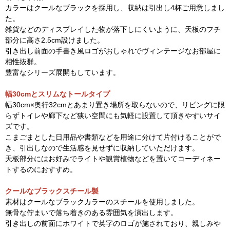
カラーはクールなブラックを採用し、収納は引出し4杯ご用意しまし
た。
雑貨などのディスプレイした物が落下しにくいように、天板のフチ
部分に高さ2.5cm設けました。
引き出し前面の手書き風ロゴがおしゃれでヴィンテージなお部屋に
相性抜群。
豊富なシリーズ展開もしています。
幅30cmとスリムなトールタイプ
幅30cm×奥行32cmとあまり置き場所を取らないので、リビングに限
らずトイレや廊下など狭い空間にも気軽に設置して頂きやすいサイ
ズです。
こまごまとした日用品や書類などを用途に分けて片付けることがで
き、引出しなので生活感を見せずに収納していただけます。
天板部分にはお好みでライトや観賞植物などを置いてコーディネー
トするのにおすすめ。
クールなブラックスチール製
素材はクールなブラックカラーのスチールを使用しました。
無骨な佇まいで落ち着きのある雰囲気を演出します。
引き出しの前面にホワイトで英字のロゴが施されており、親しみや