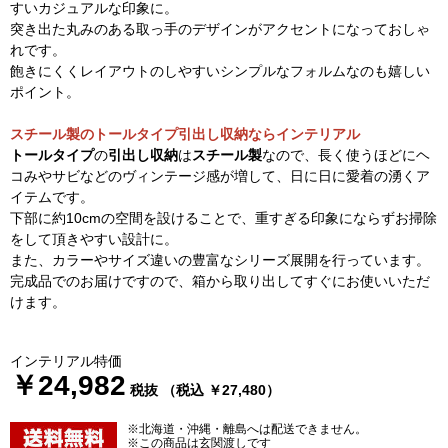
すいカジュアルな印象に。
突き出た丸みのある取っ手のデザインがアクセントになっておしゃ
れです。
飽きにくくレイアウトのしやすいシンプルなフォルムなのも嬉しい
ポイント。
スチール製のトールタイプ引出し収納ならインテリアル
トールタイプ
の
引出し収納
は
スチール製
なので、長く使うほどにヘ
コみやサビなどのヴィンテージ感が増して、日に日に愛着の湧くア
イテムです。
下部に約10cmの空間を設けることで、重すぎる印象にならずお掃除
をして頂きやすい設計に。
また、カラーやサイズ違いの豊富なシリーズ展開を行っています。
完成品でのお届けですので、箱から取り出してすぐにお使いいただ
けます。
インテリアル特価
￥24,982
税抜 （税込 ￥27,480）
※北海道・沖縄・離島へは配送できません。
※この商品は玄関渡しです