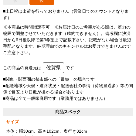
後
後
■土日祝は出荷を行っておりません（営業日でのカウントとなりま
す）
※本商品は時間指定不可 ※お届け日のご希望がある際は、努力の
範囲で調整させていただきます（確約できません）。備考欄に決済
日から6日後以降で第3希望まで記載下さい。記載がない場合は最短
手配となります。納期理由でのキャンセルはお受けできませんので
ご注意下さい。
佐賀県
この商品の発送元は
です
■関東・関西圏の都市部への「最短」の場合です
■配送地域や天候・道路状況・配送会社の事情（荷物量過多）等の関
係で目安より日数が掛かる場合があります
■商品は全て一般家庭用です（業務用ではありません）
商品スペック
サイズ
本体：幅30cm、高さ102cm、奥行き32cm