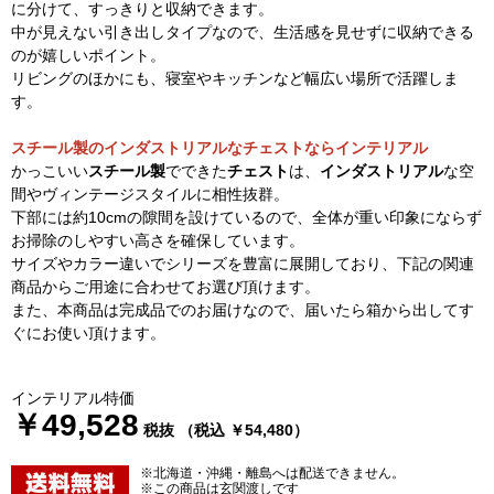
に分けて、すっきりと収納できます。
中が見えない引き出しタイプなので、生活感を見せずに収納できる
のが嬉しいポイント。
リビングのほかにも、寝室やキッチンなど幅広い場所で活躍しま
す。
スチール製のインダストリアルなチェストならインテリアル
かっこいい
スチール製
でできた
チェスト
は、
インダストリアル
な空
間やヴィンテージスタイルに相性抜群。
下部には約10cmの隙間を設けているので、全体が重い印象にならず
お掃除のしやすい高さを確保しています。
サイズやカラー違いでシリーズを豊富に展開しており、下記の関連
商品からご用途に合わせてお選び頂けます。
また、本商品は完成品でのお届けなので、届いたら箱から出してす
ぐにお使い頂けます。
インテリアル特価
￥49,528
税抜 （税込 ￥54,480）
※北海道・沖縄・離島へは配送できません。
※この商品は玄関渡しです