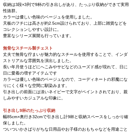
収納は3段×3列で9杯の引き出しがあり、たっぷり収納ができて実用
性抜群。
カラーは優しい色味のベージュを使用しました。
天板のフチには高さが約2.5cm設けられており、上部に雑貨などを
コレクションしやすい設計に。
豊富なシリーズ展開も行っています。
無骨なスチール製チェスト
丈夫で無骨な佇まいが魅力的なスチールを使用することで、インダ
ストリアルな雰囲気を演出しました。
長い年月使うほどにへこみやサビなどのユーズド感が現れて、日に
日に愛着の増すアイテムです
カラーは優しい色味のベージュなので、コーディネートの邪魔にな
りにくく様々な空間に馴染みます。
引き出しの前面には淡いネイビーで文字がペイントされており、親
しみやすいカジュアルな印象に。
引き出し9杯のたっぷり収納
幅85cm×奥行き32cmで引き出し計9杯と収納スペースをしっかり確
保しました。
ついついかさばりがちな日用品やお子様のおもちゃなどを用途ごと