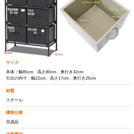
サイズ
本体：幅85cm、高さ80cm、奥行き32cm
引出の内寸：幅22cm、高さ17cm、奥行き25cm
材質
スチール
構造仕様
完成品