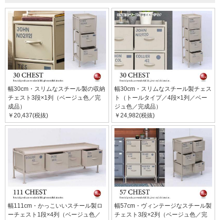
幅30cm・スリムなスチール製の収納
幅30cm・スリムなスチール製チェス
チェスト3段×1列（ベージュ色／完
ト（トールタイプ／4段×1列／ベー
成品）
ジュ色／完成品）
￥20,437(税抜)
￥24,982(税抜)
幅111cm・かっこいいスチール製ロ
幅57cm・ヴィンテージなスチール製
ーチェスト1段×4列（ベージュ色／
チェスト3段×2列（ベージュ色／完