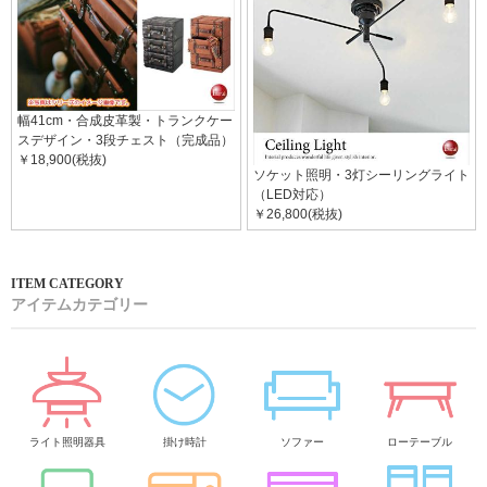
幅41cm・合成皮革製・トランクケー
スデザイン・3段チェスト（完成品）
￥18,900(税抜)
ソケット照明・3灯シーリングライト
（LED対応）
￥26,800(税抜)
アイテムカテゴリー
ライト照明器具
掛け時計
ソファー
ローテーブル