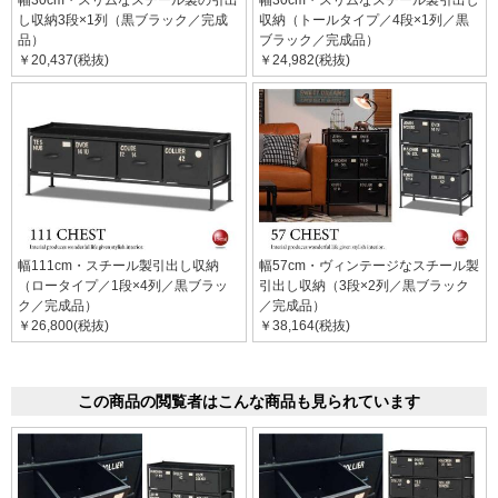
幅30cm・スリムなスチール製の引出
幅30cm・スリムなスチール製引出し
し収納3段×1列（黒ブラック／完成
収納（トールタイプ／4段×1列／黒
品）
ブラック／完成品）
￥20,437(税抜)
￥24,982(税抜)
幅111cm・スチール製引出し収納
幅57cm・ヴィンテージなスチール製
（ロータイプ／1段×4列／黒ブラッ
引出し収納（3段×2列／黒ブラック
ク／完成品）
／完成品）
￥26,800(税抜)
￥38,164(税抜)
この商品の閲覧者はこんな商品も見られています