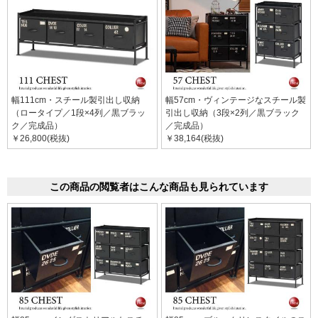
幅111cm・スチール製引出し収納
幅57cm・ヴィンテージなスチール製
（ロータイプ／1段×4列／黒ブラッ
引出し収納（3段×2列／黒ブラック
ク／完成品）
／完成品）
￥26,800(税抜)
￥38,164(税抜)
この商品の閲覧者はこんな商品も見られています