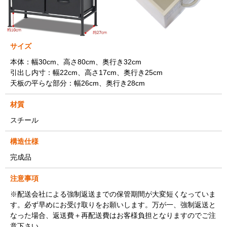
サイズ
本体：幅30cm、高さ80cm、奥行き32cm
引出し内寸：幅22cm、高さ17cm、奥行き25cm
天板の平らな部分：幅26cm、奥行き28cm
材質
スチール
構造仕様
完成品
注意事項
※配送会社による強制返送までの保管期間が大変短くなっていま
す。必ず早めにお受け取りをお願いします。万が一、強制返送と
なった場合、返送費＋再配送費はお客様負担となりますのでご注
意下さい。