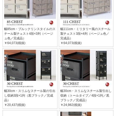
幅85cm・ブルックリンスタイルのス
幅111cm・ミリタリー風のスチール
チール製チェスト4段×3列（ベージ
製チェスト3段×4列（ベージュ色／
ュ色／完成品）
完成品）
￥64,073(税抜)
￥64,073(税抜)
幅30cm・スリムなスチール製の引出
幅30cm・スリムなスチール製引出し
し収納3段×1列（黒ブラック／完成
収納（トールタイプ／4段×1列／黒
品）
ブラック／完成品）
￥20,437(税抜)
￥24,982(税抜)