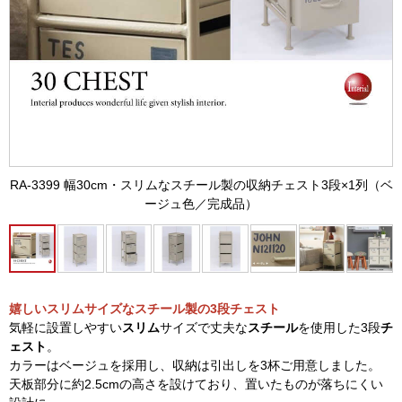
RA-3399 幅30cm・スリムなスチール製の収納チェスト3段×1列（ベ
ージュ色／完成品）
嬉しいスリムサイズなスチール製の3段チェスト
気軽に設置しやすい
スリム
サイズで丈夫な
スチール
を使用した3段
チ
ェスト
。
カラーはベージュを採用し、収納は引出しを3杯ご用意しました。
天板部分に約2.5cmの高さを設けており、置いたものが落ちにくい