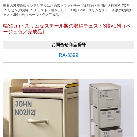
家具の激安通販インテリアルはお洒落ソファやテーブル収納・照明が送料無料 TOP
リビング収納
チェスト（引き出し）
幅30cm・スリムなスチール製の収納チ
ェスト3段×1列（ベージュ色／完成品）
幅30cm・スリムなスチール製の収納チェスト3段×1列（ベ
ージュ色／完成品）
お問合せ商品番号
RA-3399