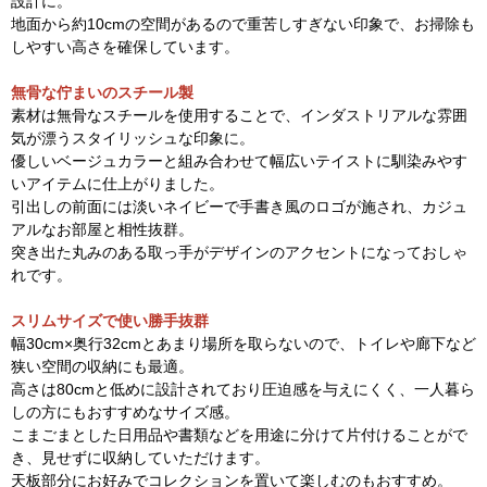
設計に。
地面から約10cmの空間があるので重苦しすぎない印象で、お掃除も
しやすい高さを確保しています。
無骨な佇まいのスチール製
素材は無骨なスチールを使用することで、インダストリアルな雰囲
気が漂うスタイリッシュな印象に。
優しいベージュカラーと組み合わせて幅広いテイストに馴染みやす
いアイテムに仕上がりました。
引出しの前面には淡いネイビーで手書き風のロゴが施され、カジュ
アルなお部屋と相性抜群。
突き出た丸みのある取っ手がデザインのアクセントになっておしゃ
れです。
スリムサイズで使い勝手抜群
幅30cm×奥行32cmとあまり場所を取らないので、トイレや廊下など
狭い空間の収納にも最適。
高さは80cmと低めに設計されており圧迫感を与えにくく、一人暮ら
しの方にもおすすめなサイズ感。
こまごまとした日用品や書類などを用途に分けて片付けることがで
き、見せずに収納していただけます。
天板部分にお好みでコレクションを置いて楽しむのもおすすめ。