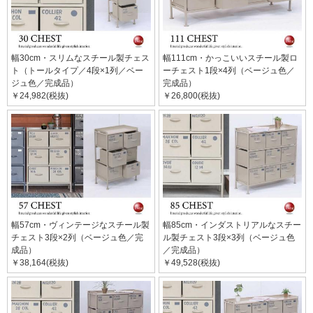
幅30cm・スリムなスチール製チェス
幅111cm・かっこいいスチール製ロ
ト（トールタイプ／4段×1列／ベー
ーチェスト1段×4列（ベージュ色／
ジュ色／完成品）
完成品）
￥24,982(税抜)
￥26,800(税抜)
幅57cm・ヴィンテージなスチール製
幅85cm・インダストリアルなスチー
チェスト3段×2列（ベージュ色／完
ル製チェスト3段×3列（ベージュ色
成品）
／完成品）
￥38,164(税抜)
￥49,528(税抜)