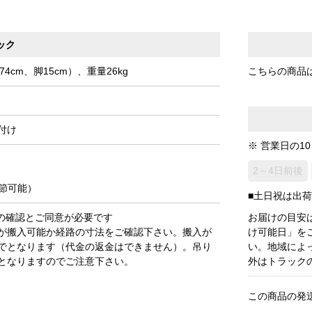
ック
74cm、脚15cm）、重量26kg
こちらの商品
付け
※ 営業日の1
2～4日前後
調節可能）
■土日祝は出
3)の確認とご同意が必要です
お届けの目安
が搬入可能か経路の寸法をご確認下さい。搬入が
け可能日」を
でとなります（代金の返金はできません）。吊り
い。地域によ
となりますのでご注意下さい。
外はトラック
この商品の発