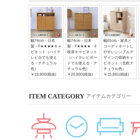
幅74cm・日本
幅74cm・日本
幅65cm・家具と
製・F★★★★キャ
製・F★★★★・4
コーディネートし
ビネット（ハイテ
枚扉キャビネット
やすいシンプルデ
レビ台でも使え
（ハイテレビボー
ザインの収納キャ
る・ナチュラル
ドでも使える・ナ
ビネット（北欧ナ
色）
チュラル色）
チュラル色）
￥18,800(税抜)
￥20,800(税抜)
￥15,891(税抜)
アイテムカテゴリー