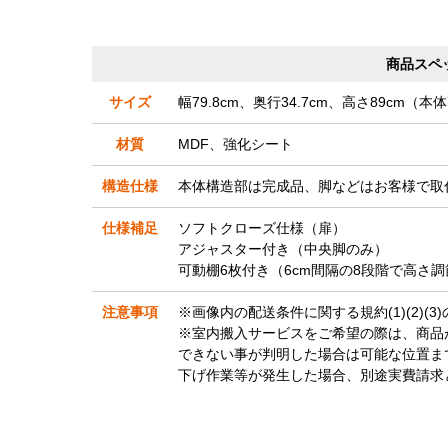
商品スペ
サイズ
幅79.8cm、奥行34.7cm、高さ89cm（本体
材質
MDF、強化シート
構造仕様
本体構造部は完成品、脚などはお客様で取
仕様補足
ソフトクローズ仕様（扉）
アジャスター付き（中央脚のみ）
可動棚6枚付き（6cm間隔の8段階で高さ
注意事項
※画像内の配送条件に関する規約(1)(2)(
※室内搬入サービスをご希望の際は、商品
できない事が判明した場合は可能な位置ま
下げ作業等が発生した場合、別途実費請求