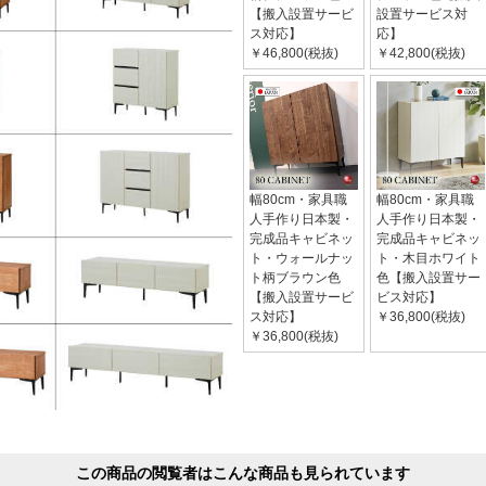
【搬入設置サービ
設置サービス対
ス対応】
応】
￥46,800(税抜)
￥42,800(税抜)
幅80cm・家具職
幅80cm・家具職
人手作り日本製・
人手作り日本製・
完成品キャビネッ
完成品キャビネッ
ト・ウォールナッ
ト・木目ホワイト
ト柄ブラウン色
色【搬入設置サー
【搬入設置サービ
ビス対応】
ス対応】
￥36,800(税抜)
￥36,800(税抜)
この商品の閲覧者はこんな商品も見られています