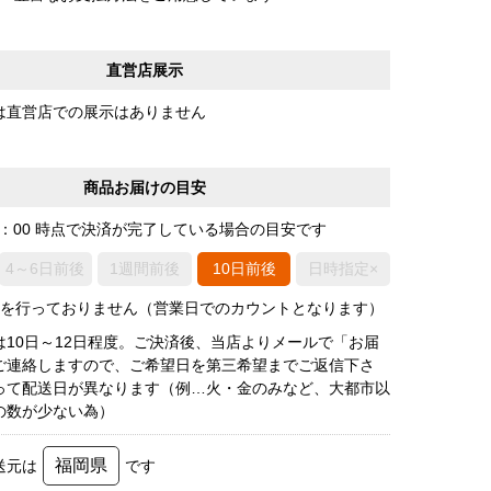
直営店展示
は直営店での展示はありません
商品お届けの目安
0：00 時点で決済が完了している場合の目安です
4～6日前後
1週間前後
10日前後
日時指定×
荷を行っておりません（営業日でのカウントとなります）
は10日～12日程度。ご決済後、当店よりメールで「お届
ご連絡しますので、ご希望日を第三希望までご返信下さ
って配送日が異なります（例…火・金のみなど、大都市以
の数が少ない為）
福岡県
送元は
です