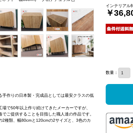
インテリアル
￥36,8
数量：
る手作りの日本製・完成品としては最安クラスの低
工場で50年以上作り続けてきたメーカーですが、
格でご提供することを目指した職人達の作品です。
種類、幅80cmと120cmの2サイズと、3色のカ