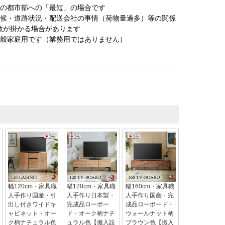
圏の都市部への「最短」の場合です
天候・道路状況・配送会社の事情（荷物量過多）等の関係
数が掛かる場合があります
一般家庭用です（業務用ではありません）
幅120cm・家具職
幅120cm・家具職
幅160cm・家具職
人手作り国産・引
人手作り日本製・
人手作り国産・完
出し付きワイドキ
完成品ローボー
成品ローボード・
ャビネット・オー
ド・オーク柄ナチ
ウォールナット柄
ク柄ナチュラル色
ュラル色【搬入設
ブラウン色【搬入