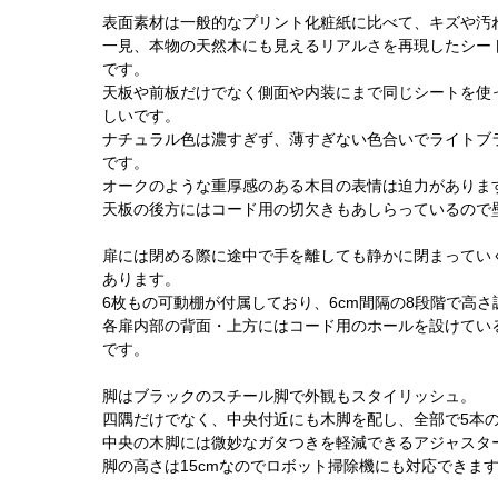
表面素材は一般的なプリント化粧紙に比べて、キズや汚
一見、本物の天然木にも見えるリアルさを再現したシー
です。
天板や前板だけでなく側面や内装にまで同じシートを使
しいです。
ナチュラル色は濃すぎず、薄すぎない色合いでライトブ
です。
オークのような重厚感のある木目の表情は迫力がありま
天板の後方にはコード用の切欠きもあしらっているので
扉には閉める際に途中で手を離しても静かに閉まってい
あります。
6枚もの可動棚が付属しており、6cm間隔の8段階で高
各扉内部の背面・上方にはコード用のホールを設けている
です。
脚はブラックのスチール脚で外観もスタイリッシュ。
四隅だけでなく、中央付近にも木脚を配し、全部で5本
中央の木脚には微妙なガタつきを軽減できるアジャスタ
脚の高さは15cmなのでロボット掃除機にも対応できま