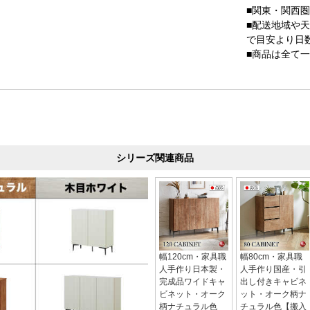
■関東・関西
■配送地域や
で目安より日
■商品は全て
シリーズ関連商品
幅120cm・家具職
幅80cm・家具職
人手作り日本製・
人手作り国産・引
完成品ワイドキャ
出し付きキャビネ
ビネット・オーク
ット・オーク柄ナ
柄ナチュラル色
チュラル色【搬入