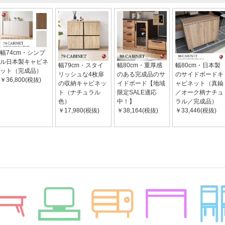
幅74cm・シンプ
ル日本製キャビネ
幅79cm・スタイ
幅80cm・重厚感
幅80cm・日本製
ット（完成品）
リッシュな4枚扉
のある完成品のサ
のサイドボードキ
￥36,800(税抜)
の収納キャビネッ
イドボード【地域
ャビネット（真鍮
ト（ナチュラル
限定SALE適応
／オーク柄ナチュ
色）
中！】
ラル／完成品）
￥17,980(税抜)
￥38,164(税抜)
￥33,446(税抜)