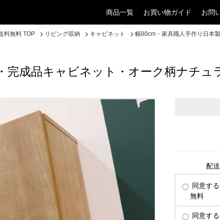
商品一覧
お買い物ガイド
お問
料無料 TOP
リビング収納
キャビネット
幅80cm・家具職人手作り日
製・完成品キャビネット・オーク柄ナチュ
配送
同意する
無料
同意する