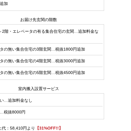
円追加
お届け先玄関の階数
～2階・エレベータの有る集合住宅の玄関…追加料金な
タの無い集合住宅の3階玄関…税抜1800円追加
タの無い集合住宅の4階玄関…税抜3000円追加
タの無い集合住宅の5階玄関…税抜4500円追加
室内搬入設置サービス
い…追加料金なし
…税抜8000円
代：58,410円より
【31%OFF!!】