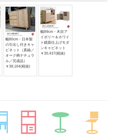
幅89cm・木目ア
イボリー＆ホワイ
幅80cm・日本製
ト鏡面仕上げモダ
の引出し付きキャ
ンキャビネット
ビネット（真鍮／
￥30,437(税抜)
オーク柄ナチュラ
ル／完成品）
￥38,164(税抜)