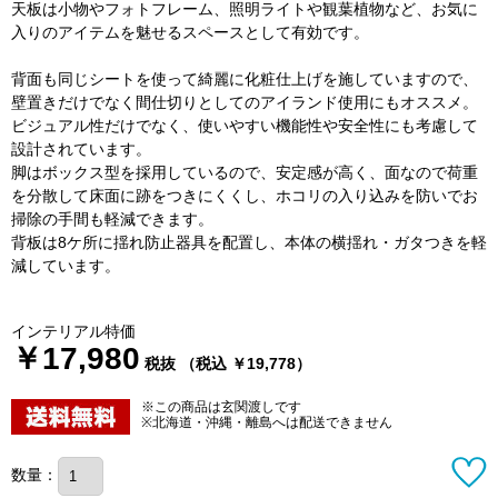
天板は小物やフォトフレーム、照明ライトや観葉植物など、お気に
入りのアイテムを魅せるスペースとして有効です。
背面も同じシートを使って綺麗に化粧仕上げを施していますので、
壁置きだけでなく間仕切りとしてのアイランド使用にもオススメ。
ビジュアル性だけでなく、使いやすい機能性や安全性にも考慮して
設計されています。
脚はボックス型を採用しているので、安定感が高く、面なので荷重
を分散して床面に跡をつきにくくし、ホコリの入り込みを防いでお
掃除の手間も軽減できます。
背板は8ケ所に揺れ防止器具を配置し、本体の横揺れ・ガタつきを軽
減しています。
インテリアル特価
￥17,980
税抜 （税込 ￥19,778）
※この商品は玄関渡しです
※北海道・沖縄・離島へは配送できません
数量：