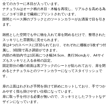
全てのカラーに木目が入っています。
ナチュラルはオーク柄の木目・木輪を再現し、リアルさを高める為
にノコギリ跡まで繊細にプリントされています。
隙間とベース脚のブラックとのツートンカラーがお洒落で目を引き
ます。
雑然とした空間でも中に物を入れて扉を閉めるだけで、整理された
スッキリした雰囲気に見せられます。
扉は4つのスペースに区切られており、それぞれに棚板が1枚ずつ付
属し、3段階で高さ調節ができます。
内部の有効内寸は1区画につき幅34.5cm、奥行36cmあり、A4サイ
ズもスッキリと入る余裕の設定。
固定部分の棚の前面は黒ブラックのシートが貼られており、扉を閉
めるとナチュラルとのツートンカラーになってスタイリッシュで
す。
扉の上面はわざわざ手間を掛けて斜めにカットしており、手でつか
みやすく指も掛けやすい仕様になっています。
扉に取っ手を付ける必要が無いので、スッキリとしたフラットなデ
ザインになっています。