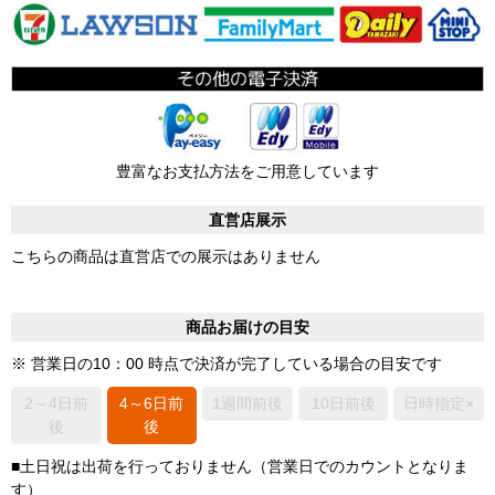
豊富なお支払方法をご用意しています
直営店展示
こちらの商品は直営店での展示はありません
商品お届けの目安
※ 営業日の10：00 時点で決済が完了している場合の目安です
2～4日前
4～6日前
1週間前後
10日前後
日時指定×
後
後
■土日祝は出荷を行っておりません（営業日でのカウントとなりま
す）