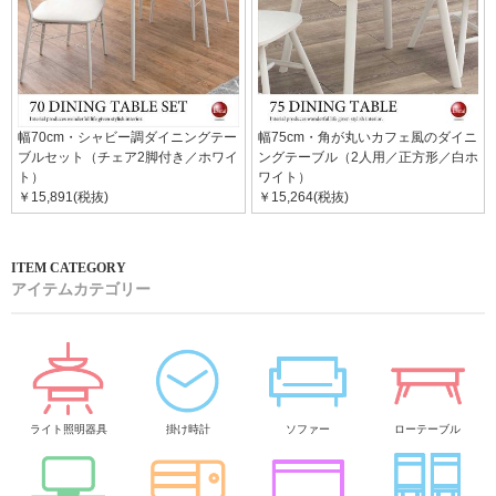
幅70cm・シャビー調ダイニングテー
幅75cm・角が丸いカフェ風のダイニ
ブルセット（チェア2脚付き／ホワイ
ングテーブル（2人用／正方形／白ホ
ト）
ワイト）
￥15,891(税抜)
￥15,264(税抜)
アイテムカテゴリー
ライト照明器具
掛け時計
ソファー
ローテーブル