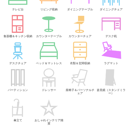
テレビ台
リビング収納
ダイニングテーブル
ダイニングチェア
食器棚＆キッチン収納
カウンターテーブル
カウンターチェア
デスク机
デスクチェア
ベッド＆マットレス
衣類＆玄関収納
ラグマット
パーティション
ドレッサー
座椅子＆パーソナルチ
姿見鏡（スタンドミラ
ェア
ー）
傘立て
おしゃれインテリア雑
貨