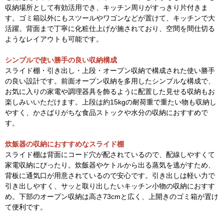
収納場所として有効活用でき、キッチン周りがすっきり片付きま
す。ゴミ箱以外にもスツールやワゴンなどが置けて、キッチンで大
活躍。背面まで丁寧に化粧仕上げが施されており、空間を間仕切る
ようなレイアウトも可能です。
シンプルで使い勝手の良い収納構成
スライド棚・引き出し・上段・オープン収納で構成された使い勝手
の良い設計です。前面オープン収納を多用したシンプルな構成で、
お気に入りの家電や調理器具を飾るように配置した見せる収納もお
楽しみいいただけます。上段は約15kgの耐荷重で重たい物も収納し
やすく、かさばりがちな食品ストックや水分の収納におすすめで
す。
炊飯器の収納におすすめなスライド棚
スライド棚は背面にコード穴が配されているので、配線しやすくて
家電収納にぴったり。炊飯器やケトルから出る蒸気を逃がすため、
背板に通気口が用意されているので安心です。引き出しは軽い力で
引き出しやすく、サッと取り出したいキッチン小物の収納におすす
め。下部のオープン収納は高さ73cmと広く、上開きのゴミ箱が置け
て便利です。