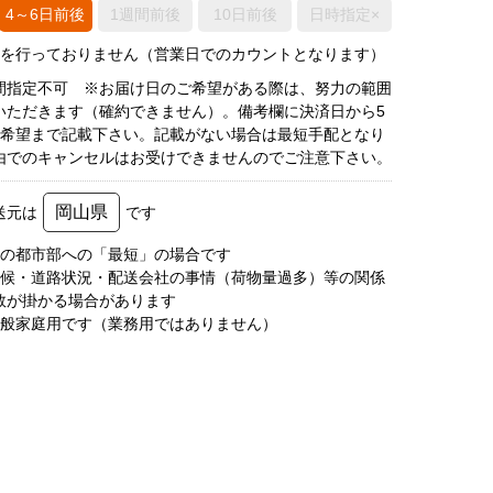
4～6日前後
1週間前後
10日前後
日時指定×
荷を行っておりません（営業日でのカウントとなります）
間指定不可 ※お届け日のご希望がある際は、努力の範囲
いただきます（確約できません）。備考欄に決済日から5
3希望まで記載下さい。記載がない場合は最短手配となり
由でのキャンセルはお受けできませんのでご注意下さい。
岡山県
送元は
です
圏の都市部への「最短」の場合です
天候・道路状況・配送会社の事情（荷物量過多）等の関係
数が掛かる場合があります
一般家庭用です（業務用ではありません）