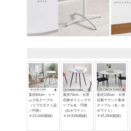
直径60cm・イー
直径70cm・大理
直径105cm・大理
ムズ丸テーブル
石柄ダイニングテ
石風ラウンド食卓
（リプロダクト品
ーブル丸・円形
テーブル（丸・白
／円形）
（白ホワイト）
ホワイト）
￥13,164(税抜)
￥14,528(税抜)
￥25,264(税抜)