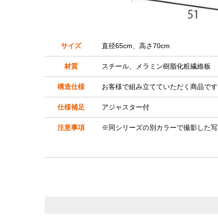
サイズ
直径65cm、高さ70cm
材質
スチール、メラミン樹脂化粧繊維板
構造仕様
お客様で組み立てていただく商品です
仕様補足
アジャスター付
注意事項
※同シリーズの別カラーで撮影した写