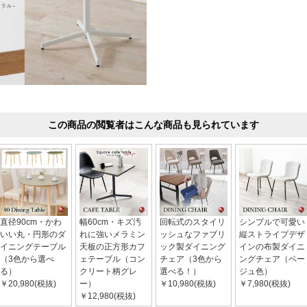
この商品の閲覧者はこんな商品も見られています
直径90cm・かわ
幅60cm・キズ汚
回転式のスタイリ
シンプルで可愛い
いい丸・円形のダ
れに強いメラミン
ッシュなファブリ
縦ストライプデザ
イニングテーブル
天板の正方形カフ
ック製ダイニング
インの布製ダイニ
（3色から選べ
ェテーブル（コン
チェア（3色から
ングチェア（ベー
る）
クリート柄グレ
選べる！）
ジュ色）
￥20,980(税抜)
ー）
￥10,980(税抜)
￥7,980(税抜)
￥12,980(税抜)