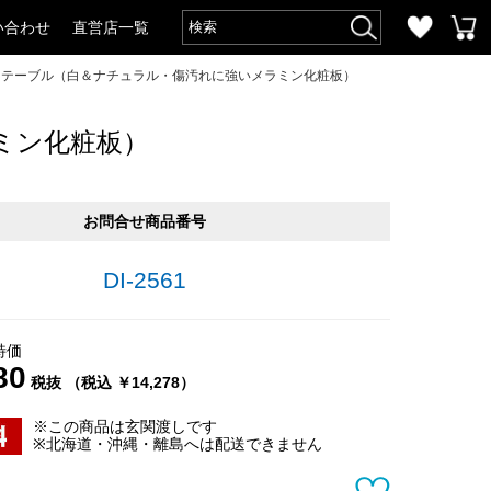
い合わせ
直営店一覧
フェテーブル（白＆ナチュラル・傷汚れに強いメラミン化粧板）
ミン化粧板）
お問合せ商品番号
DI-2561
特価
80
税抜 （税込 ￥14,278）
※この商品は玄関渡しです
※北海道・沖縄・離島へは配送できません