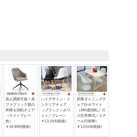
高さ調節可能！布
ハイデザイン・イ
昇降ダイニングチ
ファブリック製の
ンテリアチェア
ェア白ホワイト
昇降＆回転チェア
（ブラック／ホワ
（360度回転／ガ
（ライトグレー
イト／グレー）
ス圧昇降式／スチ
色）
￥13,164(税抜)
ール円形脚）
￥16,800(税抜)
￥13,619(税抜)