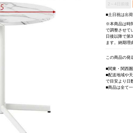
2～4日前後
■土日祝は出
※本商品は時
で調整させて
日後以降で第
ます。納期理
この商品の発
■関東・関西
■配送地域や
で目安より日
■商品は全て