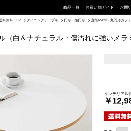
商品一覧
お買い物ガイド
お問
料無料 TOP
ダイニングテーブル
円形・楕円形
直径65cm・丸円形カ
ブル（白＆ナチュラル・傷汚れに強いメラ
インテリアル
￥12,9