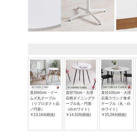
直径60cm・イー
直径70cm・大理
直径105cm・大理
ムズ丸テーブル
石柄ダイニングテ
石風ラウンド食卓
（リプロダクト品
ーブル丸・円形
テーブル（丸・白
／円形）
（白ホワイト）
ホワイト）
￥13,164(税抜)
￥14,528(税抜)
￥25,264(税抜)