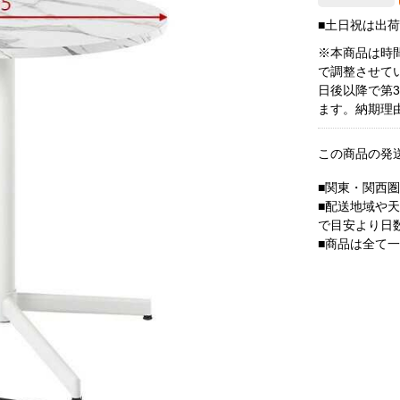
■土日祝は出
※本商品は時
で調整させて
日後以降で第
ます。納期理
この商品の発
■関東・関西
■配送地域や
で目安より日
■商品は全て