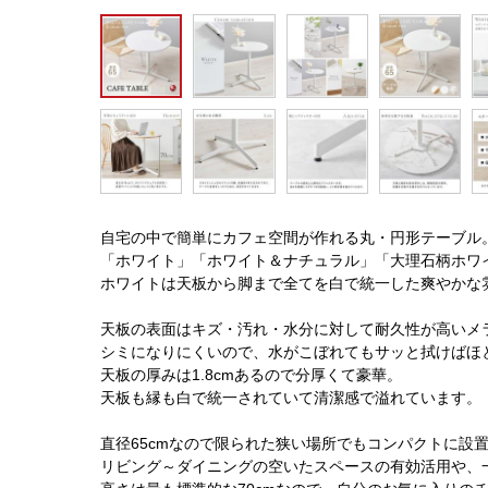
自宅の中で簡単にカフェ空間が作れる丸・円形テーブル
「ホワイト」「ホワイト＆ナチュラル」「大理石柄ホワ
ホワイトは天板から脚まで全てを白で統一した爽やかな
天板の表面はキズ・汚れ・水分に対して耐久性が高いメ
シミになりにくいので、水がこぼれてもサッと拭けばほ
天板の厚みは1.8cmあるので分厚くて豪華。
天板も縁も白で統一されていて清潔感で溢れています。
直径65cmなので限られた狭い場所でもコンパクトに設
リビング～ダイニングの空いたスペースの有効活用や、