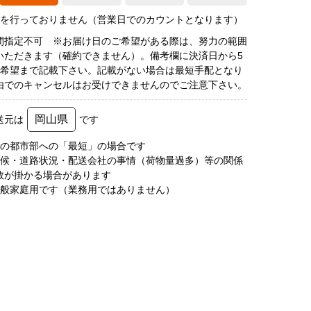
荷を行っておりません（営業日でのカウントとなります）
間指定不可 ※お届け日のご希望がある際は、努力の範囲
いただきます（確約できません）。備考欄に決済日から5
3希望まで記載下さい。記載がない場合は最短手配となり
由でのキャンセルはお受けできませんのでご注意下さい。
岡山県
送元は
です
圏の都市部への「最短」の場合です
天候・道路状況・配送会社の事情（荷物量過多）等の関係
数が掛かる場合があります
一般家庭用です（業務用ではありません）