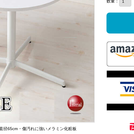
数量：
・直径65cm・傷汚れに強いメラミン化粧板