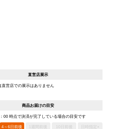
直営店展示
は直営店での展示はありません
商品お届けの目安
0：00 時点で決済が完了している場合の目安です
4～6日前後
1週間前後
10日前後
日時指定×