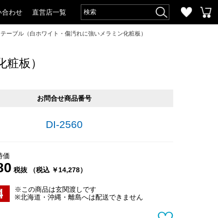
い合わせ
直営店一覧
フェテーブル（白ホワイト・傷汚れに強いメラミン化粧板）
化粧板）
お問合せ商品番号
DI-2560
特価
80
税抜 （税込 ￥14,278）
※この商品は玄関渡しです
※北海道・沖縄・離島へは配送できません