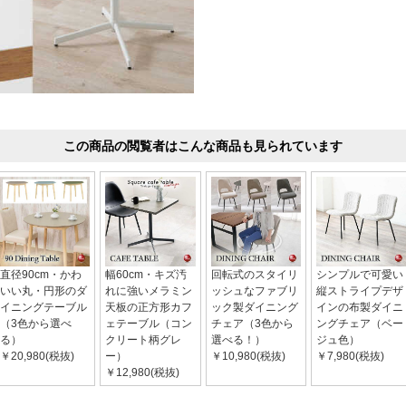
この商品の閲覧者はこんな商品も見られています
直径90cm・かわ
幅60cm・キズ汚
回転式のスタイリ
シンプルで可愛い
いい丸・円形のダ
れに強いメラミン
ッシュなファブリ
縦ストライプデザ
イニングテーブル
天板の正方形カフ
ック製ダイニング
インの布製ダイニ
（3色から選べ
ェテーブル（コン
チェア（3色から
ングチェア（ベー
る）
クリート柄グレ
選べる！）
ジュ色）
￥20,980(税抜)
ー）
￥10,980(税抜)
￥7,980(税抜)
￥12,980(税抜)