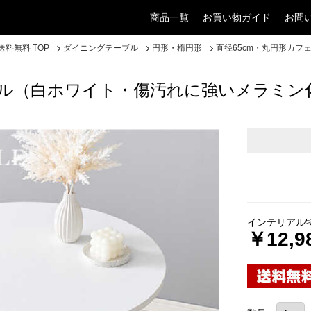
商品一覧
お買い物ガイド
お問
料無料 TOP
ダイニングテーブル
円形・楕円形
直径65cm・丸円形カ
ブル（白ホワイト・傷汚れに強いメラミン
インテリアル
￥12,9