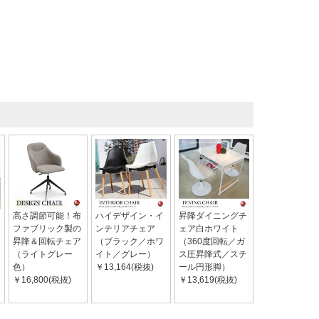
高さ調節可能！布
ハイデザイン・イ
昇降ダイニングチ
ファブリック製の
ンテリアチェア
ェア白ホワイト
昇降＆回転チェア
（ブラック／ホワ
（360度回転／ガ
（ライトグレー
イト／グレー）
ス圧昇降式／スチ
色）
￥13,164(税抜)
ール円形脚）
￥16,800(税抜)
￥13,619(税抜)