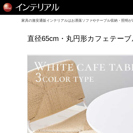
家具の激安通販インテリアルはお洒落ソファやテーブル収納・照明が送
直径65cm・丸円形カフェテー