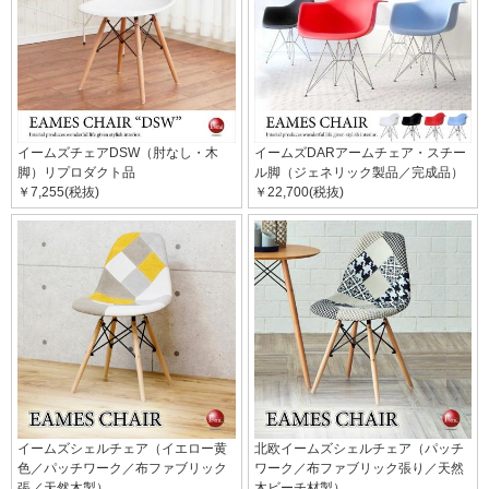
イームズチェアDSW（肘なし・木
イームズDARアームチェア・スチー
脚）リプロダクト品
ル脚（ジェネリック製品／完成品）
￥7,255(税抜)
￥22,700(税抜)
イームズシェルチェア（イエロー黄
北欧イームズシェルチェア（パッチ
色／パッチワーク／布ファブリック
ワーク／布ファブリック張り／天然
張／天然木製）
木ビーチ材製）