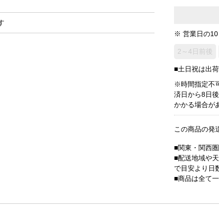
す
※ 営業日の1
2～4日前後
■土日祝は出
※時間指定不
済日から8日
かかる場合が
この商品の発
■関東・関西
■配送地域や
で目安より日
■商品は全て