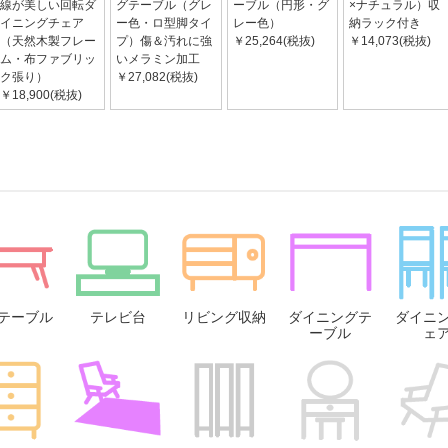
線が美しい回転ダ
グテーブル（グレ
ーブル（円形・グ
×ナチュラル）収
イニングチェア
ー色・ロ型脚タイ
レー色）
納ラック付き
（天然木製フレー
プ）傷＆汚れに強
￥25,264(税抜)
￥14,073(税抜)
ム・布ファブリッ
いメラミン加工
ク張り）
￥27,082(税抜)
￥18,900(税抜)
テーブル
テレビ台
リビング収納
ダイニングテ
ダイニ
ーブル
ェ