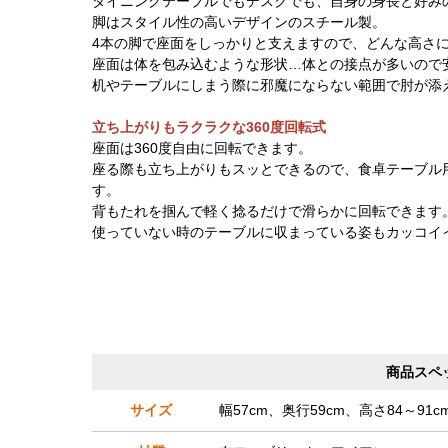
ダイニングテーブルでもデスクでも、自身の身長と好み
脚はスタイル性の高いデザインのスチール製。
4本の脚で座面をしっかりと支えますので、どんな高さ
座面は体を包み込むような形状…体との接点が多いので
机やテーブルにしまう際に邪魔にならない範囲で肘が添
立ち上がりもラクラクな360度回転式
座面は360度自由に回転できます。
座る際も立ち上がりもスッとできるので、食卓テーブル
す。
背もたれを掴んで軽く捻るだけで滑らかに回転できます
使っていない時のテーブルに収まっている姿もカッコイ
商品スペ
サイズ
幅57cm、奥行59cm、高さ84～91c