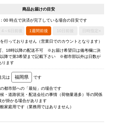
商品お届けの目安
0：00 時点で決済が完了している場合の目安です
4～6日前後
1週間前後
10日前後
日時指定×
荷を行っておりません（営業日でのカウントとなります）
可、18時以降の配送不可 ※お届け希望日は備考欄に決
後以降で第3希望まで記載下さい ※都市部以外は日数が
あります
福岡県
送元は
です
圏の都市部への「最短」の場合です
天候・道路状況・配送会社の事情（荷物量過多）等の関係
数が掛かる場合があります
一般家庭用です（業務用ではありません）