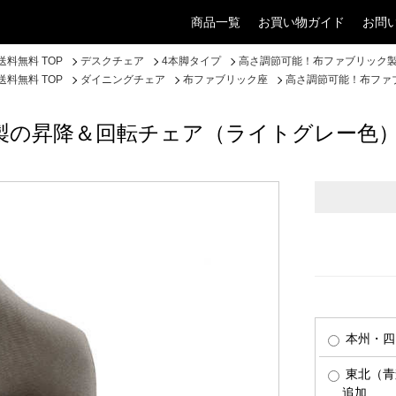
商品一覧
お買い物ガイド
お問
料無料 TOP
デスクチェア
4本脚タイプ
高さ調節可能！布ファブリック
料無料 TOP
ダイニングチェア
布ファブリック座
高さ調節可能！布ファ
製の昇降＆回転チェア（ライトグレー色
本州・四
東北（青
追加