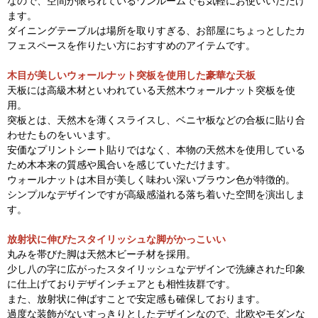
なので、空間が限られているワンルームでも気軽にお使いいただけ
ます。
ダイニングテーブルは場所を取りすぎる、お部屋にちょっとしたカ
フェスペースを作りたい方におすすめのアイテムです。
木目が美しいウォールナット突板を使用した豪華な天板
天板には高級木材といわれている天然木ウォールナット突板を使
用。
突板とは、天然木を薄くスライスし、ベニヤ板などの合板に貼り合
わせたものをいいます。
安価なプリントシート貼りではなく、本物の天然木を使用している
ため木本来の質感や風合いを感じていただけます。
ウォールナットは木目が美しく味わい深いブラウン色が特徴的。
シンプルなデザインですが高級感溢れる落ち着いた空間を演出しま
す。
放射状に伸びたスタイリッシュな脚がかっこいい
丸みを帯びた脚は天然木ビーチ材を採用。
少し八の字に広がったスタイリッシュなデザインで洗練された印象
に仕上げておりデザインチェアとも相性抜群です。
また、放射状に伸ばすことで安定感も確保しております。
過度な装飾がないすっきりとしたデザインなので、北欧やモダンな