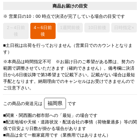
商品お届けの目安
※ 営業日の10：00 時点で決済が完了している場合の目安です
2～4日前
4～6日前
1週間前後
10日前後
日時指定×
後
後
■土日祝は出荷を行っておりません（営業日でのカウントとなりま
す）
※本商品は時間指定不可 ※お届け日のご希望がある際は、努力の
範囲で調整させていただきます（確約できません）。備考欄に決済
日から6日後以降で第3希望まで記載下さい。記載がない場合は最短
手配となります。納期理由でのキャンセルはお受けできませんので
ご注意下さい。
福岡県
この商品の発送元は
です
■関東・関西圏の都市部への「最短」の場合です
■配送地域や天候・道路状況・配送会社の事情（荷物量過多）等の関
係で目安より日数が掛かる場合があります
■商品は全て一般家庭用です（業務用ではありません）