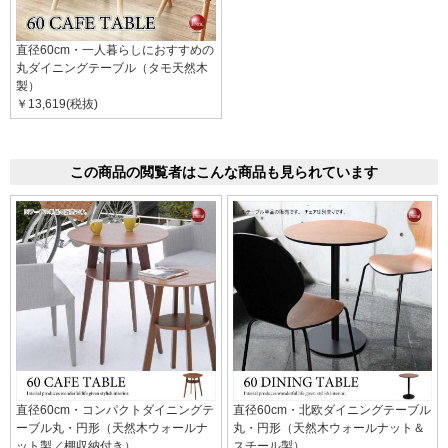
直径60cm・一人暮らしにおすすめの
丸ダイニングテーブル（タモ天然木
製）
￥13,619(税抜)
この商品の閲覧者はこんな商品も見られています
直径60cm・コンパクトダイニングテ
直径60cm・北欧ダイニングテーブル
ーブル丸・円形（天然木ウォールナ
丸・円形（天然木ウォールナット＆
ット製／棚収納付き）
スチール製）