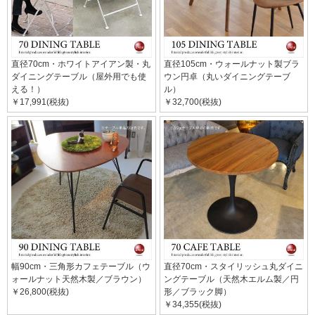
直径70cm・ホワイトアイアン製・丸
直径105cm・ウォールナット製ブラ
ダイニングテーブル（屋外用でも使
ウン円卓（丸いダイニングテーブ
える！）
ル）
￥17,991(税抜)
￥32,700(税抜)
幅90cm・三角形カフェテーブル（ウ
直径70cm・スタイリッシュ丸ダイニ
ォールナット天然木製／ブラウン）
ングテーブル（天然木エルム製／円
￥26,800(税抜)
形／ブラック脚）
￥34,355(税抜)