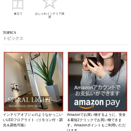
傘立て
おしゃれインテリア雑
貨
トピックス
インテリアオブジェのようなかっこい
Amazonでお買い物するように、安全
いLEDフロアライト（リモコン付・調
＆最短2クリックでお買い物できま
光＆調色可能）
す。Amazonポイントもご利用いただ
けます。