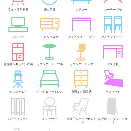
ライト照明器具
掛け時計
ソファー
ローテーブル
テレビ台
リビング収納
ダイニングテーブル
ダイニングチェア
食器棚＆キッチン収納
カウンターテーブル
カウンターチェア
デスク机
デスクチェア
ベッド＆マットレス
衣類＆玄関収納
ラグマット
パーティション
ドレッサー
座椅子＆パーソナルチ
姿見鏡（スタンドミラ
ェア
ー）