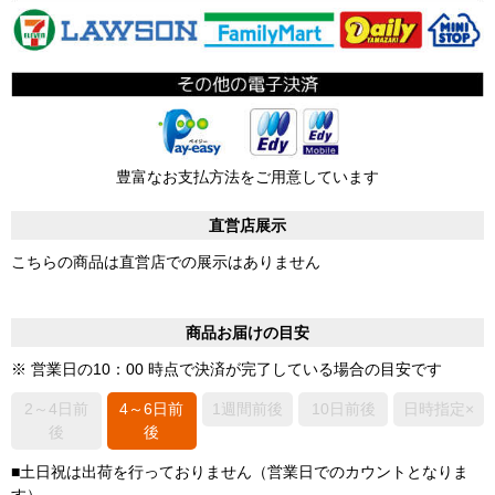
豊富なお支払方法をご用意しています
直営店展示
こちらの商品は直営店での展示はありません
商品お届けの目安
※ 営業日の10：00 時点で決済が完了している場合の目安です
2～4日前
4～6日前
1週間前後
10日前後
日時指定×
後
後
■土日祝は出荷を行っておりません（営業日でのカウントとなりま
す）