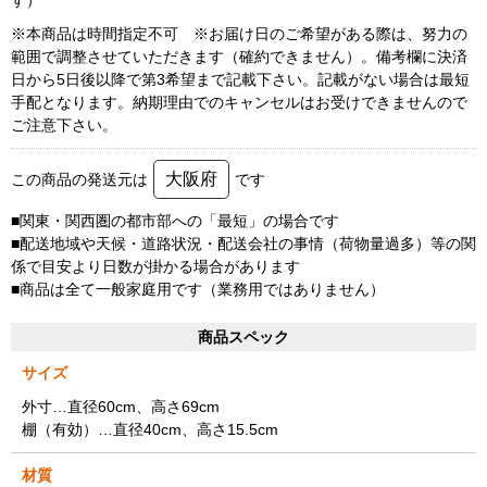
※本商品は時間指定不可 ※お届け日のご希望がある際は、努力の
範囲で調整させていただきます（確約できません）。備考欄に決済
日から5日後以降で第3希望まで記載下さい。記載がない場合は最短
手配となります。納期理由でのキャンセルはお受けできませんので
ご注意下さい。
大阪府
この商品の発送元は
です
■関東・関西圏の都市部への「最短」の場合です
■配送地域や天候・道路状況・配送会社の事情（荷物量過多）等の関
係で目安より日数が掛かる場合があります
■商品は全て一般家庭用です（業務用ではありません）
商品スペック
サイズ
外寸…直径60cm、高さ69cm
棚（有効）…直径40cm、高さ15.5cm
材質