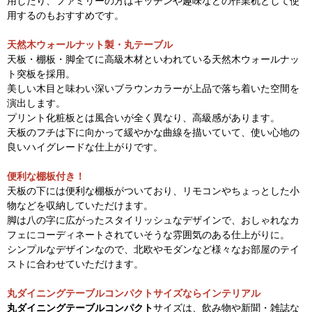
用したり、ファミリーの方はキッチンや趣味などの作業机として使
用するのもおすすめです。
天然木ウォールナット製・丸テーブル
天板・棚板・脚全てに高級木材といわれている天然木ウォールナッ
ト突板を採用。
美しい木目と味わい深いブラウンカラーが上品で落ち着いた空間を
演出します。
プリント化粧板とは風合いが全く異なり、高級感があります。
天板のフチは下に向かって緩やかな曲線を描いていて、使い心地の
良いハイグレードな仕上がりです。
便利な棚板付き！
天板の下には便利な棚板がついており、リモコンやちょっとした小
物などを収納していただけます。
脚は八の字に広がったスタイリッシュなデザインで、おしゃれなカ
フェにコーディネートされていそうな雰囲気のある仕上がりに。
シンプルなデザインなので、北欧やモダンなど様々なお部屋のテイ
ストに合わせていただけます。
丸ダイニングテーブルコンパクトサイズならインテリアル
丸ダイニングテーブルコンパクト
サイズは、飲み物や新聞・雑誌な