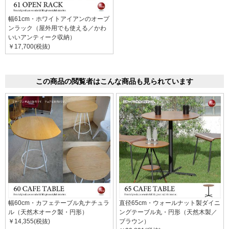
幅61cm・ホワイトアイアンのオープ
ンラック（屋外用でも使える／かわ
いいアンティーク収納）
￥17,700(税抜)
この商品の閲覧者はこんな商品も見られています
幅60cm・カフェテーブル丸ナチュラ
直径65cm・ウォールナット製ダイニ
ル（天然木オーク製・円形）
ングテーブル丸・円形（天然木製／
￥14,355(税抜)
ブラウン）