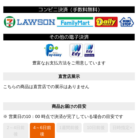
豊富なお支払方法をご用意しています
直営店展示
こちらの商品は直営店での展示はありません
商品お届けの目安
※ 営業日の10：00 時点で決済が完了している場合の目安です
2～4日前
4～6日前
1週間前後
10日前後
日時指定×
後
後