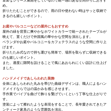
豊富なシリーズ展開をしているので統一感のある空間作りにおすす
め。
折りたたむことができるので、雨の日や使わない時はサッと収納で
きるのも嬉しいポイント。
お庭やバルコニーなどの屋外にもおすすめ
屋外の緑を背景に爽やかなホワイトカラーで統一されたテーブルが
映えて、置くだけで外国風の華やかな空間を演出します。
ベランダやお庭やバルコニーをカフェテラスのような空間に作り上
げます。
折りたたみ式なので持ち運びも簡単で、場所を取らずに収納できる
のも嬉しいポイント。
また、適度に隙間を設けることで風にあおられにくい設計に仕上げ
ました。
ハンドメイドであしらわれた装飾
全体にあしらわれた丸みを帯びた曲線デザインは、職人によるハン
ドメイドならではの温かみを感じさせます。
手作業でパイプを曲げて飾りを繋げていくという丁寧な仕上がりで
す。
塗装によって擦れたような表現をすることで、長年愛されてきたア
ンティーク家具のような雰囲気を演出。