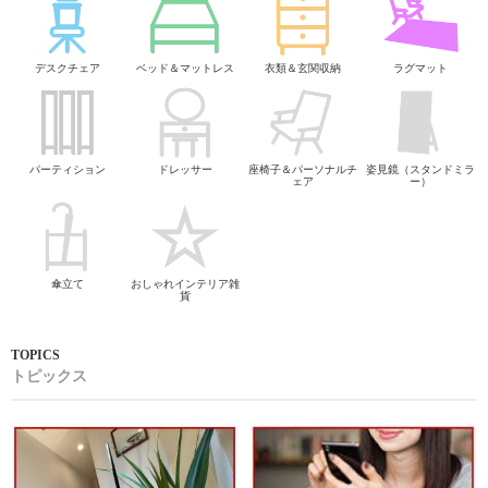
デスクチェア
ベッド＆マットレス
衣類＆玄関収納
ラグマット
パーティション
ドレッサー
座椅子＆パーソナルチ
姿見鏡（スタンドミラ
ェア
ー）
傘立て
おしゃれインテリア雑
貨
トピックス