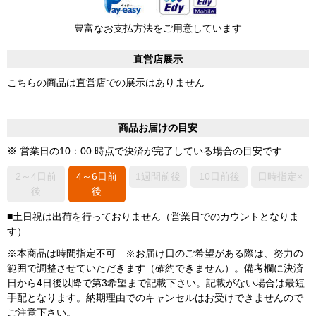
豊富なお支払方法をご用意しています
直営店展示
こちらの商品は直営店での展示はありません
商品お届けの目安
※ 営業日の10：00 時点で決済が完了している場合の目安です
2～4日前
4～6日前
1週間前後
10日前後
日時指定×
後
後
■土日祝は出荷を行っておりません（営業日でのカウントとなりま
す）
※本商品は時間指定不可 ※お届け日のご希望がある際は、努力の
範囲で調整させていただきます（確約できません）。備考欄に決済
日から4日後以降で第3希望まで記載下さい。記載がない場合は最短
手配となります。納期理由でのキャンセルはお受けできませんので
ご注意下さい。