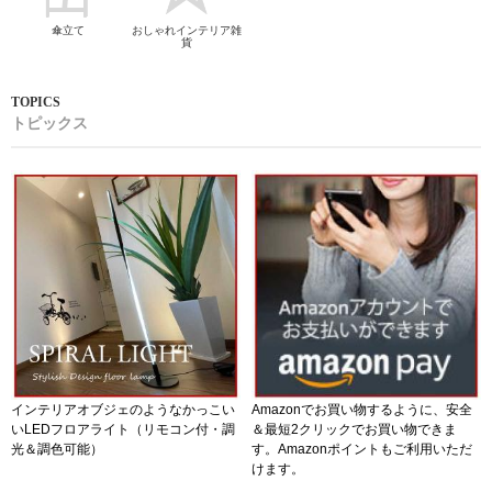
傘立て
おしゃれインテリア雑
貨
トピックス
インテリアオブジェのようなかっこい
Amazonでお買い物するように、安全
いLEDフロアライト（リモコン付・調
＆最短2クリックでお買い物できま
光＆調色可能）
す。Amazonポイントもご利用いただ
けます。