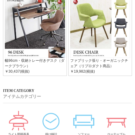
幅96cm・収納トレー付きデスク（ダ
ファブリック張り・オーガニックチ
ークブラウン）
ェア（リプロダクト商品）
￥30,437(税抜)
￥19,982(税抜)
アイテムカテゴリー
ライト照明器具
掛け時計
ソファー
ローテーブル