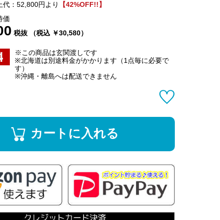
代：52,800円より
【42%OFF!!】
特価
00
税抜 （税込 ￥30,580）
※この商品は玄関渡しです
※北海道は別途料金がかかります（1点毎に必要で
す）
※沖縄・離島へは配送できません
カートに入れる