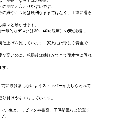
は「本物」ならではの表情。
トの空間と合わせやすいです。
板の縁や四つ角は鋭利なままではなく、丁寧に滑ら
も楽々と動かせます。
一般的なデスクは30～40kg程度）の安心設計。
装仕上げを施しています（家具には珍しく貴重で
度が高いのに、乾燥後は塗膜ができて耐水性に優れ
ます。
、前に抜け落ちないようストッパーがあしらわれて
取り付けやすくなっています。
」の3色と、リビングや書斎、子供部屋など設置す
ップ。