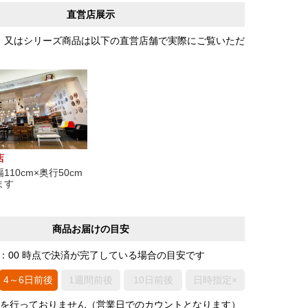
直営店展示
、又はシリーズ商品は以下の直営店舗で実際にご覧いただ
店
10cm×奥行50cm
ます
商品お届けの目安
0：00 時点で決済が完了している場合の目安です
4～6日前後
1週間前後
10日前後
日時指定×
荷を行っておりません（営業日でのカウントとなります）