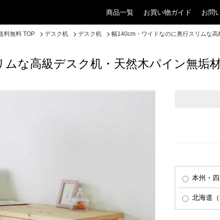
商品一覧
お買い物ガイド
お問
料無料 TOP
デスク机
デスク机
幅140cm・ワイドなのに奥行スリムな
スリムな高級デスク机・天然木パイン無垢
本州・四
北海道（税