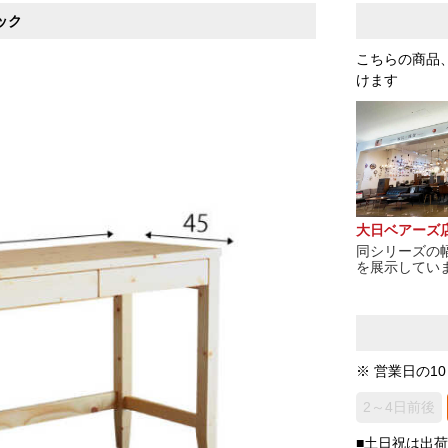
ック
こちらの商品
けます
大日ベアーズ
同シリーズの幅1
を展示してい
※ 営業日の1
2～4日前後
■土日祝は出