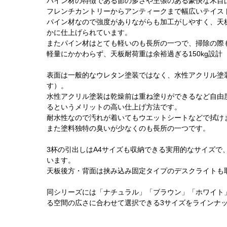
パイン材の特徴である節の多さや主張のある豪快な木目
フレンチカントリーからアンティークまで幅広いテイス
パイン材なので強度がありながらも加工がしやすく、天
かに仕上げられています。
またパイン材はとても軽いのも長所の一つで、掃除の際
軽量にかかわらず、天板耐荷重は余裕過ぎる150kg設計（
表面は一般的なウレタン塗装ではなく、水性アクリル塗
す）。
水性アクリル塗装は乾燥前は重ね塗りができるなど自由
るというメリットの高い仕上げ方法です。
耐水性なので汚れが着いてもウエットシートなどで拭け
また塗料独特の臭いが少なくのも長所の一つです。
3杯の引出しはA4サイズも収納できる実用的なサイズで
います。
天板後方・背面は挟み込み固定タイプのデスクライトも
同シリーズには「ナチュラル」「ブラウン」「ホワイト
る空間の広さに合わせて選択できる3サイズをラインナ