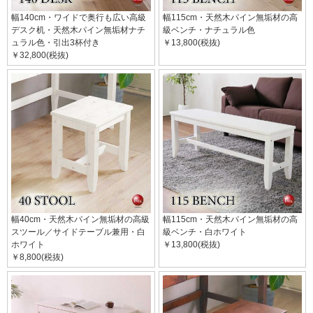
幅140cm・ワイドで奥行も広い高級
幅115cm・天然木パイン無垢材の高
デスク机・天然木パイン無垢材ナチ
級ベンチ・ナチュラル色
ュラル色・引出3杯付き
￥13,800(税抜)
￥32,800(税抜)
幅40cm・天然木パイン無垢材の高級
幅115cm・天然木パイン無垢材の高
スツール／サイドテーブル兼用・白
級ベンチ・白ホワイト
ホワイト
￥13,800(税抜)
￥8,800(税抜)