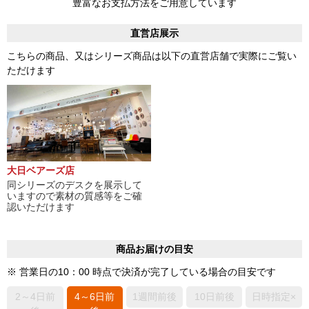
豊富なお支払方法をご用意しています
直営店展示
こちらの商品、又はシリーズ商品は以下の直営店舗で実際にご覧い
ただけます
大日ベアーズ店
同シリーズのデスクを展示して
いますので素材の質感等をご確
認いただけます
商品お届けの目安
※ 営業日の10：00 時点で決済が完了している場合の目安です
2～4日前
4～6日前
1週間前後
10日前後
日時指定×