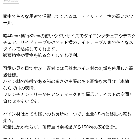
家中で色々な用途で活躍してくれるユーティリティー性の高いスツ
ール。
幅40cm×奥行32cmの使いやすいサイズでダイニングチェアやデスク
チェア、サイドテーブルやベッド横のナイトテーブルまで色々なス
タイルで活躍してくれます。
観葉植物や置物を飾る台としても便利。
可愛い見た目ですが、素材には天然木パイン材の無垢を使用した高
級仕様。
パイン材の特徴である節の多さや主張のある豪快な木目は「本物」
ならではの表情。
フレンチカントリーからアンティークまで幅広いテイストの空間と
合わせやすいです。
パイン材はとても軽いのも長所の一つで、重量3.5kgと移動の際も
楽々。
軽量にかかわらず、耐荷重は余裕過ぎる150kgの安心設計。