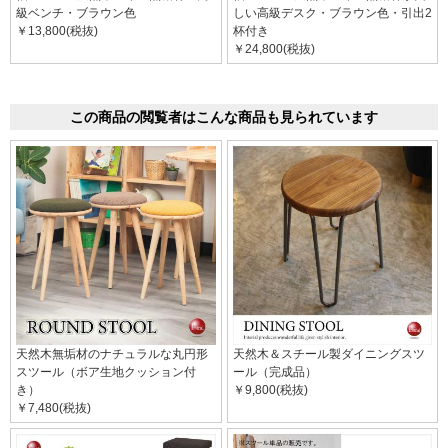
級ベンチ・ブラウン色
しい高級デスク・ブラウン色・引出2
￥13,800(税抜)
杯付き
￥24,800(税抜)
この商品の閲覧者はこんな商品も見られています
天然木無垢材のナチュラルな丸円形
天然木＆スチール製ダイニングスツ
スツール（ボア生地クッション付
ール（完成品）
き）
￥9,800(税抜)
￥7,480(税抜)