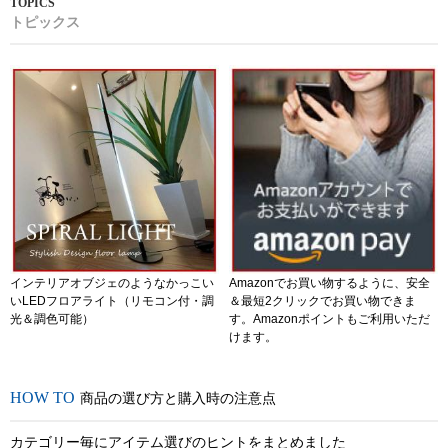
トピックス
インテリアオブジェのようなかっこい
Amazonでお買い物するように、安全
いLEDフロアライト（リモコン付・調
＆最短2クリックでお買い物できま
光＆調色可能）
す。Amazonポイントもご利用いただ
けます。
商品の選び方と購入時の注意点
カテゴリー毎にアイテム選びのヒントをまとめました