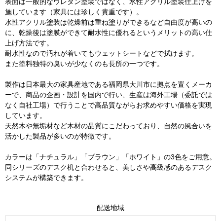
表面は一般的なウレタン塗装ではなく、水性アクリル塗装仕上げを
施しています（家具には珍しく貴重です）。
水性アクリル塗装は乾燥前は重ね塗りができるなど自由度が高いの
に、乾燥後は塗膜ができて耐水性に優れるというメリットの高い仕
上げ方法です。
耐水性なので汚れが着いてもウェットシートなどで拭けます。
また塗料独特の臭いが少なくのも長所の一つです。
製作は日本最大の家具産地である福岡県大川市に拠点を置くメーカ
ーで、商品の企画・設計を国内で行い、生産は海外工場（委託では
なく自社工場）で行うことで高品質ながらお求めやすい価格を実現
しています。
天然木や無垢材など木材の品質にこだわっており、自然の風合いを
活かした製品が多いのが特徴です。
カラーは「ナチュラル」「ブラウン」「ホワイト」の3色をご用意。
同シリーズのデスク机と合わせると、美しさや高級感のあるデスク
システムが構築できます。
配送地域